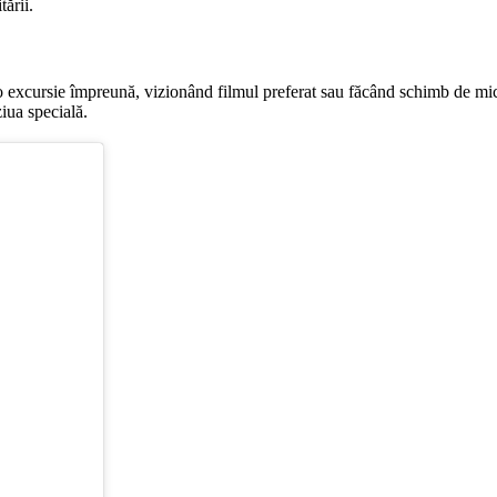
ării.
o excursie împreună, vizionând filmul preferat sau făcând schimb de mic
iua specială.