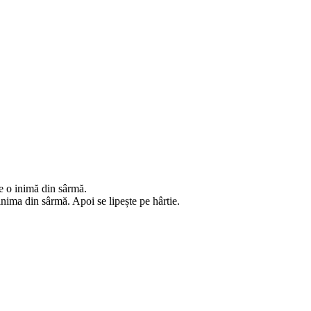
ace o inimă din sârmă.
inima din sârmă. Apoi se lipește pe hârtie.