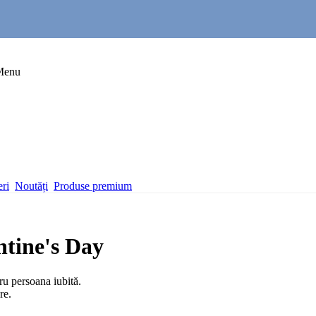
Menu
eri
Noutăți
Produse premium
ntine's Day
ru persoana iubită.
re.