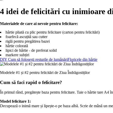
4 idei de felicitări cu inimioare 
Materialele de care ai nevoie pentru felicitare:
hârtie pliată cu plic pentru felicitare (carton pentru felicitări)
foarfecă ascuțită sau cutter
riglă pentru pregătirea bazei
hârtie colorată
lipici de hârtie - de preferat solid
markere subțiri
DIY Cum să folosești resturile de lumânări
Floricele din hârtie
Modelele #1 și #2 pentru felicitări de Ziua Îndrăgostiților
Cum să faci rapid o felicitare?
În primul rând, pregătește baza pentru felicitare. Taie o hârtie tare A4 î
Model felicitare 1:
Decupează o inimă mare și lipește-o pe baza albă. Scrie de mână un me