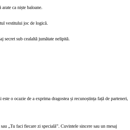
ă arate ca niște baloane.
ul vestitului joc de logică.
aj secret sub cealaltă jumătate nelipită.
 zi este o ocazie de a exprima dragostea și recunoștința față de parteneri,
sau „Tu faci fiecare zi specială”. Cuvintele sincere sau un mesaj