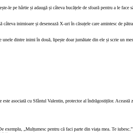
ște-le pe hârtie și adaugă și câteva bucățele de sfoară pentru a le face s
ă câteva inimioare și desenează X-uri în căsuțele care amintesc de pătrat
e unele dintre inimi în două, lipește doar jumătate din ele și scrie un mes
re este asociată cu Sfântul Valentin, protector al îndrăgostiților. Această
 De exemplu, „Mulțumesc pentru că faci parte din viața mea. Te iubesc.” 