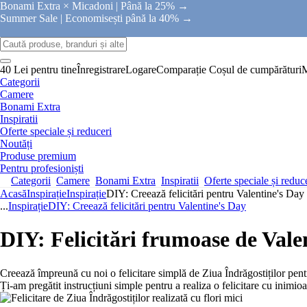
Bonami Extra × Micadoni |
Până la 25% →
Summer Sale |
Economisești până la 40% →
40 Lei pentru tine
Înregistrare
Logare
Comparație
Coșul de cumpărături
Categorii
Camere
Bonami Extra
Inspiratii
Oferte speciale și reduceri
Noutăți
Produse premium
Pentru profesioniști
Categorii
Camere
Bonami Extra
Inspiratii
Oferte speciale și reduc
Acasă
Inspirație
Inspirație
DIY: Creează felicitări pentru Valentine's Day
...
Inspirație
DIY: Creează felicitări pentru Valentine's Day
DIY: Felicitări frumoase de Vale
Creează împreună cu noi o felicitare simplă de Ziua Îndrăgostiților pent
Ți-am pregătit instrucțiuni simple pentru a realiza o felicitare cu inimioa