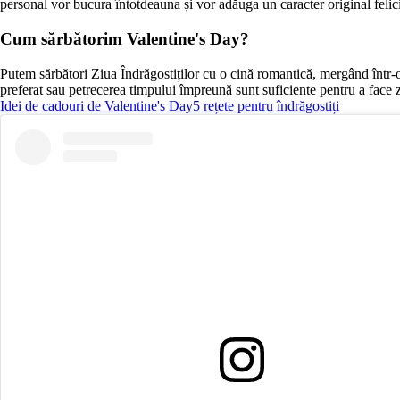
personal vor bucura întotdeauna și vor adăuga un caracter original felicit
Cum sărbătorim Valentine's Day?
Putem sărbători Ziua Îndrăgostiților cu o cină romantică, mergând într-
preferat sau petrecerea timpului împreună sunt suficiente pentru a face z
Idei de cadouri de Valentine's Day
5 rețete pentru îndrăgostiți