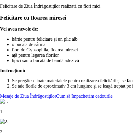
Felicitare de Ziua Îndrăgostiților realizată cu flori mici
Felicitare cu floarea miresei
Vei avea nevoie de:
hârtie pentru felicitare și un plic alb
o bucată de sârmă
flori de Gypsophila, floarea miresei
ață pentru legarea florilor
lipici sau o bucată de bandă adezivă
Instrucțiuni:
Se pregătesc toate materialele pentru realizarea felicitării și se f
Se taie florile de aproximativ 3 cm lungime și se leagă treptat pe 
Mesaje de Ziua Îndrăgostiților
Cum să împachetăm cadourile
1.
2.