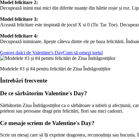
Model felicitare 2:
Decupează inimi mai mici din diferite nuanțe din hârtie roșie și roz. Lipe
Model felicitare 3:
Această felicitare este inspirată de jocul X si 0 (Tic Tac Toe). Decupeaz
Model felicitare 4:
Decupează inimioare, lipește câteva dintre ele pe baza felicitării. Îndoai
Gogoși dulci de Valentine's Day
Cum să ornezi tortul
Modelele #3 și #4 pentru felicitări de Ziua Îndrăgostiților
Întrebări frecvente
De ce sărbătorim Valentine's Day?
Sărbătorim Ziua Îndrăgostiților ca o sărbătoare a iubirii și afecțiunii, ca
prieteni sau persoane dragi prin felicitări, flori sau mici cadouri.
Ce mesaje scriem de Valentine's Day?
Scrie un mesaj care să îți exprime dragostea, recunoștința sau bucuria.