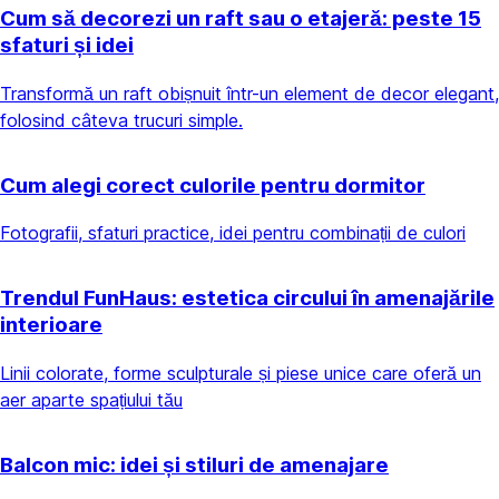
Cum să decorezi un raft sau o etajeră: peste 15
sfaturi și idei
Transformă un raft obișnuit într-un element de decor elegant,
folosind câteva trucuri simple.
Cum alegi corect culorile pentru dormitor
Fotografii, sfaturi practice, idei pentru combinații de culori
Trendul FunHaus: estetica circului în amenajările
interioare
Linii colorate, forme sculpturale și piese unice care oferă un
aer aparte spațiului tău
Balcon mic: idei și stiluri de amenajare