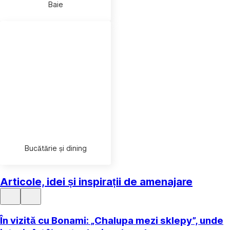
Baie
Bucătărie și dining
Articole, idei și inspirații de amenajare
În vizită cu Bonami: „Chalupa mezi sklepy”, unde