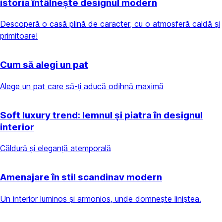
istoria întâlnește designul modern
Descoperă o casă plină de caracter, cu o atmosferă caldă și
primitoare!
Cum să alegi un pat
Alege un pat care să-ți aducă odihnă maximă
Soft luxury trend: lemnul și piatra în designul
interior
Căldură și eleganță atemporală
Amenajare în stil scandinav modern
Un interior luminos și armonios, unde domnește liniștea.