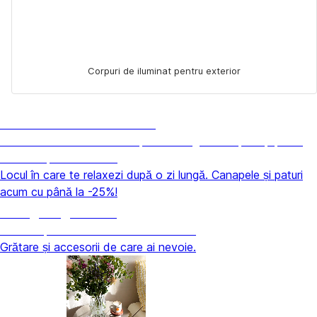
Corpuri de iluminat pentru exterior
Bonami Extra × Micadoni
Locul în care te relaxezi după o zi lungă. Canapele și paturi
acum cu până la -25%!
Locul în care te relaxezi după o zi lungă. Canapele și paturi
acum cu până la -25%!
Încingem grătarul!
Grătare și accesorii de care ai nevoie.
Grătare și accesorii de care ai nevoie.