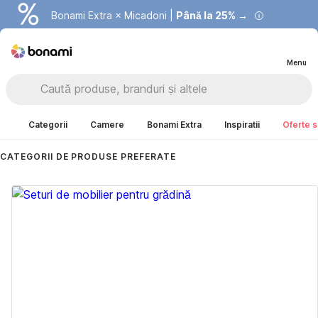
Bonami Extra × Micadoni |
Summer Sale |
Economisești până la 40% →
Până la 25% →
Menu
Categorii
Camere
Bonami Extra
Inspiratii
Oferte s
CATEGORII DE PRODUSE PREFERATE