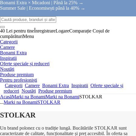
Bonami Extra × Micadoni |
Până la 25% →
Summer Sale |
Economisești până la 40% →
40 Lei pentru tine
Înregistrare
Logare
Comparație
Coșul de
cumpărături
Menu
Categorii
Camere
Bonami Extra
Inspiratii
Oferte speciale și reduceri
Noutăți
Produse premium
Pentru profesioniști
Categorii
Camere
Bonami Extra
Inspiratii
Oferte speciale și
reduceri
Noutăți
Produse premium
Acasă
Marki na Bonami
Marki na Bonami
STOLKAR
...
Marki na Bonami
STOLKAR
STOLKAR
Un brand polonez cu o tradiție lungă. Bucătăriile STOLKAR sunt
caracterizate de calitate, funcționalitate și preț accesibil. În oferta sa