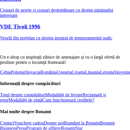
Ceasuri de perete și ceasuri deșteptătoare cu design minimalist
interesant
VDE Tivoli 1996
Veselă din porțelan cu design inspirat de temperamentul sudic
Un e-shop cu inspirații zilnice de amenajare și cu o largă ofertă de
produse pentru o locuință frumoasă!
Cehia
Polonia
Slovacia
România
Ungaria
Croația
Lituania
Letonia
Slovenia
Informații despre cumpărături
Totul despre cumpărături
Modalități de livrare
Reclamații și
retur
Modalități de plată
Cum funcționează creditele?
Mai multe despre Bonami
Contact
Vouchere cadou
Despre noi
Branduri la Bonami
Bonami
Business
Presa
Program de afiliere
BonamiStar