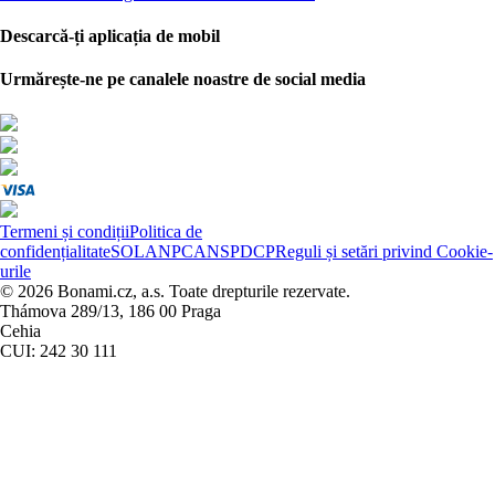
Descarcă-ți aplicația de mobil
Urmărește-ne pe canalele noastre de social media
Termeni și condiții
Politica de
confidențialitate
SOL
ANPC
ANSPDCP
Reguli și setări privind Cookie-
urile
© 2026 Bonami.cz, a.s. Toate drepturile rezervate.
Thámova 289/13, 186 00 Praga
Cehia
CUI: 242 30 111