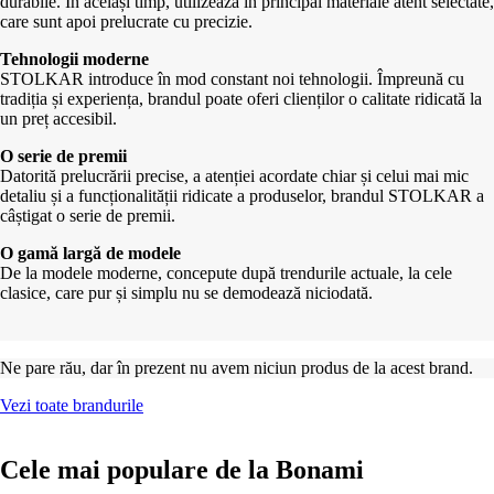
durabile. În același timp, utilizează în principal materiale atent selectate,
care sunt apoi prelucrate cu precizie.
Tehnologii moderne
STOLKAR introduce în mod constant noi tehnologii. Împreună cu
tradiția și experiența, brandul poate oferi clienților o calitate ridicată la
un preț accesibil.
O serie de premii
Datorită prelucrării precise, a atenției acordate chiar și celui mai mic
detaliu și a funcționalității ridicate a produselor, brandul STOLKAR a
câștigat o serie de premii.
O gamă largă de modele
De la modele moderne, concepute după trendurile actuale, la cele
clasice, care pur și simplu nu se demodează niciodată.
Ne pare rău, dar în prezent nu avem niciun produs de la acest brand.
Vezi toate brandurile
Cele mai populare de la Bonami