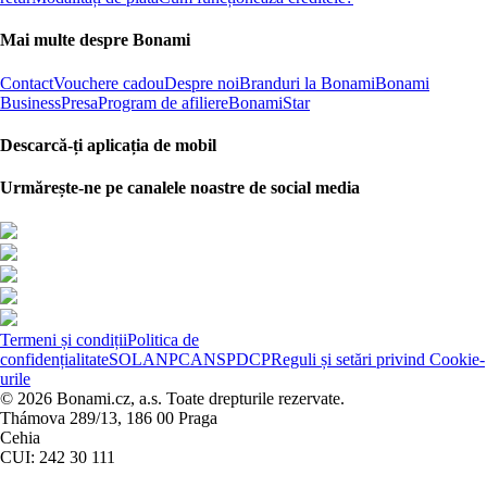
Mai multe despre Bonami
Contact
Vouchere cadou
Despre noi
Branduri la Bonami
Bonami
Business
Presa
Program de afiliere
BonamiStar
Descarcă-ți aplicația de mobil
Urmărește-ne pe canalele noastre de social media
Termeni și condiții
Politica de
confidențialitate
SOL
ANPC
ANSPDCP
Reguli și setări privind Cookie-
urile
© 2026 Bonami.cz, a.s. Toate drepturile rezervate.
Thámova 289/13, 186 00 Praga
Cehia
CUI: 242 30 111