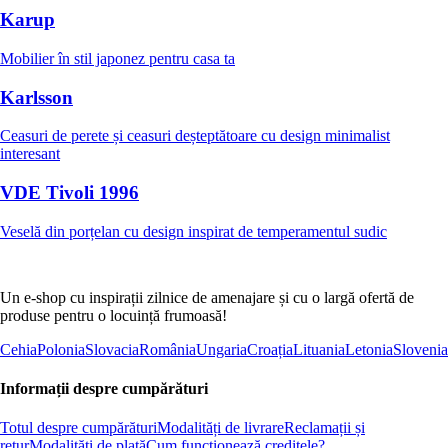
Karup
Mobilier în stil japonez pentru casa ta
Karlsson
Ceasuri de perete și ceasuri deșteptătoare cu design minimalist
interesant
VDE Tivoli 1996
Veselă din porțelan cu design inspirat de temperamentul sudic
Un e-shop cu inspirații zilnice de amenajare și cu o largă ofertă de
produse pentru o locuință frumoasă!
Cehia
Polonia
Slovacia
România
Ungaria
Croația
Lituania
Letonia
Slovenia
Informații despre cumpărături
Totul despre cumpărături
Modalități de livrare
Reclamații și
retur
Modalități de plată
Cum funcționează creditele?