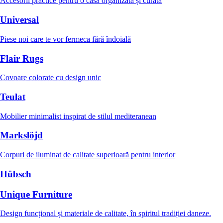
Accesorii practice pentru o casă organizată și curată
Universal
Piese noi care te vor fermeca fără îndoială
Flair Rugs
Covoare colorate cu design unic
Teulat
Mobilier minimalist inspirat de stilul mediteranean
Markslöjd
Corpuri de iluminat de calitate superioară pentru interior
Hübsch
Unique Furniture
Design funcțional și materiale de calitate, în spiritul tradiției daneze.