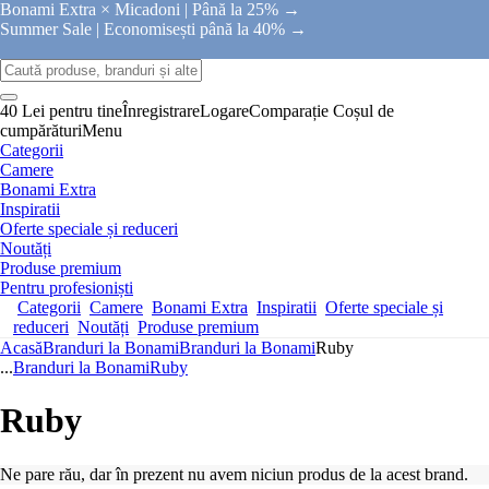
Bonami Extra × Micadoni |
Până la 25% →
Summer Sale |
Economisești până la 40% →
40 Lei pentru tine
Înregistrare
Logare
Comparație
Coșul de
cumpărături
Menu
Categorii
Camere
Bonami Extra
Inspiratii
Oferte speciale și reduceri
Noutăți
Produse premium
Pentru profesioniști
Categorii
Camere
Bonami Extra
Inspiratii
Oferte speciale și
reduceri
Noutăți
Produse premium
Acasă
Branduri la Bonami
Branduri la Bonami
Ruby
...
Branduri la Bonami
Ruby
Ruby
Ne pare rău, dar în prezent nu avem niciun produs de la acest brand.