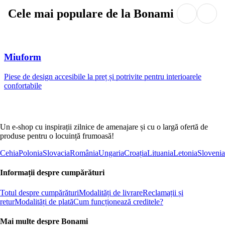
Cele mai populare de la Bonami
Miuform
Piese de design accesibile la preț și potrivite pentru interioarele
confortabile
Un e-shop cu inspirații zilnice de amenajare și cu o largă ofertă de
produse pentru o locuință frumoasă!
Cehia
Polonia
Slovacia
România
Ungaria
Croația
Lituania
Letonia
Slovenia
Informații despre cumpărături
Totul despre cumpărături
Modalități de livrare
Reclamații și
retur
Modalități de plată
Cum funcționează creditele?
Mai multe despre Bonami