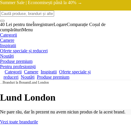
Summer Sale |
Economisești până la 40% →
40 Lei pentru tine
Înregistrare
Logare
Comparație
Coșul de
cumpărături
Menu
Categorii
Camere
Inspiratii
Oferte speciale și reduceri
Noutăți
Produse premium
Pentru profesioniști
Categorii
Camere
Inspiratii
Oferte speciale și
reduceri
Noutăți
Produse premium
...
Branduri la Bonami
Lund London
Lund London
Ne pare rău, dar în prezent nu avem niciun produs de la acest brand.
Vezi toate brandurile