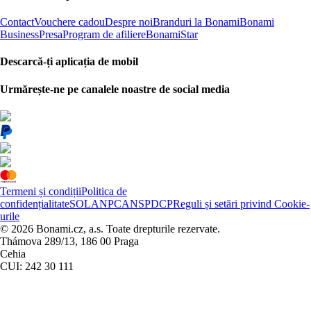
Contact
Vouchere cadou
Despre noi
Branduri la Bonami
Bonami
Business
Presa
Program de afiliere
BonamiStar
Descarcă-ți aplicația de mobil
Urmărește-ne pe canalele noastre de social media
Termeni și condiții
Politica de
confidențialitate
SOL
ANPC
ANSPDCP
Reguli și setări privind Cookie-
urile
© 2026 Bonami.cz, a.s. Toate drepturile rezervate.
Thámova 289/13, 186 00 Praga
Cehia
CUI: 242 30 111