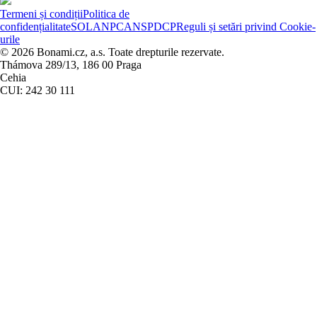
Termeni și condiții
Politica de
confidențialitate
SOL
ANPC
ANSPDCP
Reguli și setări privind Cookie-
urile
© 2026 Bonami.cz, a.s. Toate drepturile rezervate.
Thámova 289/13, 186 00 Praga
Cehia
CUI: 242 30 111