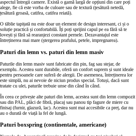
aspectul întregii camere. Există o gamă largă de opțiuni din care poți
alege, fie că este vorba de culoare sau de textură (țesătură netedă,
țesătură groasă, catifea, catifea reiată).
O tăblie tapițată nu este doar un element de design interesant, ci și o
soluție practică și confortabilă. Îți poți sprijini capul pe ea fără să te
lovești și fără să rearanjezi constant pernele. Dezavantajul este
întreținerea mai mare (ștergerea prafului, petele, impregnarea).
Paturi din lemn vs. paturi din lemn masiv
Paturile din lemn masiv sunt fabricate din pin, fag sau stejar, de
exemplu. Acestea sunt durabile, oferă un confort suprem și sunt ideale
pentru persoanele care suferă de alergii. De asemenea, întreținerea lor
este simplă, nu ai nevoie de niciun produs special. Totuși, dacă sunt
tratate cu ulei, paturile trebuie unse din când în când.
În ceea ce privește alte paturi din lemn, acestea sunt din lemn compozit
sau din PAL, plăci de fibră, placaj sau panou tip fagure de miere cu
finisaj (furnir, glazură, lac). Acestea sunt mai accesibile ca preț, dar nu
au o durată de viață la fel de lungă.
Paturi boxspring (continentale, americane)