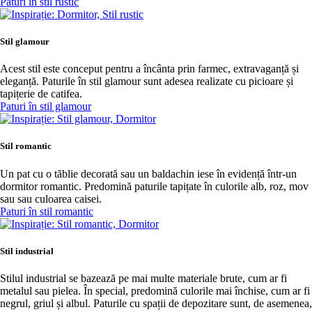
Paturi în stil rustic
Stil glamour
Acest stil este conceput pentru a încânta prin farmec, extravaganță și
eleganță. Paturile în stil glamour sunt adesea realizate cu picioare și
tapițerie de catifea.
Paturi în stil glamour
Stil romantic
Un pat cu o tăblie decorată sau un baldachin iese în evidență într-un
dormitor romantic. Predomină paturile tapițate în culorile alb, roz, mov
sau sau culoarea caisei.
Paturi în stil romantic
Stil industrial
Stilul industrial se bazează pe mai multe materiale brute, cum ar fi
metalul sau pielea. În special, predomină culorile mai închise, cum ar fi
negrul, griul și albul. Paturile cu spații de depozitare sunt, de asemenea,