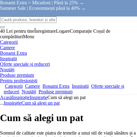
Bonami Extra × Micadoni |
Până la 25% →
Summer Sale |
Economisești până la 40% →
40 Lei pentru tine
Înregistrare
Logare
Comparație
Coșul de
cumpărături
Menu
Categorii
Camere
Bonami Extra
Inspiratii
Oferte speciale și reduceri
Noutăți
Produse premium
Pentru profesioniști
Categorii
Camere
Bonami Extra
Inspiratii
Oferte speciale și
reduceri
Noutăți
Produse premium
Acasă
Inspirație
Inspirație
Cum să alegi un pat
...
Inspirație
Cum să alegi un pat
Cum să alegi un pat
Somnul de calitate este piatra de temelie a unui stil de viață sănătos și a