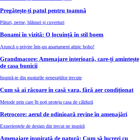
Pregătește-ți patul pentru toamnă
Pături, perne, blănuri și cuverturi
Bonami în vizită: O locuință în stil boem
Aruncă o privire într-un apartament atipic boho!
Grandmacore: Amenajare interioară, care-ți amintește
de casa bunicii
Inspiră-te din gusturile generațiilor trecute
Cum să ai răcoare în casă vara, fără aer condiționat
Metode prin care îți poți proteja casa de căldură
Retrocore: aerul de odinioară revine în amenajări
Experiențele de design din trecut ne inspiră
Amenajare inspirată de natură: Cum să lucrezi cu