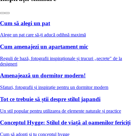
Cum să alegi un pat
Alege un pat care să-ți aducă odihnă maximă
Cum amenajezi un apartament mic
Reguli de bază, fotografii inspiraționale și trucuri „secrete" de la
designeri
Amenajează un dormitor modern!
Sfaturi, fotografii și inspirație pentru un dormitor modern
Tot ce trebuie să știi despre stilul japandi
Un stil popular pentru utilizarea de elemente naturale și practice
Conceptul Hygge: Stilul de viață al oamenilor fericiți
Cum să adopți și tu conceptul hygge