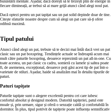
bunăstării mentale. Așadar, dacă dorești să te trezești plin de energie în
fiecare dimineață, ar trebui să ai mare grijă atunci când alegi noul pat.
Dacă optezi pentru un pat tapițat sau un pat solid depinde doar de tine.
Citește sfaturile noastre despre cum să alegi un pat care să-ți ofere
odihnă maximă.
Tipul patului
Atunci când alegi un pat, trebuie să te decizi mai întâi dacă vrei un pat
clasic sau un pat boxspring. Tendințele actuale se îndreaptă acum mai
mult către paturile boxspring, deoarece reprezintă un pat all-in-one. Cu
toate acestea, un pat clasic cu cadru, somieră cu lamele și saltea poate
fi, de asemenea, excepțional, deoarece poți găsi acest tip de pat într-o
varietate de stiluri. Așadar, haide să analizăm mai în detaliu tipurile de
paturi.
Paturi tapițate
Paturile tapițate sunt o alegere excelentă pentru cei care iubesc
confortul absolut și designul modern. Datorită tapițeriei, patul este
moale și, prin urmare, sigur și oferă o senzație caldă și confortabilă în
dormitor. În plus, tipul potrivit de tapițerie poate influența semnificativ