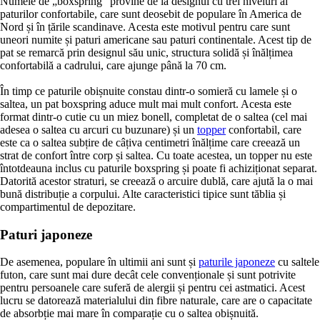
Numele de „boxspring" provine de la designul cu trei niveluri al
paturilor confortabile, care sunt deosebit de populare în America de
Nord și în țările scandinave. Acesta este motivul pentru care sunt
uneori numite și paturi americane sau paturi continentale. Acest tip de
pat se remarcă prin designul său unic, structura solidă și înălțimea
confortabilă a cadrului, care ajunge până la 70 cm.
În timp ce paturile obișnuite constau dintr-o somieră cu lamele și o
saltea, un pat boxspring aduce mult mai mult confort. Acesta este
format dintr-o cutie cu un miez bonell, completat de o saltea (cel mai
adesea o saltea cu arcuri cu buzunare) și un
topper
confortabil, care
este ca o saltea subțire de câțiva centimetri înălțime care creează un
strat de confort între corp și saltea. Cu toate acestea, un topper nu este
întotdeauna inclus cu paturile boxspring și poate fi achiziționat separat.
Datorită acestor straturi, se creează o arcuire dublă, care ajută la o mai
bună distribuție a corpului. Alte caracteristici tipice sunt tăblia și
compartimentul de depozitare.
Paturi japoneze
De asemenea, populare în ultimii ani sunt și
paturile japoneze
cu saltele
futon, care sunt mai dure decât cele convenționale și sunt potrivite
pentru persoanele care suferă de alergii și pentru cei astmatici. Acest
lucru se datorează materialului din fibre naturale, care are o capacitate
de absorbție mai mare în comparație cu o saltea obișnuită.