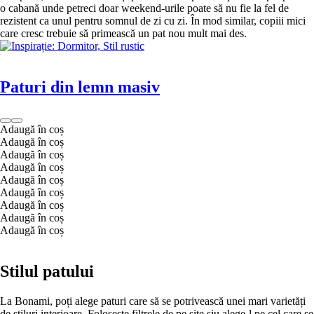
o cabană unde petreci doar weekend-urile poate să nu fie la fel de
rezistent ca unul pentru somnul de zi cu zi. În mod similar, copiii mici
care cresc trebuie să primească un pat nou mult mai des.
Paturi din lemn masiv
Adaugă în coș
Adaugă în coș
Adaugă în coș
Adaugă în coș
Adaugă în coș
Adaugă în coș
Adaugă în coș
Adaugă în coș
Adaugă în coș
Stilul patului
La Bonami, poți alege paturi care să se potrivească unei mari varietăți
de stiluri interioare. Folosește filtrele de pe site șiu alege-l pe cel care se