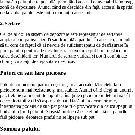
laterală a patului este posibilă, permițând accesul convenabil la întreaga
zonă de depozitare. Atunci când se deschide din față, accesul la spațiul
de la tăblia patului este puțin mai puțin accesibil.
2. Sertare
Cel de-al doilea sistem de depozitare este reprezentat de sertarele
amplasate în partea laterală sau frontală a patului. În acest caz, trebuie
să ții cont de faptul că ai nevoie de suficient spațiu de desfășurare în
jurul patului pentru a le deschide, iar covoarele pot fi un obstacol în
calea deschiderii lor. Numărul de sertare variază și pot fi combinate
chiar și cu spații de depozitare deschise.
Paturi cu sau fără picioare
Paturile cu picioare par mai ușoare și mai aerisite. Modelele fără
picioare sunt mai rezistente și mai stabile. Atunci când alegi un anumit
pat, trebuie să ții cont de faptul că înălțimea picioarelor determină cât
de confortabil va fi să aspiri sub pat. Dacă ai un dormitor mic,
întreținerea podelei de sub pat poate fi o provocare din cauza spațiului
limitat din jurul patului. Această problemă este eliminată cu paturile
fără picioare, deoarece praful nu se lipește sub pat.
Somiera patului