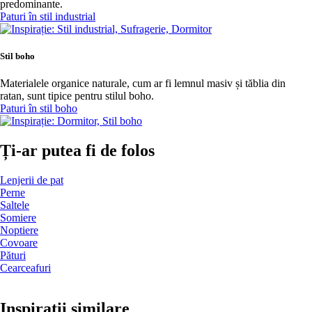
predominante.
Paturi în stil industrial
Stil boho
Materialele organice naturale, cum ar fi lemnul masiv și tăblia din
ratan, sunt tipice pentru stilul boho.
Paturi în stil boho
Ți-ar putea fi de folos
Lenjerii de pat
Perne
Saltele
Somiere
Noptiere
Covoare
Pături
Cearceafuri
Inspirații similare