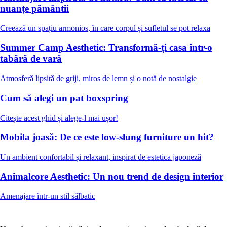
nuanțe pământii
Creează un spațiu armonios, în care corpul și sufletul se pot relaxa
Summer Camp Aesthetic: Transformă-ți casa într-o
tabără de vară
Atmosferă lipsită de griji, miros de lemn și o notă de nostalgie
Cum să alegi un pat boxspring
Citește acest ghid și alege-l mai ușor!
Mobila joasă: De ce este low-slung furniture un hit?
Un ambient confortabil și relaxant, inspirat de estetica japoneză
Animalcore Aesthetic: Un nou trend de design interior
Amenajare într-un stil sălbatic