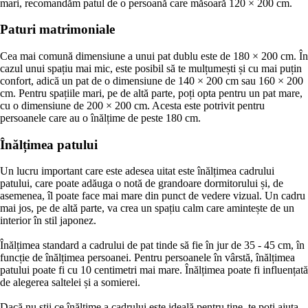
mari, recomandăm patul de o persoană care măsoară 120 × 200 cm.
Paturi matrimoniale
Cea mai comună dimensiune a unui pat dublu este de 180 × 200 cm. În
cazul unui spațiu mai mic, este posibil să te mulțumești și cu mai puțin
confort, adică un pat de o dimensiune de 140 × 200 cm sau 160 × 200
cm. Pentru spațiile mari, pe de altă parte, poți opta pentru un pat mare,
cu o dimensiune de 200 × 200 cm. Acesta este potrivit pentru
persoanele care au o înălțime de peste 180 cm.
Înălțimea patului
Un lucru important care este adesea uitat este înălțimea cadrului
patului, care poate adăuga o notă de grandoare dormitorului și, de
asemenea, îl poate face mai mare din punct de vedere vizual. Un cadru
mai jos, pe de altă parte, va crea un spațiu calm care amintește de un
interior în stil japonez.
Înălțimea standard a cadrului de pat tinde să fie în jur de 35 - 45 cm, în
funcție de înălțimea persoanei. Pentru persoanele în vârstă, înălțimea
patului poate fi cu 10 centimetri mai mare. Înălțimea poate fi influențată
de alegerea saltelei și a somierei.
Dacă nu știi ce înălțime a cadrului este ideală pentru tine, te poți ajuta