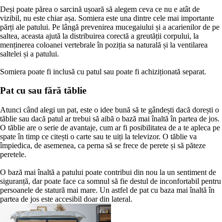
Deși poate părea o sarcină ușoară să alegem ceva ce nu e atât de
vizibil, nu este chiar așa. Somiera este una dintre cele mai importante
părți ale patului. Pe lângă prevenirea mucegaiului și a acarienilor de pe
saltea, aceasta ajută la distribuirea corectă a greutății corpului, la
menținerea coloanei vertebrale în poziția sa naturală și la ventilarea
saltelei și a patului.
Somiera poate fi inclusă cu patul sau poate fi achiziționată separat.
Pat cu sau fără tăblie
Atunci când alegi un pat, este o idee bună să te gândești dacă dorești o
tăblie sau dacă patul ar trebui să aibă o bază mai înaltă în partea de jos.
O tăblie are o serie de avantaje, cum ar fi posibilitatea de a te apleca pe
spate în timp ce citești o carte sau te uiți la televizor. O tăblie va
împiedica, de asemenea, ca perna să se frece de perete și să păteze
peretele.
O bază mai înaltă a patului poate contribui din nou la un sentiment de
siguranță, dar poate face ca somnul să fie destul de inconfortabil pentru
persoanele de statură mai mare. Un astfel de pat cu baza mai înaltă în
partea de jos este accesibil doar din lateral.