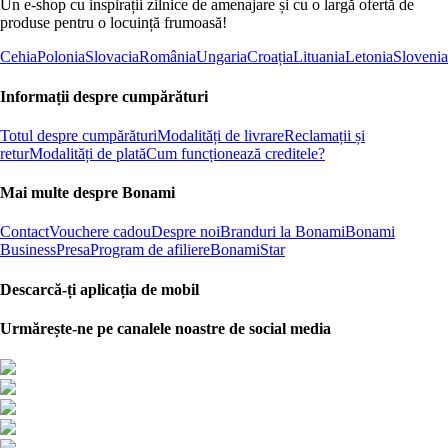
Un e-shop cu inspirații zilnice de amenajare și cu o largă ofertă de
produse pentru o locuință frumoasă!
Cehia
Polonia
Slovacia
România
Ungaria
Croația
Lituania
Letonia
Slovenia
Informații despre cumpărături
Totul despre cumpărături
Modalități de livrare
Reclamații și
retur
Modalități de plată
Cum funcționează creditele?
Mai multe despre Bonami
Contact
Vouchere cadou
Despre noi
Branduri la Bonami
Bonami
Business
Presa
Program de afiliere
BonamiStar
Descarcă-ți aplicația de mobil
Urmărește-ne pe canalele noastre de social media