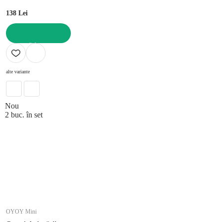
138 Lei
ADAUGĂ ÎN COȘ
alte variante
Nou
2 buc. în set
OYOY Mini