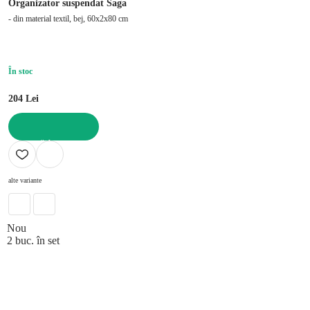
Organizator suspendat Saga
- din material textil, bej, 60x2x80 cm
În stoc
204 Lei
ADAUGĂ ÎN COȘ
alte variante
Nou
2 buc. în set