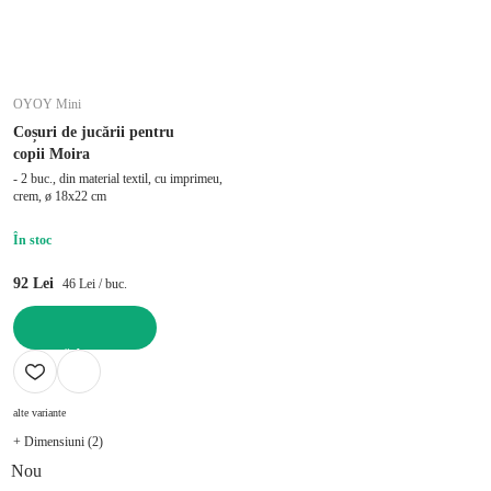
OYOY Mini
Coșuri de jucării pentru
copii Moira
- 2 buc., din material textil, cu imprimeu,
crem, ø 18x22 cm
În stoc
92 Lei
46 Lei / buc.
ADAUGĂ ÎN COȘ
alte variante
+ Dimensiuni (2)
Nou