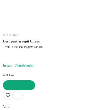
OYOY Mini
Cort pentru copii Circus
- crem, ø 100 cm, înălțime 135 cm
În stoc
Ultimele bucăți
408 Lei
ADAUGĂ ÎN COȘ
Nou