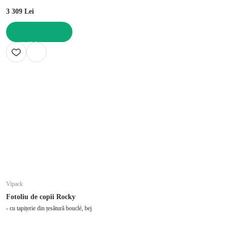
3 309 Lei
ADAUGĂ ÎN COȘ
Vipack
Fotoliu de copii Rocky
- cu tapițerie din țesătură bouclé, bej