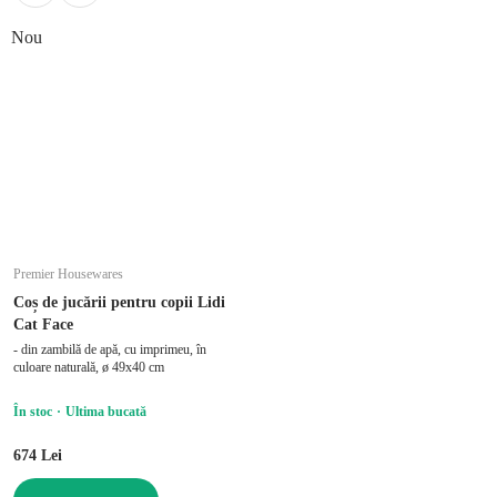
Nou
Premier Housewares
Coș de jucării pentru copii Lidi
Cat Face
- din zambilă de apă, cu imprimeu, în
culoare naturală, ø 49x40 cm
În stoc
Ultima bucată
674 Lei