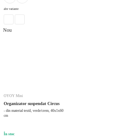
alte variante
Nou
OYOY Mini
Organizator suspendat Circus
- din material textil, verde/crem, 40x1x60
cm
În stoc