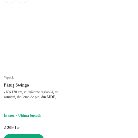
Vipack
Pătuț Swingo
- 60x120 cm, cu înălțime reglabilă, cu
somieră, din lemn de pin, din MDF,
finisaj suprafață: email, bej
În stoc
Ultima bucată
2 209 Lei