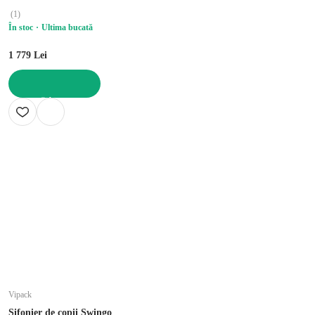
(
1
)
În stoc
Ultima bucată
1 779 Lei
ADAUGĂ ÎN COȘ
Vipack
Șifonier de copii Swingo