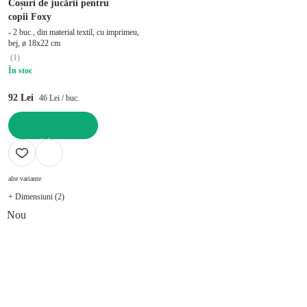
Coșuri de jucării pentru
copii Foxy
- 2 buc., din material textil, cu imprimeu,
bej, ø 18x22 cm
(
1
)
În stoc
92 Lei
46 Lei / buc.
ADAUGĂ ÎN COȘ
alte variante
+ Dimensiuni (2)
Nou