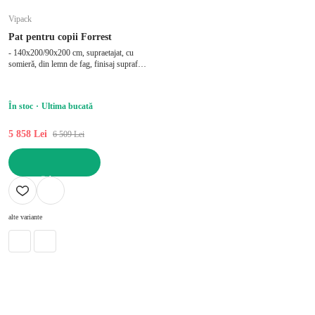
Vipack
Pat pentru copii Forrest
- 140x200/90x200 cm, supraetajat, cu
somieră, din lemn de fag, finisaj suprafață:
email, alb
În stoc
Ultima bucată
5 858 Lei
6 509 Lei
ADAUGĂ ÎN COȘ
alte variante