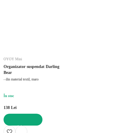
OYOY Mini
Organizator suspendat Darling
Bear
- din material textil, maro
În stoc
138 Lei
ADAUGĂ ÎN COȘ