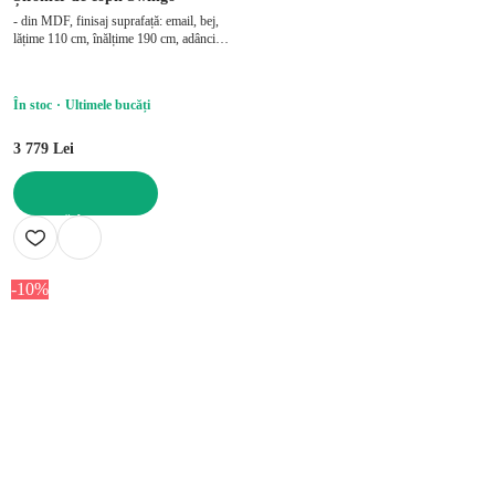
- din MDF, finisaj suprafață: email, bej,
lățime 110 cm, înălțime 190 cm, adâncime
55 cm
În stoc
Ultimele bucăți
3 779 Lei
ADAUGĂ ÎN COȘ
-10%