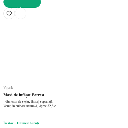
ADAUGĂ ÎN COȘ
Vipack
Masă de înfășat Forrest
- din lemn de stejar, finisaj suprafață:
lăcuit, în culoare naturală, lățime 52,5 cm,
înălțime 103 cm, adâncime 73 cm, cu
masă de schimbat
În stoc
Ultimele bucăți