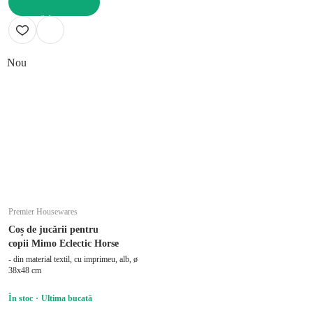
ADAUGĂ ÎN COȘ
Nou
Premier Housewares
Coș de jucării pentru
copii Mimo Eclectic Horse
- din material textil, cu imprimeu, alb, ø
38x48 cm
În stoc
Ultima bucată