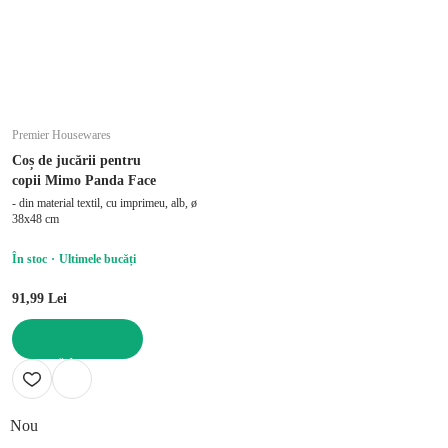
Premier Housewares
Coș de jucării pentru
copii Mimo Panda Face
- din material textil, cu imprimeu, alb, ø
38x48 cm
În stoc
Ultimele bucăți
91,99 Lei
ADAUGĂ ÎN COȘ
Nou