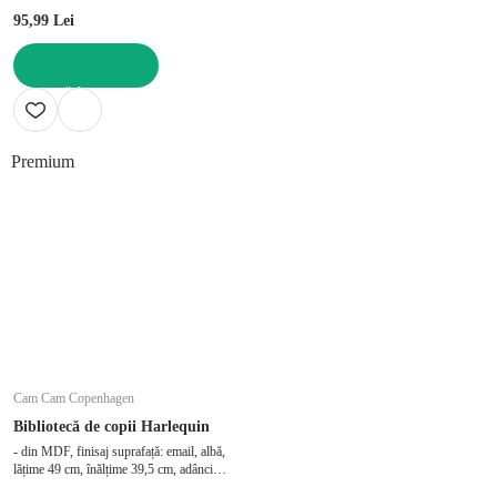
95,99 Lei
ADAUGĂ ÎN COȘ
Premium
Cam Cam Copenhagen
Bibliotecă de copii Harlequin
- din MDF, finisaj suprafață: email, albă,
lățime 49 cm, înălțime 39,5 cm, adâncime
28 cm