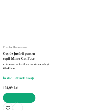
Premier Housewares
Coș de jucării pentru
copii Mimo Cat Face
- din material textil, cu imprimeu, alb, ø
40x48 cm
În stoc
Ultimele bucăți
104,99 Lei
ADAUGĂ ÎN COȘ