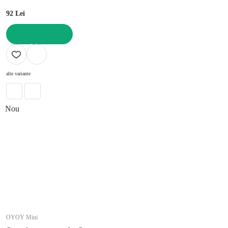
92 Lei
ADAUGĂ ÎN COȘ
alte variante
Nou
OYOY Mini