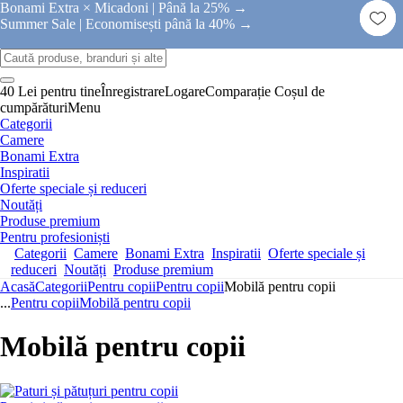
Bonami Extra × Micadoni |
Până la 25% →
Summer Sale |
Economisești până la 40% →
40 Lei pentru tine
Înregistrare
Logare
Comparație
Coșul de
cumpărături
Menu
Categorii
Camere
Bonami Extra
Inspiratii
Oferte speciale și reduceri
Noutăți
Produse premium
Pentru profesioniști
Categorii
Camere
Bonami Extra
Inspiratii
Oferte speciale și
reduceri
Noutăți
Produse premium
Acasă
Categorii
Pentru copii
Pentru copii
Mobilă pentru copii
...
Pentru copii
Mobilă pentru copii
Mobilă pentru copii