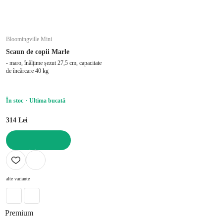
Bloomingville Mini
Scaun de copii Marle
- maro, înălțime șezut 27,5 cm, capacitate
de încărcare 40 kg
În stoc
Ultima bucată
314 Lei
ADAUGĂ ÎN COȘ
alte variante
Premium