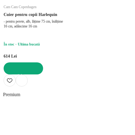
Cam Cam Copenhagen
Cuier pentru copii Harlequin
- pentru perete, alb, lățime 75 cm, înălțime
16 cm, adâncime 16 cm
În stoc
Ultima bucată
614 Lei
ADAUGĂ ÎN COȘ
Premium