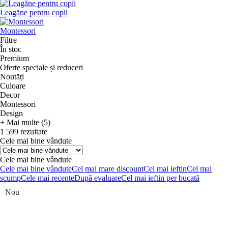
Leagăne pentru copii
Montessori
Filtre
În stoc
Premium
Oferte speciale și reduceri
Noutăți
Culoare
Decor
Montessori
Design
+ Mai multe (5)
1 599 rezultate
Cele mai bine vândute
Cele mai bine vândute
Cele mai bine vândute
Cel mai mare discount
Cel mai ieftin
Cel mai
scump
Cele mai recente
După evaluare
Cel mai ieftin per bucată
Nou