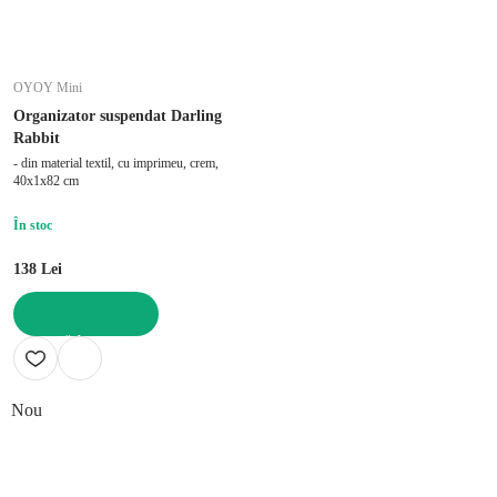
OYOY Mini
Organizator suspendat Darling
Rabbit
- din material textil, cu imprimeu, crem,
40x1x82 cm
În stoc
138 Lei
ADAUGĂ ÎN COȘ
Nou