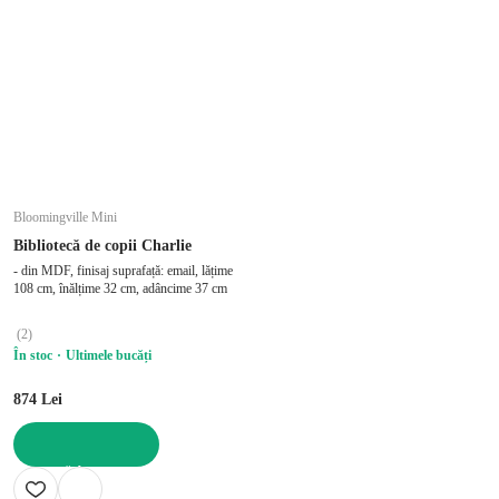
Bloomingville Mini
Bibliotecă de copii Charlie
- din MDF, finisaj suprafață: email, lățime
108 cm, înălțime 32 cm, adâncime 37 cm
(
2
)
În stoc
Ultimele bucăți
874 Lei
ADAUGĂ ÎN COȘ