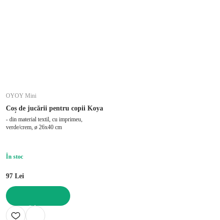
OYOY Mini
Coș de jucării pentru copii Koya
- din material textil, cu imprimeu,
verde/crem, ø 26x40 cm
În stoc
97 Lei
ADAUGĂ ÎN COȘ