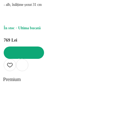
- alb, înălțime șezut 31 cm
În stoc
Ultima bucată
769 Lei
ADAUGĂ ÎN COȘ
Premium