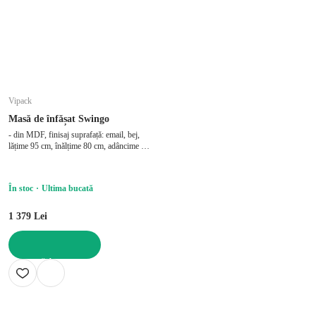
Vipack
Masă de înfășat Swingo
- din MDF, finisaj suprafață: email, bej,
lățime 95 cm, înălțime 80 cm, adâncime 52
cm, cu masă de schimbat
În stoc
Ultima bucată
1 379 Lei
ADAUGĂ ÎN COȘ