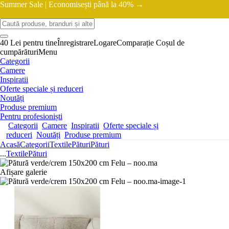
Summer Sale |
Economisești până la 40% →
40 Lei pentru tine
Înregistrare
Logare
Comparație
Coșul de
cumpărături
Menu
Categorii
Camere
Inspiratii
Oferte speciale și reduceri
Noutăți
Produse premium
Pentru profesioniști
Categorii
Camere
Inspiratii
Oferte speciale și
reduceri
Noutăți
Produse premium
Acasă
Categorii
Textile
Pături
Pături
...
Textile
Pături
Afișare galerie