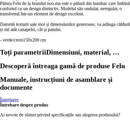
Pătura Felu de la brandul noo.ma este o pătură din bumbac care îmbină
confortul cu un design distinctiv. Modelul său ondulat, neregulat, o
transformă într-un element de design excelent.
Datorită texturii sale moi și dimensiunilor generoase, va adăuga căldură
și stil atât canapelei, cât și patului.
- verde/crem
150x200 cm
Toți parametrii
Dimensiuni, material, …
Descoperă întreaga gamă de produse Felu
Manuale, instrucțiuni de asamblare și
documente
Întreținere
Întrebare despre produs
Ai nevoie de sfaturi privind specificațiile sau alegerea produsului?