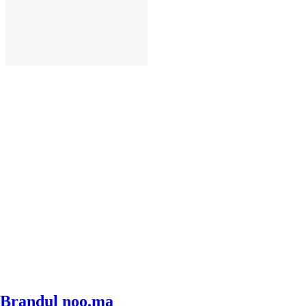
ADAUGĂ ÎN COȘ
Brandul noo.ma