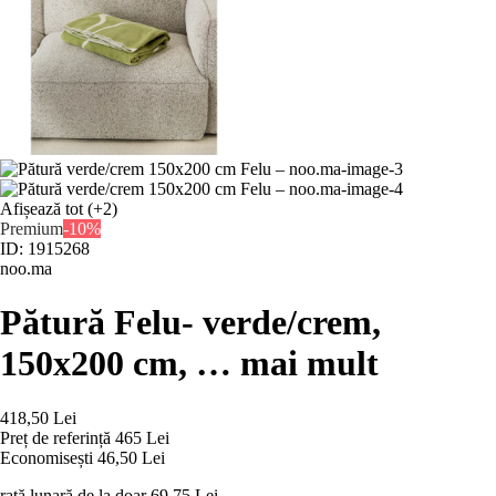
Afișează tot
(+2)
Premium
-10%
ID: 1915268
noo.ma
Pătură Felu
- verde/crem,
150x200 cm
, …
mai mult
418,50 Lei
Preț de referință
465 Lei
Economisești 46,50 Lei
rată lunară de la doar
69,75 Lei