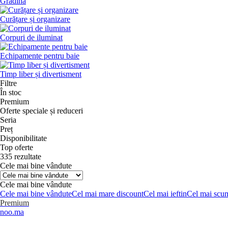
Grădină
Curățare și organizare
Corpuri de iluminat
Echipamente pentru baie
Timp liber și divertisment
Filtre
În stoc
Premium
Oferte speciale și reduceri
Seria
Preț
Disponibilitate
Top oferte
335 rezultate
Cele mai bine vândute
Cele mai bine vândute
Cele mai bine vândute
Cel mai mare discount
Cel mai ieftin
Cel mai scu
Premium
noo.ma