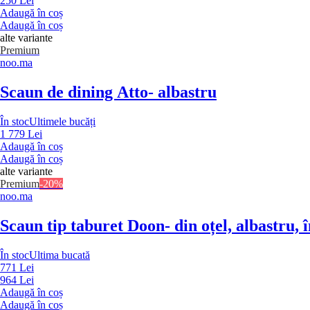
250 Lei
Adaugă în coș
Adaugă în coș
alte variante
Premium
noo.ma
Scaun de dining Atto
- albastru
În stoc
Ultimele bucăți
1 779 Lei
Adaugă în coș
Adaugă în coș
alte variante
Premium
-20%
noo.ma
Scaun tip taburet Doon
- din oțel, albastru,
În stoc
Ultima bucată
771 Lei
964 Lei
Adaugă în coș
Adaugă în coș