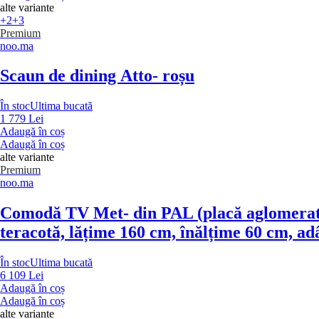
alte variante
+2
+3
Premium
noo.ma
Scaun de dining Atto
- roșu
În stoc
Ultima bucată
1 779 Lei
Adaugă în coș
Adaugă în coș
alte variante
Premium
noo.ma
Comodă TV Met
- din PAL (placă aglomerat
teracotă, lățime 160 cm, înălțime 60 cm, a
În stoc
Ultima bucată
6 109 Lei
Adaugă în coș
Adaugă în coș
alte variante