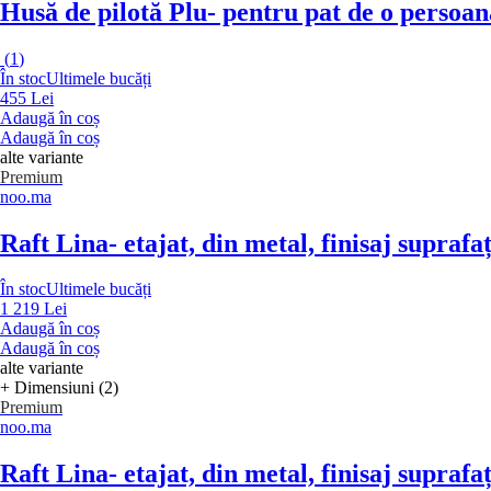
Husă de pilotă Plu
- pentru pat de o persoa
(
1
)
În stoc
Ultimele bucăți
455 Lei
Adaugă în coș
Adaugă în coș
alte variante
Premium
noo.ma
Raft Lina
- etajat, din metal, finisaj supra
În stoc
Ultimele bucăți
1 219 Lei
Adaugă în coș
Adaugă în coș
alte variante
+ Dimensiuni (2)
Premium
noo.ma
Raft Lina
- etajat, din metal, finisaj supra