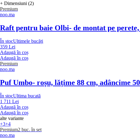
+ Dimensiuni (2)
Premium
noo.ma
Raft pentru baie Olbi
- de montat pe perete, 
În stoc
Ultimele bucăți
359 Lei
Adaugă în coș
Adaugă în coș
Premium
noo.ma
Puf Umbo
- roșu, lățime 88 cm, adâncime 5
În stoc
Ultima bucată
1 711 Lei
Adaugă în coș
Adaugă în coș
alte variante
+3
+4
Premium
2 buc. în set
noo.ma