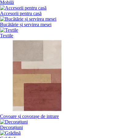
Mobilă
Accesorii pentru casă
Bucătărie și servirea mesei
Textile
Covoare și covorașe de intrare
Decorațiuni