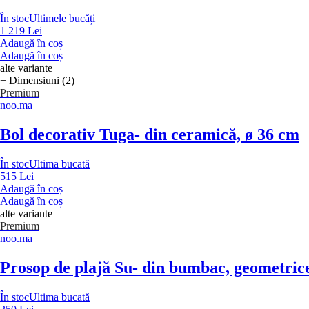
În stoc
Ultimele bucăți
1 219 Lei
Adaugă în coș
Adaugă în coș
alte variante
+ Dimensiuni (2)
Premium
noo.ma
Bol decorativ Tuga
- din ceramică, ø 36 cm
În stoc
Ultima bucată
515 Lei
Adaugă în coș
Adaugă în coș
alte variante
Premium
noo.ma
Prosop de plajă Su
- din bumbac, geometrice
În stoc
Ultima bucată