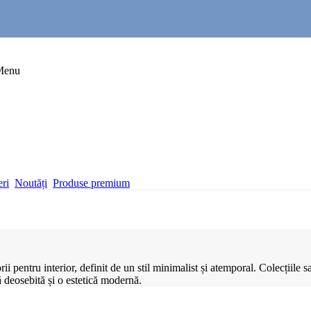
Menu
eri
Noutăți
Produse premium
pentru interior, definit de un stil minimalist și atemporal. Colecțiile sal
ă deosebită și o estetică modernă.