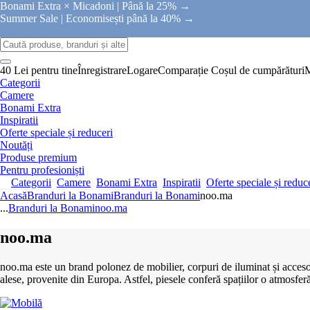
Bonami Extra × Micadoni |
Până la 25% →
Summer Sale |
Economisești până la 40% →
40 Lei pentru tine
Înregistrare
Logare
Comparație
Coșul de cumpărături
Categorii
Camere
Bonami Extra
Inspiratii
Oferte speciale și reduceri
Noutăți
Produse premium
Pentru profesioniști
Categorii
Camere
Bonami Extra
Inspiratii
Oferte speciale și reduc
Acasă
Branduri la Bonami
Branduri la Bonami
noo.ma
...
Branduri la Bonami
noo.ma
noo.ma
noo.ma este un brand polonez de mobilier, corpuri de iluminat și accesorii 
alese, provenite din Europa. Astfel, piesele conferă spațiilor o atmosfer