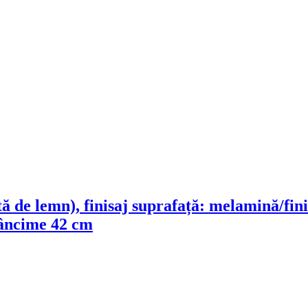
ă de lemn), finisaj suprafață: melamină/fini
dâncime 42 cm