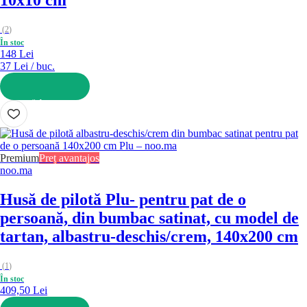
(
2
)
În stoc
148 Lei
37 Lei / buc.
ADAUGĂ ÎN COȘ
Premium
Preț avantajos
noo.ma
Husă de pilotă Plu
- pentru pat de o
persoană, din bumbac satinat, cu model de
tartan, albastru-deschis/crem, 140x200 cm
(
1
)
În stoc
409,50 Lei