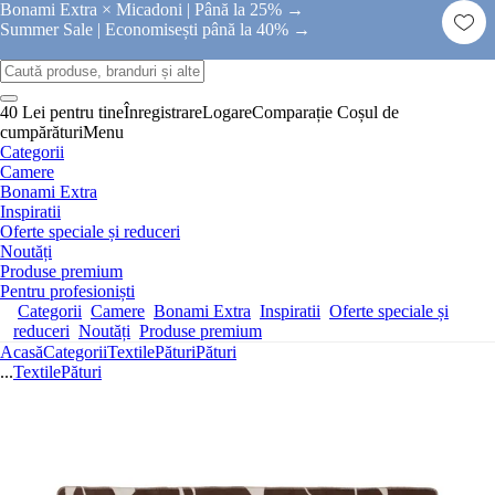
Bonami Extra × Micadoni |
Până la 25% →
Summer Sale |
Economisești până la 40% →
40 Lei pentru tine
Înregistrare
Logare
Comparație
Coșul de
cumpărături
Menu
Categorii
Camere
Bonami Extra
Inspiratii
Oferte speciale și reduceri
Noutăți
Produse premium
Pentru profesioniști
Categorii
Camere
Bonami Extra
Inspiratii
Oferte speciale și
reduceri
Noutăți
Produse premium
Acasă
Categorii
Textile
Pături
Pături
...
Textile
Pături