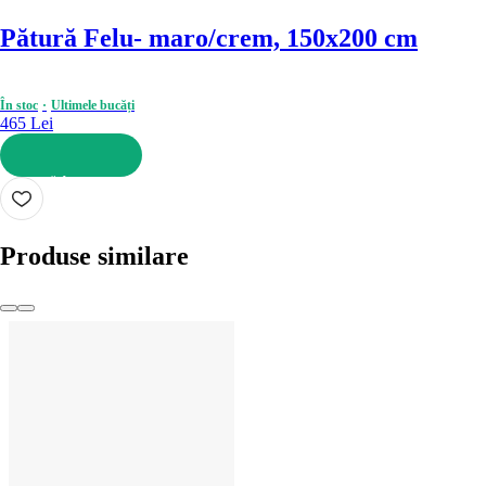
Pătură Felu
- maro/crem, 150x200 cm
În stoc
Ultimele bucăți
465 Lei
ADAUGĂ ÎN COȘ
Produse similare