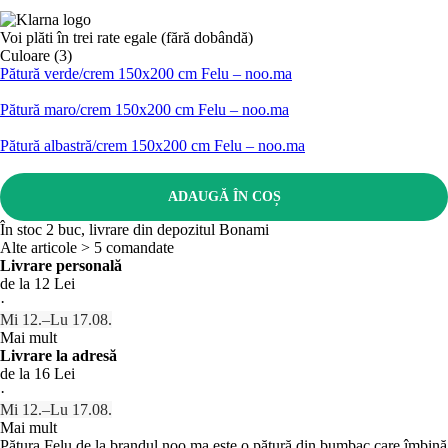
Voi plăti în trei rate egale (fără dobândă)
Culoare (3)
Pătură verde/crem 150x200 cm Felu – noo.ma
Pătură maro/crem 150x200 cm Felu – noo.ma
Pătură albastră/crem 150x200 cm Felu – noo.ma
ADAUGĂ ÎN COȘ
În stoc 2 buc, livrare din depozitul Bonami
Alte articole > 5 comandate
Livrare personală
de la 12 Lei
·
Mi 12.–Lu 17.08.
Mai mult
Livrare la adresă
de la 16 Lei
·
Mi 12.–Lu 17.08.
Mai mult
Pătura Felu de la brandul noo.ma este o pătură din bumbac care îmbină