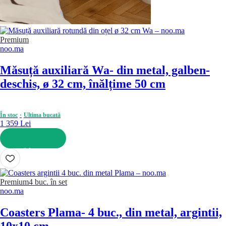
Premium
noo.ma
Măsuță auxiliară Wa
- din metal, galben-
deschis, ø 32 cm, înălțime 50 cm
În stoc
Ultima bucată
1 359 Lei
ADAUGĂ ÎN COȘ
Premium
4 buc. în set
noo.ma
Coasters Plama
- 4 buc., din metal, argintii,
10x10 cm