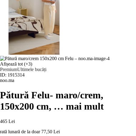
Afișează tot
(+3)
Premium
Ultimele bucăți
ID: 1915314
noo.ma
Pătură Felu
- maro/crem,
150x200 cm
, …
mai mult
465 Lei
rată lunară de la doar
77,50 Lei