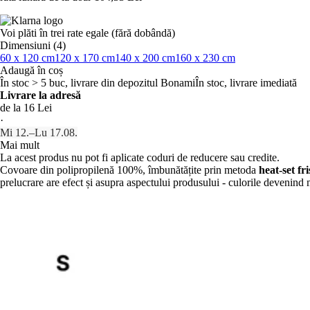
Voi plăti în trei rate egale (fără dobândă)
Dimensiuni (4)
60 x 120 cm
120 x 170 cm
140 x 200 cm
160 x 230 cm
Adaugă în coș
În stoc > 5 buc, livrare din depozitul Bonami
În stoc, livrare imediată
Livrare la adresă
de la 16 Lei
·
Mi 12.–Lu 17.08.
Mai mult
La acest produs nu pot fi aplicate coduri de reducere sau credite.
Covoare din polipropilenă 100%, îmbunătățite prin metoda
heat-set fri
prelucrare are efect și asupra aspectului produsului - culorile devenind 