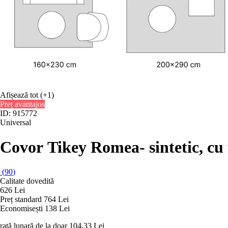
Afișează tot
(+1)
Preț avantajos
ID: 915772
Universal
Covor Tikey Romea
- sintetic, c
(
90
)
Calitate dovedită
626 Lei
Preț standard 764 Lei
Economisești 138 Lei
rată lunară de la doar
104,33 Lei