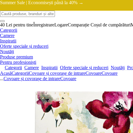
Summer Sale |
Economisești până la 40% →
40 Lei pentru tine
Înregistrare
Logare
Comparație
Coșul de cumpărături
Categorii
Camere
Inspiratii
Oferte speciale și reduceri
Noutăți
Produse premium
Pentru profesioniști
Categorii
Camere
Inspiratii
Oferte speciale și reduceri
Noutăți
Pr
Acasă
Categorii
Covoare și covorașe de intrare
Covoare
Covoare
...
Covoare și covorașe de intrare
Covoare