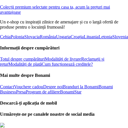
Colecții premium selectate pentru casa ta, acum la prețuri mai
avantajoase
Un e-shop cu inspirații zilnice de amenajare și cu o largă ofertă de
produse pentru o locuință frumoasă!
Cehia
Polonia
Slovacia
România
Ungaria
Croația
Lituania
Letonia
Slovenia
Informații despre cumpărături
Totul despre cumpărături
Modalități de livrare
Reclamații și
retur
Modalități de plată
Cum funcționează creditele?
Mai multe despre Bonami
Contact
Vouchere cadou
Despre noi
Branduri la Bonami
Bonami
Business
Presa
Program de afiliere
BonamiStar
Descarcă-ți aplicația de mobil
Urmărește-ne pe canalele noastre de social media