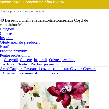
Summer Sale |
Economisești până la 40% →
40 Lei pentru tine
Înregistrare
Logare
Comparație
Coșul de
cumpărături
Menu
Categorii
Camere
Inspiratii
Oferte speciale și reduceri
Noutăți
Produse premium
Pentru profesioniști
Categorii
Camere
Inspiratii
Oferte speciale și
reduceri
Noutăți
Produse premium
Acasă
Categorii
Covoare și covorașe de intrare
Covoare
Covoare
...
Covoare și covorașe de intrare
Covoare