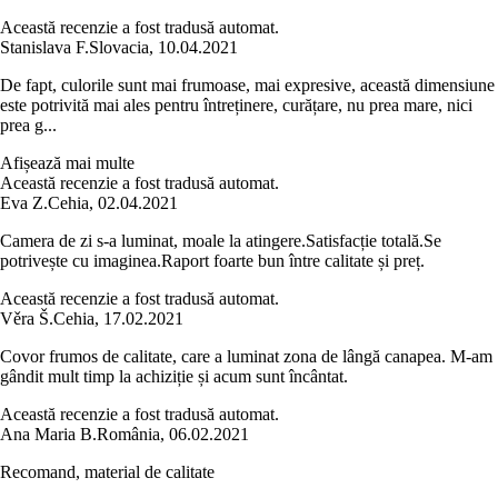
Această recenzie a fost tradusă automat.
Stanislava F.
Slovacia
,
10.04.2021
De fapt, culorile sunt mai frumoase, mai expresive, această dimensiune
este potrivită mai ales pentru întreținere, curățare, nu prea mare, nici
prea g...
Afișează mai multe
Această recenzie a fost tradusă automat.
Eva Z.
Cehia
,
02.04.2021
Camera de zi s-a luminat, moale la atingere.Satisfacție totală.Se
potrivește cu imaginea.Raport foarte bun între calitate și preț.
Această recenzie a fost tradusă automat.
Věra Š.
Cehia
,
17.02.2021
Covor frumos de calitate, care a luminat zona de lângă canapea. M-am
gândit mult timp la achiziție și acum sunt încântat.
Această recenzie a fost tradusă automat.
Ana Maria B.
România
,
06.02.2021
Recomand, material de calitate