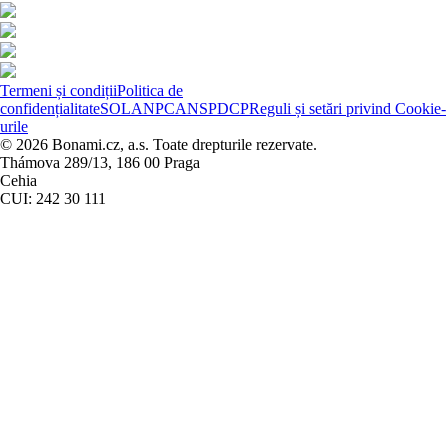
Termeni și condiții
Politica de
confidențialitate
SOL
ANPC
ANSPDCP
Reguli și setări privind Cookie-
urile
© 2026 Bonami.cz, a.s. Toate drepturile rezervate.
Thámova 289/13, 186 00 Praga
Cehia
CUI: 242 30 111