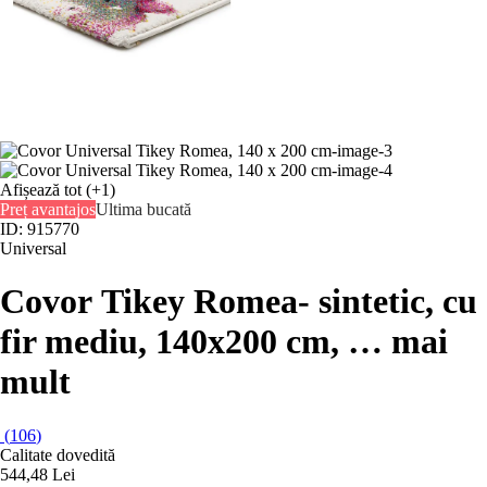
Afișează tot
(+1)
Preț avantajos
Ultima bucată
ID: 915770
Universal
Covor Tikey Romea
- sintetic, cu
fir mediu, 140x200 cm
, …
mai
mult
(
106
)
Calitate dovedită
544,48 Lei