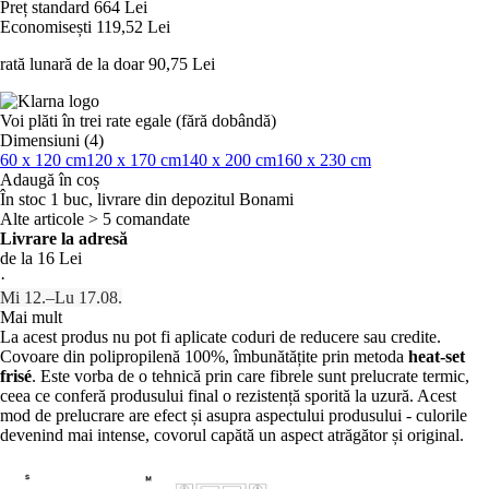
Preț standard 664 Lei
Economisești 119,52 Lei
rată lunară de la doar
90,75 Lei
Voi plăti în trei rate egale (fără dobândă)
Dimensiuni (4)
60 x 120 cm
120 x 170 cm
140 x 200 cm
160 x 230 cm
Adaugă în coș
În stoc 1 buc, livrare din depozitul Bonami
Alte articole > 5 comandate
Livrare la adresă
de la 16 Lei
·
Mi 12.–Lu 17.08.
Mai mult
La acest produs nu pot fi aplicate coduri de reducere sau credite.
Covoare din polipropilenă 100%, îmbunătățite prin metoda
heat-set
frisé
. Este vorba de o tehnică prin care fibrele sunt prelucrate termic,
ceea ce conferă produsului final o rezistență sporită la uzură. Acest
mod de prelucrare are efect și asupra aspectului produsului - culorile
devenind mai intense, covorul capătă un aspect atrăgător și original.