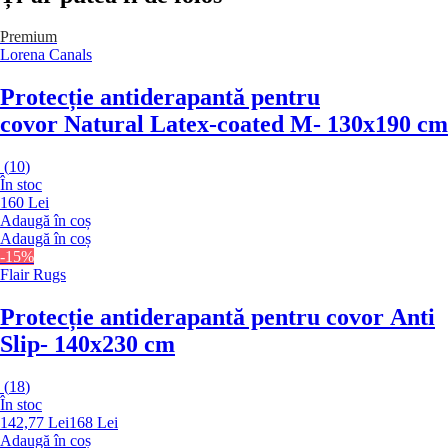
Premium
Lorena Canals
Protecție antiderapantă pentru
covor Natural Latex-coated M
- 130x190 cm
(
10
)
În stoc
160 Lei
Adaugă în coș
Adaugă în coș
-15%
Flair Rugs
Protecție antiderapantă pentru covor Anti
Slip
- 140x230 cm
(
18
)
În stoc
142,77 Lei
168 Lei
Adaugă în coș