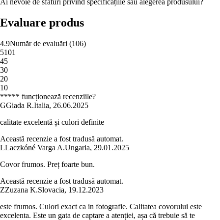
Ai nevoie de sfaturi privind specificațiile sau alegerea produsului?
Evaluare produs
4.9
Număr de evaluări
(
106
)
5
101
4
5
3
0
2
0
1
0
***** funcționează recenziile?
G
Giada R.
Italia
,
26.06.2025
calitate excelentă și culori definite
Această recenzie a fost tradusă automat.
L
Laczkóné Varga A.
Ungaria
,
29.01.2025
Covor frumos. Preț foarte bun.
Această recenzie a fost tradusă automat.
Z
Zuzana K.
Slovacia
,
19.12.2023
este frumos. Culori exact ca in fotografie. Calitatea covorului este
excelenta. Este un gata de captare a atenției, așa că trebuie să te