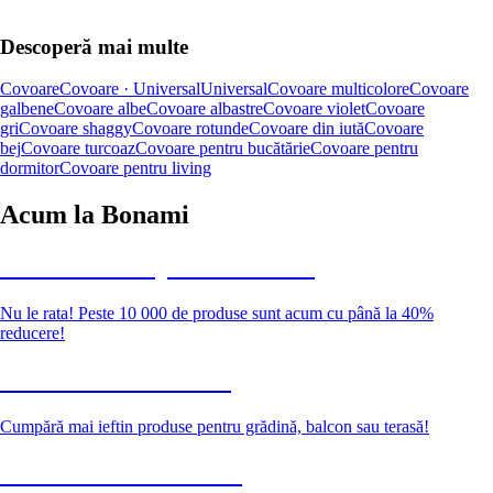
Descoperă mai multe
Covoare
Covoare · Universal
Universal
Covoare multicolore
Covoare
galbene
Covoare albe
Covoare albastre
Covoare violet
Covoare
gri
Covoare shaggy
Covoare rotunde
Covoare din iută
Covoare
bej
Covoare turcoaz
Covoare pentru bucătărie
Covoare pentru
dormitor
Covoare pentru living
Acum la Bonami
Summer Sale până la -40 %
Nu le rata! Peste 10 000 de produse sunt acum cu până la 40%
reducere!
Grădină la reducere
Cumpără mai ieftin produse pentru grădină, balcon sau terasă!
Premium la reducere