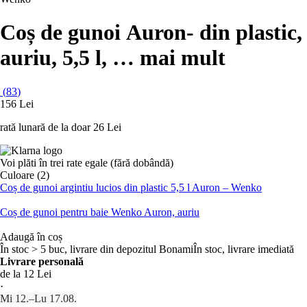
Coș de gunoi Auron
- din plastic,
auriu, 5,5 l
, …
mai mult
(
83
)
156 Lei
rată lunară de la doar
26 Lei
Voi plăti în trei rate egale (fără dobândă)
Culoare (2)
Coș de gunoi argintiu lucios din plastic 5,5 l Auron – Wenko
Coș de gunoi pentru baie Wenko Auron, auriu
Adaugă în coș
În stoc > 5 buc, livrare din depozitul Bonami
În stoc, livrare imediată
Livrare personală
de la 12 Lei
·
Mi 12.–Lu 17.08.