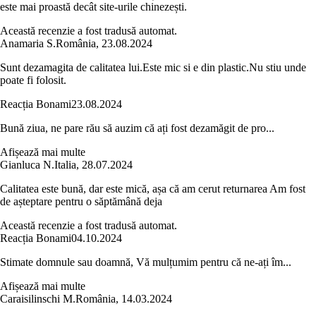
este mai proastă decât site-urile chinezești.
Această recenzie a fost tradusă automat.
Anamaria S.
România
,
23.08.2024
Sunt dezamagita de calitatea lui.Este mic si e din plastic.Nu stiu unde
poate fi folosit.
Reacția Bonami
23.08.2024
Bună ziua, ne pare rău să auzim că ați fost dezamăgit de pro...
Afișează mai multe
Gianluca N.
Italia
,
28.07.2024
Calitatea este bună, dar este mică, așa că am cerut returnarea Am fost
de așteptare pentru o săptămână deja
Această recenzie a fost tradusă automat.
Reacția Bonami
04.10.2024
Stimate domnule sau doamnă, Vă mulțumim pentru că ne-ați îm...
Afișează mai multe
Caraisilinschi M.
România
,
14.03.2024