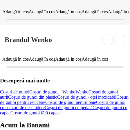
Adaugă în coș
Adaugă în coș
Adaugă în coș
Adaugă în coș
Adaugă în 
Brandul Wenko
Adaugă în coș
Adaugă în coș
Adaugă în coș
Adaugă în coș
Descoperă mai multe
Coșuri de gunoi
Coșuri de gunoi · Wenko
Wenko
Coșuri de gunoi
aurii
Coșuri de gunoi din plastic
Coșuri de gunoi - oțel inoxidabil
Coșuri
de gunoi pentru reciclare
Coșuri de gunoi pentru baie
Coșuri de gunoi
cu senzori de deschidere
Coșuri de gunoi cu pedală
Coșuri de gunoi cu
capac
Coșuri de gunoi fără capac
Acum la Bonami