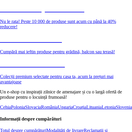
Summer Sale până la -40 %
Nu le rata! Peste 10 000 de produse sunt acum cu până la 40%
reducere!
Grădină la reducere
Cumpără mai ieftin produse pentru grădină, balcon sau terasă!
Premium la reducere
Colecții premium selectate pentru casa ta, acum la prețuri mai
avantajoase
Un e-shop cu inspirații zilnice de amenajare și cu o largă ofertă de
produse pentru o locuință frumoasă!
Cehia
Polonia
Slovacia
România
Ungaria
Croația
Lituania
Letonia
Slovenia
Informații despre cumpărături
Totul despre cumpărături
Modalități de livrare
Reclamații și