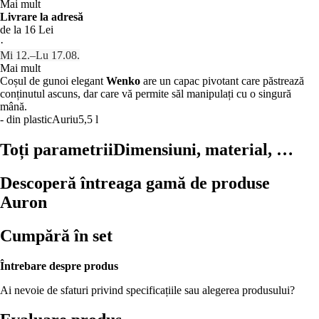
Mai mult
Livrare la adresă
de la 16 Lei
·
Mi 12.–Lu 17.08.
Mai mult
Coșul de gunoi elegant
Wenko
are un capac pivotant care păstrează
conținutul ascuns, dar care vă permite săl manipulați cu o singură
mână.
- din plastic
Auriu
5,5 l
Toți parametrii
Dimensiuni, material, …
Descoperă întreaga gamă de produse
Auron
Cumpără în set
Întrebare despre produs
Ai nevoie de sfaturi privind specificațiile sau alegerea produsului?