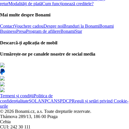
retur
Modalități de plată
Cum funcționează creditele?
Mai multe despre Bonami
Contact
Vouchere cadou
Despre noi
Branduri la Bonami
Bonami
Business
Presa
Program de afiliere
BonamiStar
Descarcă-ți aplicația de mobil
Urmărește-ne pe canalele noastre de social media
Termeni și condiții
Politica de
confidențialitate
SOL
ANPC
ANSPDCP
Reguli și setări privind Cookie-
urile
© 2026 Bonami.cz, a.s. Toate drepturile rezervate.
Thámova 289/13, 186 00 Praga
Cehia
CUI: 242 30 111