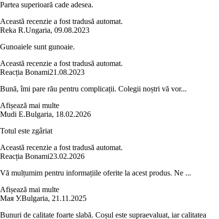
Partea superioară cade adesea.
Această recenzie a fost tradusă automat.
Reka R.
Ungaria
,
09.08.2023
Gunoaiele sunt gunoaie.
Această recenzie a fost tradusă automat.
Reacția Bonami
21.08.2023
Bună, îmi pare rău pentru complicații. Colegii noștri vă vor...
Afișează mai multe
Mudi E.
Bulgaria
,
18.02.2026
Totul este zgâriat
Această recenzie a fost tradusă automat.
Reacția Bonami
23.02.2026
Vă mulțumim pentru informațiile oferite la acest produs. Ne ...
Afișează mai multe
Мая У.
Bulgaria
,
21.11.2025
Bunuri de calitate foarte slabă. Coșul este supraevaluat, iar calitatea