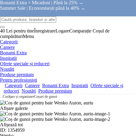
Bonami Extra × Micadoni |
Până la 25% →
Summer Sale |
Economisești până la 40% →
40 Lei pentru tine
Înregistrare
Logare
Comparație
Coșul de
cumpărături
Menu
Categorii
Camere
Bonami Extra
Inspiratii
Oferte speciale și reduceri
Noutăți
Produse premium
Pentru profesioniști
Categorii
Camere
Bonami Extra
Inspiratii
Oferte speciale și
reduceri
Noutăți
Produse premium
...
Curățare și organizare
Coșuri de gunoi
Afișare galerie
Afișează tot
ID: 1354959
Wenko