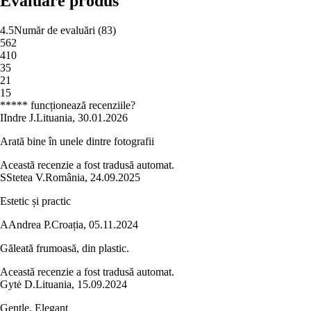
Evaluare produs
4.5
Număr de evaluări
(
83
)
5
62
4
10
3
5
2
1
1
5
***** funcționează recenziile?
I
Indre J.
Lituania
,
30.01.2026
Arată bine în unele dintre fotografii
Această recenzie a fost tradusă automat.
S
Stetea V.
România
,
24.09.2025
Estetic și practic
A
Andrea P.
Croația
,
05.11.2024
Găleată frumoasă, din plastic.
Această recenzie a fost tradusă automat.
Gytė D.
Lituania
,
15.09.2024
Gentle. Elegant