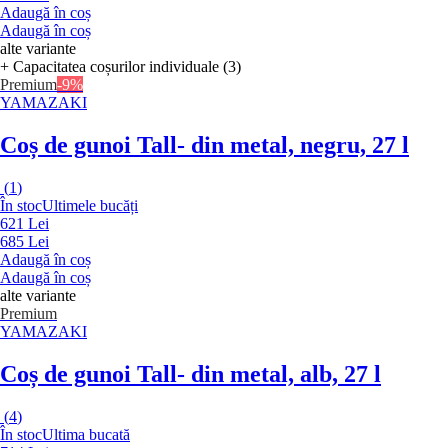
Adaugă în coș
Adaugă în coș
alte variante
+ Capacitatea coșurilor individuale (3)
Premium
-9%
YAMAZAKI
Coș de gunoi Tall
- din metal, negru, 27 l
(
1
)
În stoc
Ultimele bucăți
621 Lei
685 Lei
Adaugă în coș
Adaugă în coș
alte variante
Premium
YAMAZAKI
Coș de gunoi Tall
- din metal, alb, 27 l
(
4
)
În stoc
Ultima bucată