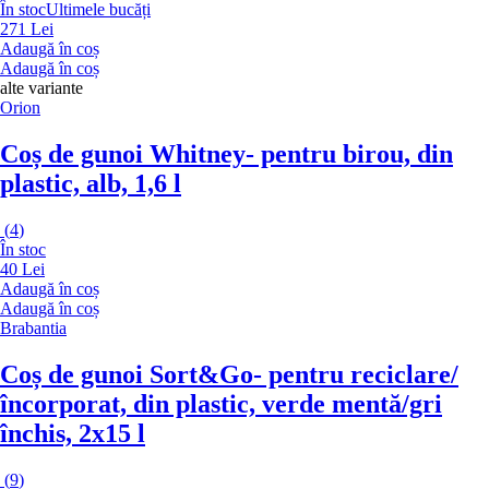
În stoc
Ultimele bucăți
271 Lei
Adaugă în coș
Adaugă în coș
alte variante
Orion
Coș de gunoi Whitney
- pentru birou, din
plastic, alb, 1,6 l
(
4
)
În stoc
40 Lei
Adaugă în coș
Adaugă în coș
Brabantia
Coș de gunoi Sort&Go
- pentru reciclare/
încorporat, din plastic, verde mentă/gri
închis, 2x15 l
(
9
)