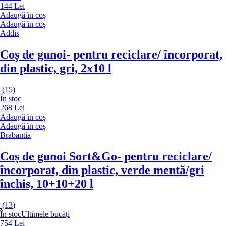
144 Lei
Adaugă în coș
Adaugă în coș
Addis
Coș de gunoi
- pentru reciclare/ încorporat,
din plastic, gri, 2x10 l
(
15
)
În stoc
268 Lei
Adaugă în coș
Adaugă în coș
Brabantia
Coș de gunoi Sort&Go
- pentru reciclare/
încorporat, din plastic, verde mentă/gri
închis, 10+10+20 l
(
13
)
În stoc
Ultimele bucăți
754 Lei