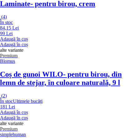
Laminate
- pentru birou, crem
(
4
)
În stoc
84,15 Lei
99 Lei
Adaugă în coș
Adaugă în coș
alte variante
Premium
Blomus
Coș de gunoi WILO
- pentru birou, din
lemn de stejar, în culoare naturală, 9 l
(
2
)
În stoc
Ultimele bucăți
181 Lei
Adaugă în coș
Adaugă în coș
alte variante
Premium
simplehuman