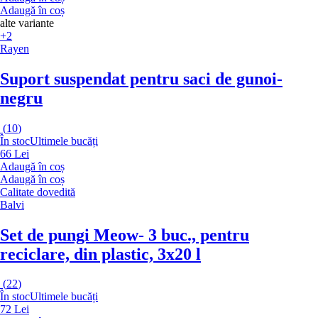
Adaugă în coș
alte variante
+2
Rayen
Suport suspendat pentru saci de gunoi
-
negru
(
10
)
În stoc
Ultimele bucăți
66 Lei
Adaugă în coș
Adaugă în coș
Calitate dovedită
Balvi
Set de pungi Meow
- 3 buc., pentru
reciclare, din plastic, 3x20 l
(
22
)
În stoc
Ultimele bucăți
72 Lei