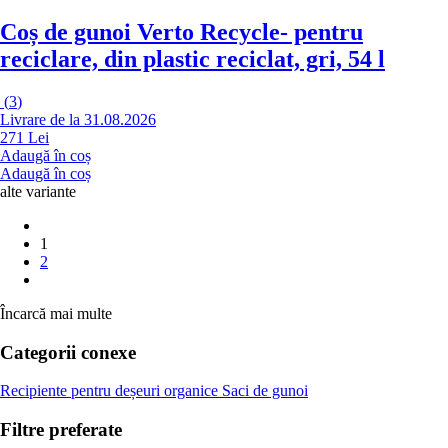
Coș de gunoi Verto Recycle
- pentru
reciclare, din plastic reciclat, gri, 54 l
(
3
)
Livrare de la 31.08.2026
271 Lei
Adaugă în coș
Adaugă în coș
alte variante
1
2
Încarcă mai multe
Categorii conexe
Recipiente pentru deșeuri organice
Saci de gunoi
Filtre preferate