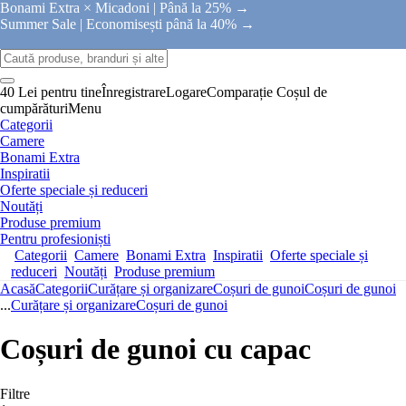
Bonami Extra × Micadoni |
Până la 25% →
Summer Sale |
Economisești până la 40% →
40 Lei pentru tine
Înregistrare
Logare
Comparație
Coșul de
cumpărături
Menu
Categorii
Camere
Bonami Extra
Inspiratii
Oferte speciale și reduceri
Noutăți
Produse premium
Pentru profesioniști
Categorii
Camere
Bonami Extra
Inspiratii
Oferte speciale și
reduceri
Noutăți
Produse premium
Acasă
Categorii
Curățare și organizare
Coșuri de gunoi
Coșuri de gunoi
...
Curățare și organizare
Coșuri de gunoi
Coșuri de gunoi cu capac
Filtre