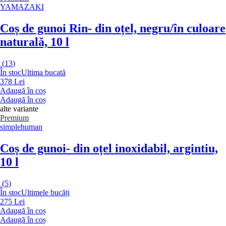
YAMAZAKI
Coș de gunoi Rin
- din oțel, negru/în culoare
naturală, 10 l
(
13
)
În stoc
Ultima bucată
378 Lei
Adaugă în coș
Adaugă în coș
alte variante
Premium
simplehuman
Coș de gunoi
- din oțel inoxidabil, argintiu,
10 l
(
5
)
În stoc
Ultimele bucăți
275 Lei
Adaugă în coș
Adaugă în coș