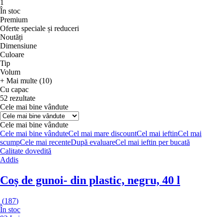
1
În stoc
Premium
Oferte speciale și reduceri
Noutăți
Dimensiune
Culoare
Tip
Volum
+ Mai multe (10)
Cu capac
52 rezultate
Cele mai bine vândute
Cele mai bine vândute
Cele mai bine vândute
Cel mai mare discount
Cel mai ieftin
Cel mai
scump
Cele mai recente
După evaluare
Cel mai ieftin per bucată
Calitate dovedită
Addis
Coș de gunoi
- din plastic, negru, 40 l
(
187
)
În stoc