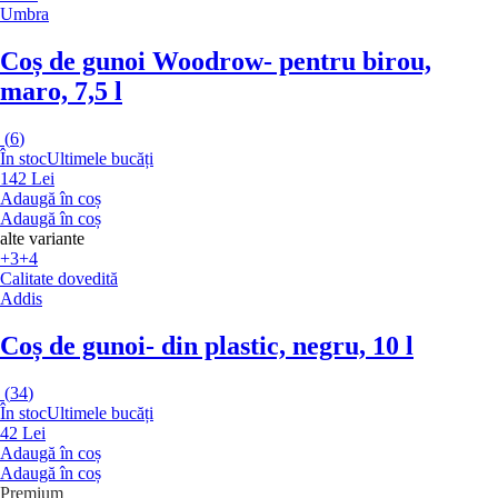
Umbra
Coș de gunoi Woodrow
- pentru birou,
maro, 7,5 l
(
6
)
În stoc
Ultimele bucăți
142 Lei
Adaugă în coș
Adaugă în coș
alte variante
+3
+4
Calitate dovedită
Addis
Coș de gunoi
- din plastic, negru, 10 l
(
34
)
În stoc
Ultimele bucăți
42 Lei
Adaugă în coș
Adaugă în coș
Premium