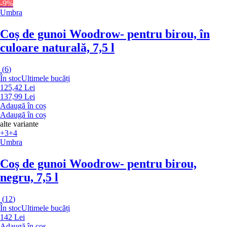
-9%
Umbra
Coș de gunoi Woodrow
- pentru birou, în
culoare naturală, 7,5 l
(
6
)
În stoc
Ultimele bucăți
125,42 Lei
137,99 Lei
Adaugă în coș
Adaugă în coș
alte variante
+3
+4
Umbra
Coș de gunoi Woodrow
- pentru birou,
negru, 7,5 l
(
12
)
În stoc
Ultimele bucăți
142 Lei
Adaugă în coș