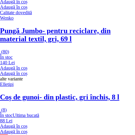
Adaugă în coș
Adaugă în coș
Calitate dovedită
Wenko
Pungă Jumbo
- pentru reciclare, din
material textil, gri, 69 l
(
80
)
În stoc
140 Lei
Adaugă în coș
Adaugă în coș
alte variante
Elletipi
Coș de gunoi
- din plastic, gri închis, 8 l
(
8
)
În stoc
Ultima bucată
88 Lei
Adaugă în coș
Adaugă în coș