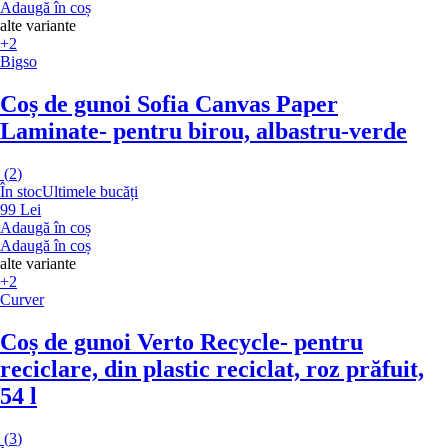
Adaugă în coș
alte variante
+2
Bigso
Coș de gunoi Sofia Canvas Paper
Laminate
- pentru birou, albastru-verde
(
2
)
În stoc
Ultimele bucăți
99 Lei
Adaugă în coș
Adaugă în coș
alte variante
+2
Curver
Coș de gunoi Verto Recycle
- pentru
reciclare, din plastic reciclat, roz prăfuit,
54 l
(
3
)