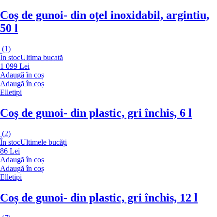
Coș de gunoi
- din oțel inoxidabil, argintiu,
50 l
(
1
)
În stoc
Ultima bucată
1 099 Lei
Adaugă în coș
Adaugă în coș
Elletipi
Coș de gunoi
- din plastic, gri închis, 6 l
(
2
)
În stoc
Ultimele bucăți
86 Lei
Adaugă în coș
Adaugă în coș
Elletipi
Coș de gunoi
- din plastic, gri închis, 12 l