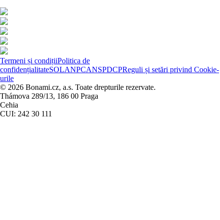
Termeni și condiții
Politica de
confidențialitate
SOL
ANPC
ANSPDCP
Reguli și setări privind Cookie-
urile
© 2026 Bonami.cz, a.s. Toate drepturile rezervate.
Thámova 289/13, 186 00 Praga
Cehia
CUI: 242 30 111