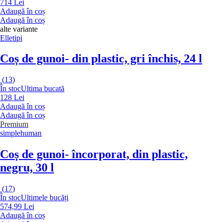
714 Lei
Adaugă în coș
Adaugă în coș
alte variante
Elletipi
Coș de gunoi
- din plastic, gri închis, 24 l
(
13
)
În stoc
Ultima bucată
128 Lei
Adaugă în coș
Adaugă în coș
Premium
simplehuman
Coș de gunoi
- încorporat, din plastic,
negru, 30 l
(
17
)
În stoc
Ultimele bucăți
574,99 Lei
Adaugă în coș