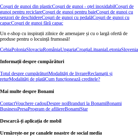
Coșuri de gunoi din plastic
Coșuri de gunoi - oțel inoxidabil
Coșuri de
gunoi pentru reciclare
Coșuri de gunoi pentru baie
Coșuri de gunoi cu
senzori de deschidere
Coșuri de gunoi cu pedală
Coșuri de gunoi cu
capac
Coșuri de gunoi fără capac
Un e-shop cu inspirații zilnice de amenajare și cu o largă ofertă de
produse pentru o locuință frumoasă!
Cehia
Polonia
Slovacia
România
Ungaria
Croația
Lituania
Letonia
Slovenia
Informații despre cumpărături
Totul despre cumpărături
Modalități de livrare
Reclamații și
retur
Modalități de plată
Cum funcționează creditele?
Mai multe despre Bonami
Contact
Vouchere cadou
Despre noi
Branduri la Bonami
Bonami
Business
Presa
Program de afiliere
BonamiStar
Descarcă-ți aplicația de mobil
Urmărește-ne pe canalele noastre de social media