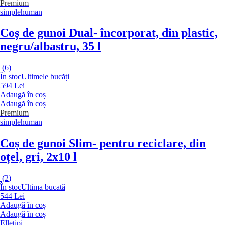
Premium
simplehuman
Coș de gunoi Dual
- încorporat, din plastic,
negru/albastru, 35 l
(
6
)
În stoc
Ultimele bucăți
594 Lei
Adaugă în coș
Adaugă în coș
Premium
simplehuman
Coș de gunoi Slim
- pentru reciclare, din
oțel, gri, 2x10 l
(
2
)
În stoc
Ultima bucată
544 Lei
Adaugă în coș
Adaugă în coș
Elletipi