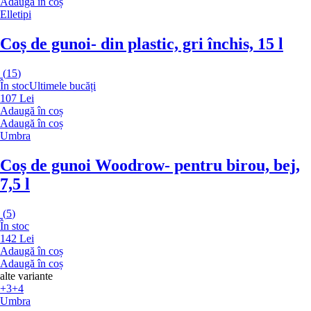
Adaugă în coș
Elletipi
Coș de gunoi
- din plastic, gri închis, 15 l
(
15
)
În stoc
Ultimele bucăți
107 Lei
Adaugă în coș
Adaugă în coș
Umbra
Coș de gunoi Woodrow
- pentru birou, bej,
7,5 l
(
5
)
În stoc
142 Lei
Adaugă în coș
Adaugă în coș
alte variante
+3
+4
Umbra