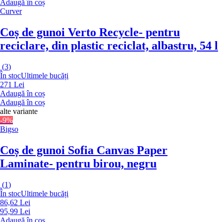
Adaugă în coș
Curver
Coș de gunoi Verto Recycle
- pentru
reciclare, din plastic reciclat, albastru, 54 l
(
3
)
În stoc
Ultimele bucăți
271 Lei
Adaugă în coș
Adaugă în coș
alte variante
-9%
Bigso
Coș de gunoi Sofia Canvas Paper
Laminate
- pentru birou, negru
(
1
)
În stoc
Ultimele bucăți
86,62 Lei
95,99 Lei
Adaugă în coș