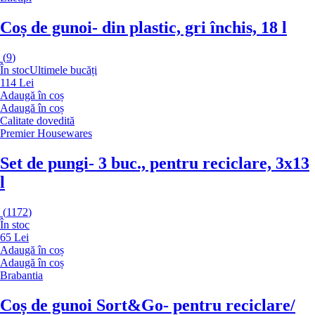
Coș de gunoi
- din plastic, gri închis, 18 l
(
9
)
În stoc
Ultimele bucăți
114 Lei
Adaugă în coș
Adaugă în coș
Calitate dovedită
Premier Housewares
Set de pungi
- 3 buc., pentru reciclare, 3x13
l
(
1172
)
În stoc
65 Lei
Adaugă în coș
Adaugă în coș
Brabantia
Coș de gunoi Sort&Go
- pentru reciclare/