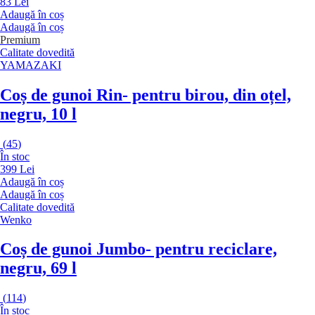
83 Lei
Adaugă în coș
Adaugă în coș
Premium
Calitate dovedită
YAMAZAKI
Coș de gunoi Rin
- pentru birou, din oțel,
negru, 10 l
(
45
)
În stoc
399 Lei
Adaugă în coș
Adaugă în coș
Calitate dovedită
Wenko
Coș de gunoi Jumbo
- pentru reciclare,
negru, 69 l
(
114
)
În stoc