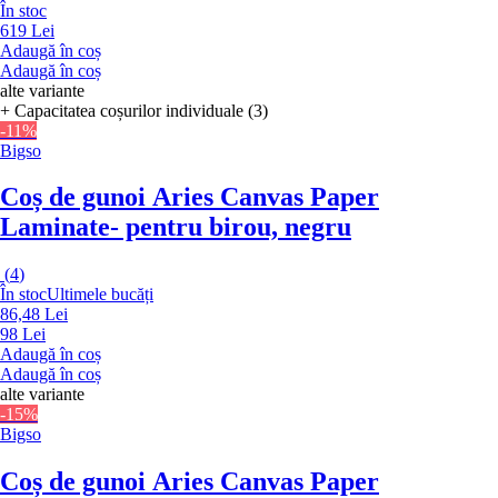
În stoc
619 Lei
Adaugă în coș
Adaugă în coș
alte variante
+ Capacitatea coșurilor individuale (3)
-11%
Bigso
Coș de gunoi Aries Canvas Paper
Laminate
- pentru birou, negru
(
4
)
În stoc
Ultimele bucăți
86,48 Lei
98 Lei
Adaugă în coș
Adaugă în coș
alte variante
-15%
Bigso
Coș de gunoi Aries Canvas Paper