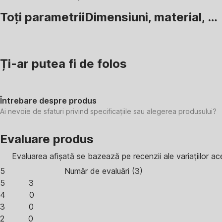
Toți parametrii
Dimensiuni, material, …
Ți-ar putea fi de folos
Întrebare despre produs
Ai nevoie de sfaturi privind specificațiile sau alegerea produsului?
Evaluare produs
Evaluarea afișată se bazează pe recenzii ale variațiilor ac
5
Număr de evaluări
(
3
)
5
3
4
0
3
0
2
0