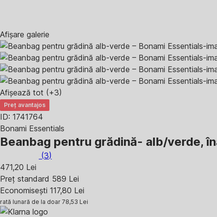
Afișare galerie
Afișează tot
(+3)
Preț avantajos
ID: 1741764
Bonami Essentials
Beanbag pentru grădină
- alb/verde, î
(
3
)
471,20 Lei
Preț standard 589 Lei
Economisești 117,80 Lei
rată lunară de la doar
78,53 Lei