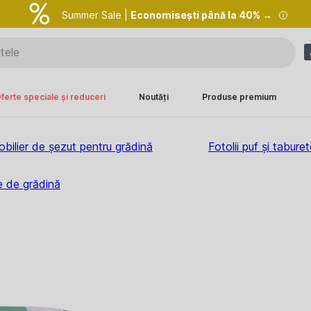
Summer Sale |
Economisești până la 40% →
ferte speciale și reduceri
Noutăți
Produse premium
bilier de șezut pentru grădină
Fotolii puf și tabure
te de grădină