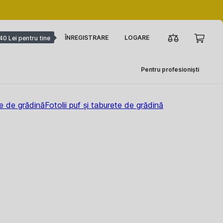
ÎNREGISTRARE
LOGARE
40 Lei pentru tine
Pentru profesioniști
te de grădină
Fotolii puf și taburete de grădină