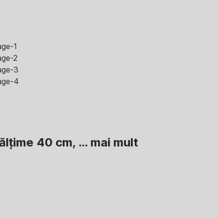
nălțime 40 cm
, …
mai mult