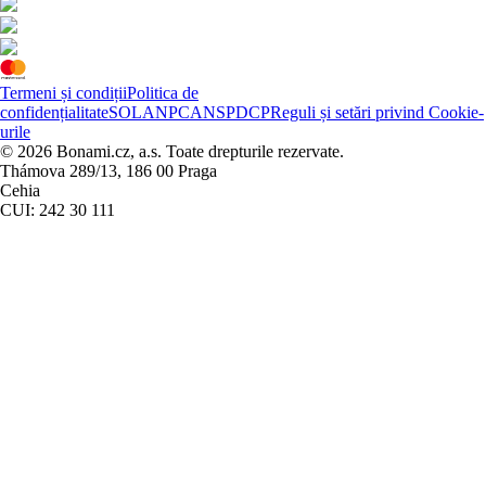
Termeni și condiții
Politica de
confidențialitate
SOL
ANPC
ANSPDCP
Reguli și setări privind Cookie-
urile
© 2026 Bonami.cz, a.s. Toate drepturile rezervate.
Thámova 289/13, 186 00 Praga
Cehia
CUI: 242 30 111