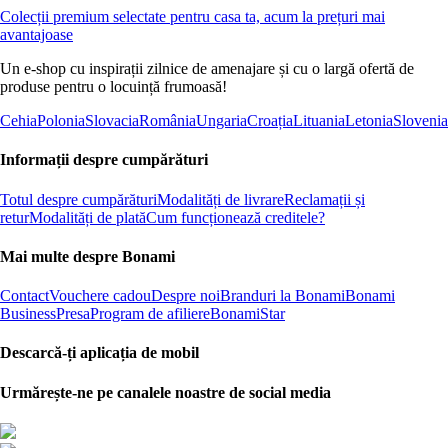
Colecții premium selectate pentru casa ta, acum la prețuri mai
avantajoase
Un e-shop cu inspirații zilnice de amenajare și cu o largă ofertă de
produse pentru o locuință frumoasă!
Cehia
Polonia
Slovacia
România
Ungaria
Croația
Lituania
Letonia
Slovenia
Informații despre cumpărături
Totul despre cumpărături
Modalități de livrare
Reclamații și
retur
Modalități de plată
Cum funcționează creditele?
Mai multe despre Bonami
Contact
Vouchere cadou
Despre noi
Branduri la Bonami
Bonami
Business
Presa
Program de afiliere
BonamiStar
Descarcă-ți aplicația de mobil
Urmărește-ne pe canalele noastre de social media