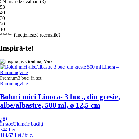
5
Număr de evaluări
(
3
)
5
3
4
0
3
0
2
0
1
0
***** funcționează recenziile?
Inspiră-te!
Premium
3 buc. în set
Bloomingville
Boluri mici Linora
- 3 buc., din gresie,
albe/albastre, 500 ml, ø 12,5 cm
(
8
)
În stoc
Ultimele bucăți
344 Lei
114,67 Lei / buc.