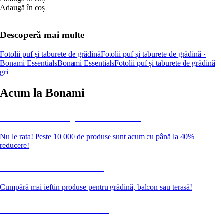
Adaugă în coș
Descoperă mai multe
Fotolii puf și taburete de grădină
Fotolii puf și taburete de grădină ·
Bonami Essentials
Bonami Essentials
Fotolii puf și taburete de grădină
gri
Acum la Bonami
Summer Sale până la -40 %
Nu le rata! Peste 10 000 de produse sunt acum cu până la 40%
reducere!
Grădină la reducere
Cumpără mai ieftin produse pentru grădină, balcon sau terasă!
Premium la reducere