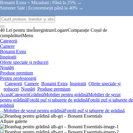
Bonami Extra × Micadoni |
Până la 25% →
Summer Sale |
Economisești până la 40% →
40 Lei pentru tine
Înregistrare
Logare
Comparație
Coșul de
cumpărături
Menu
Categorii
Camere
Bonami Extra
Inspiratii
Oferte speciale și reduceri
Noutăți
Produse premium
Pentru profesioniști
Categorii
Camere
Bonami Extra
Inspiratii
Oferte speciale și
reduceri
Noutăți
Produse premium
Acasă
Categorii
Grădină
Mobilier pentru grădină
Mobilier de șezut
pentru grădină
Fotolii puf și taburete de grădină
Fotolii puf și taburete de
grădină
...
Mobilier de șezut pentru grădină
Fotolii puf și taburete de grădină
Afișare galerie