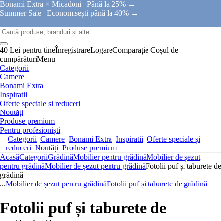
Bonami Extra × Micadoni |
Până la 25% →
Summer Sale |
Economisești până la 40% →
40 Lei pentru tine
Înregistrare
Logare
Comparație
Coșul de
cumpărături
Menu
Categorii
Camere
Bonami Extra
Inspiratii
Oferte speciale și reduceri
Noutăți
Produse premium
Pentru profesioniști
Categorii
Camere
Bonami Extra
Inspiratii
Oferte speciale și
reduceri
Noutăți
Produse premium
Acasă
Categorii
Grădină
Mobilier pentru grădină
Mobilier de șezut
pentru grădină
Mobilier de șezut pentru grădină
Fotolii puf și taburete de
grădină
...
Mobilier de șezut pentru grădină
Fotolii puf și taburete de grădină
Fotolii puf și taburete de