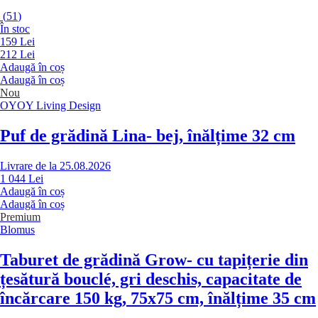
(
51
)
În stoc
159 Lei
212 Lei
Adaugă în coș
Adaugă în coș
Nou
OYOY Living Design
Puf de grădină Lina
- bej, înălțime 32 cm
Livrare de la 25.08.2026
1 044 Lei
Adaugă în coș
Adaugă în coș
Premium
Blomus
Taburet de grădină Grow
- cu tapițerie din
țesătură bouclé, gri deschis, capacitate de
încărcare 150 kg, 75x75 cm, înălțime 35 cm