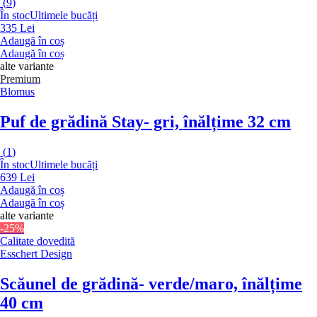
(
9
)
În stoc
Ultimele bucăți
335 Lei
Adaugă în coș
Adaugă în coș
alte variante
Premium
Blomus
Puf de grădină Stay
- gri, înălțime 32 cm
(
1
)
În stoc
Ultimele bucăți
639 Lei
Adaugă în coș
Adaugă în coș
alte variante
-25%
Calitate dovedită
Esschert Design
Scăunel de grădină
- verde/maro, înălțime
40 cm