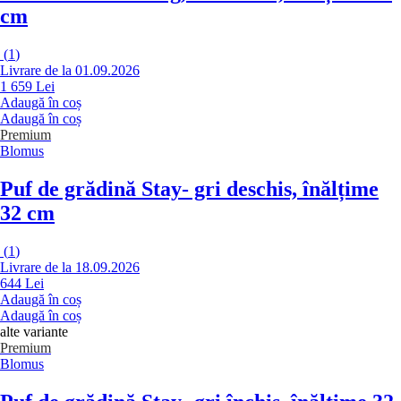
cm
(
1
)
Livrare de la 01.09.2026
1 659 Lei
Adaugă în coș
Adaugă în coș
Premium
Blomus
Puf de grădină Stay
- gri deschis, înălțime
32 cm
(
1
)
Livrare de la 18.09.2026
644 Lei
Adaugă în coș
Adaugă în coș
alte variante
Premium
Blomus