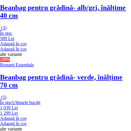
Beanbag pentru grădină
- alb/gri, înălțime
40 cm
(
3
)
În stoc
589 Lei
Adaugă în coș
Adaugă în coș
alte variante
-20%
Bonami Essentials
Beanbag pentru grădină
- verde, înălțime
70 cm
(
5
)
În stoc
Ultimele bucăți
1 039 Lei
1 299 Lei
Adaugă în coș
Adaugă în coș
alte variante