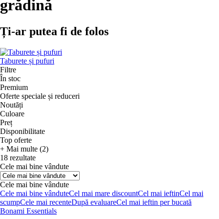
grădină
Ți-ar putea fi de folos
Taburete și pufuri
Filtre
În stoc
Premium
Oferte speciale și reduceri
Noutăți
Culoare
Preț
Disponibilitate
Top oferte
+ Mai multe (2)
18 rezultate
Cele mai bine vândute
Cele mai bine vândute
Cele mai bine vândute
Cel mai mare discount
Cel mai ieftin
Cel mai
scump
Cele mai recente
După evaluare
Cel mai ieftin per bucată
Bonami Essentials