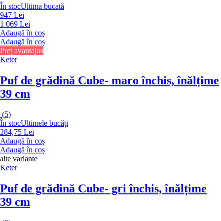
În stoc
Ultima bucată
947 Lei
1 069 Lei
Adaugă în coș
Adaugă în coș
Preț avantajos
Keter
Puf de grădină Cube
- maro închis, înălțime
39 cm
(
5
)
În stoc
Ultimele bucăți
284,75 Lei
Adaugă în coș
Adaugă în coș
alte variante
Keter
Puf de grădină Cube
- gri închis, înălțime
39 cm