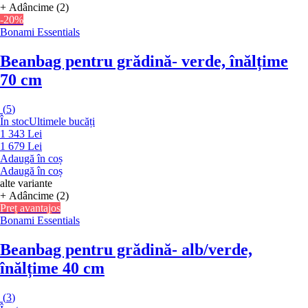
+ Adâncime (2)
-20%
Bonami Essentials
Beanbag pentru grădină
- verde, înălțime
70 cm
(
5
)
În stoc
Ultimele bucăți
1 343 Lei
1 679 Lei
Adaugă în coș
Adaugă în coș
alte variante
+ Adâncime (2)
Preț avantajos
Bonami Essentials
Beanbag pentru grădină
- alb/verde,
înălțime 40 cm
(
3
)