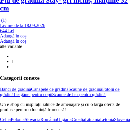
Puf de grădină Stay
- gri închis, înălțime 32
cm
(
1
)
Livrare de la 18.09.2026
644 Lei
Adaugă în coș
Adaugă în coș
alte variante
1
Categorii conexe
Bănci de grădină
Canapele de grădină
Scaune de grădină
Fotolii de
grădină
Leagăne pentru copii
Scaune de bar pentru grădină
Un e-shop cu inspirații zilnice de amenajare și cu o largă ofertă de
produse pentru o locuință frumoasă!
Cehia
Polonia
Slovacia
România
Ungaria
Croația
Lituania
Letonia
Slovenia