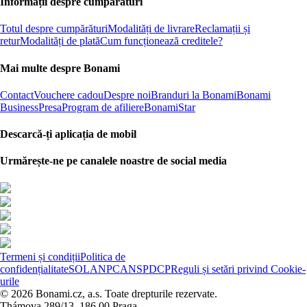
Informații despre cumpărături
Totul despre cumpărături
Modalități de livrare
Reclamații și
retur
Modalități de plată
Cum funcționează creditele?
Mai multe despre Bonami
Contact
Vouchere cadou
Despre noi
Branduri la Bonami
Bonami
Business
Presa
Program de afiliere
BonamiStar
Descarcă-ți aplicația de mobil
Urmărește-ne pe canalele noastre de social media
Termeni și condiții
Politica de
confidențialitate
SOL
ANPC
ANSPDCP
Reguli și setări privind Cookie-
urile
© 2026 Bonami.cz, a.s. Toate drepturile rezervate.
Thámova 289/13, 186 00 Praga