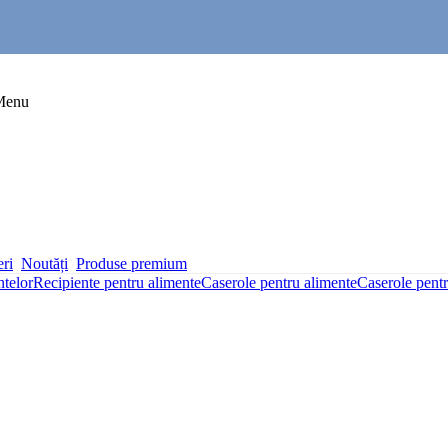
Menu
eri
Noutăți
Produse premium
ntelor
Recipiente pentru alimente
Caserole pentru alimente
Caserole pentr