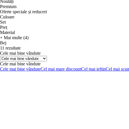
Noutăți
Premium
Oferte speciale și reduceri
Culoare
Set
Preț
Material
+ Mai multe (4)
Bej
11 rezultate
Cele mai bine vândute
Cele mai bine vândute
Cele mai bine vândute
Cel mai mare discount
Cel mai ieftin
Cel mai scu