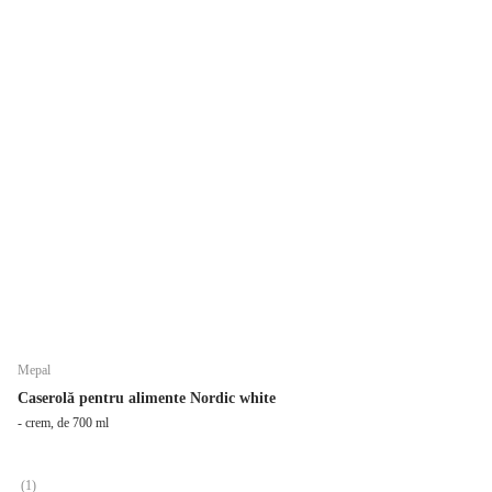
Mepal
Caserolă pentru alimente Nordic white
- crem, de 700 ml
(
1
)