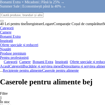
Bonami Extra × Micadoni |
Până la 25% →
Summer Sale |
Economisești până la 40% →
40 Lei pentru tine
Înregistrare
Logare
Comparație
Coșul de cumpărături
Categorii
Camere
Bonami Extra
Inspiratii
Oferte speciale și reduceri
Noutăți
Produse premium
Pentru profesioniști
Categorii
Camere
Bonami Extra
Inspiratii
Oferte speciale și reduc
Acasă
Categorii
Bucătărie și servirea mesei
Depozitarea și servirea alime
...
Recipiente pentru alimente
Caserole pentru alimente
Caserole pentru alimente bej
Filtre
1
În stoc