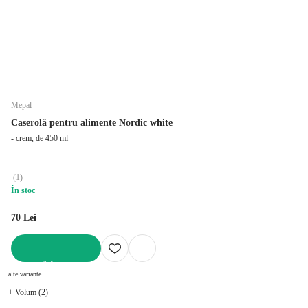
Mepal
Caserolă pentru alimente Nordic white
- crem, de 450 ml
(
1
)
În stoc
70 Lei
ADAUGĂ ÎN COȘ
alte variante
+ Volum (2)