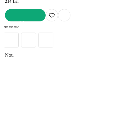
214 Lei
ADAUGĂ ÎN COȘ
alte variante
Nou