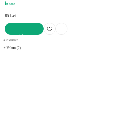
În stoc
85 Lei
ADAUGĂ ÎN COȘ
alte variante
+ Volum (2)