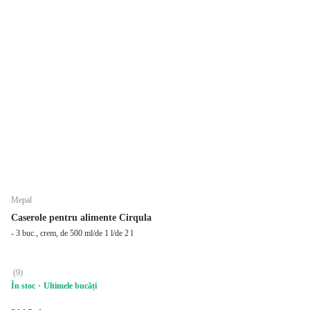
Mepal
Caserole pentru alimente Cirqula
- 3 buc., crem, de 500 ml/de 1 l/de 2 l
(
9
)
În stoc
Ultimele bucăți