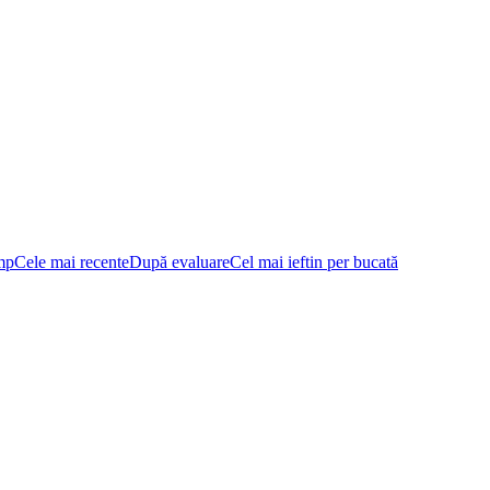
mp
Cele mai recente
După evaluare
Cel mai ieftin per bucată