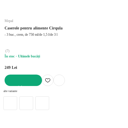
Mepal
Caserole pentru alimente Cirqula
- 3 buc., crem, de 750 ml/de 1,5 l/de 3 l
(
7
)
În stoc
Ultimele bucăți
249 Lei
ADAUGĂ ÎN COȘ
alte variante