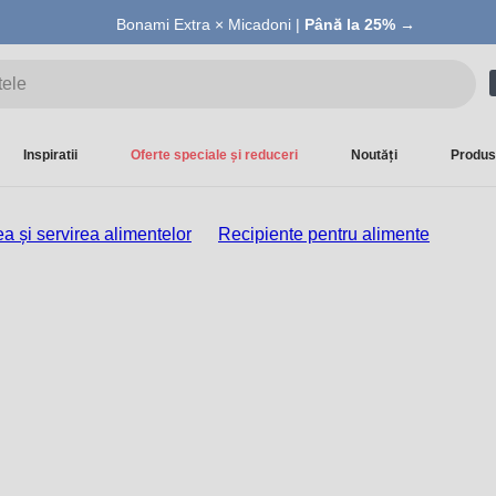
Summer Sale |
Bonami Extra × Micadoni |
Economisești până la 40% →
Până la 25% →
Inspiratii
Oferte speciale și reduceri
Noutăți
Produs
a și servirea alimentelor
Recipiente pentru alimente