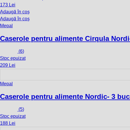
173 Lei
Adaugă în coș
Adaugă în coș
Mepal
Caserole pentru alimente Cirqula Nordi
(
6
)
Stoc epuizat
209 Lei
Mepal
Caserole pentru alimente Nordic
- 3 buc
(
5
)
Stoc epuizat
188 Lei