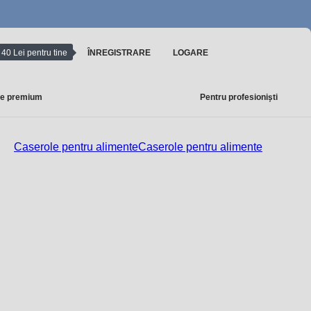
40 Lei pentru tine
ÎNREGISTRARE
LOGARE
e premium
Pentru profesioniști
Caserole pentru alimente
Caserole pentru alimente