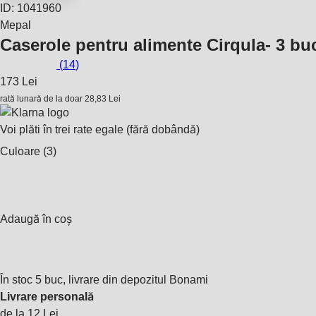
ID: 1041960
Mepal
Caserole pentru alimente Cirqula
- 3 bu
(
14
)
173 Lei
rată lunară de la doar
28,83 Lei
Voi plăti în trei rate egale (fără dobândă)
Culoare (3)
Adaugă în coș
În stoc 5 buc, livrare din depozitul Bonami
Livrare personală
de la 12 Lei