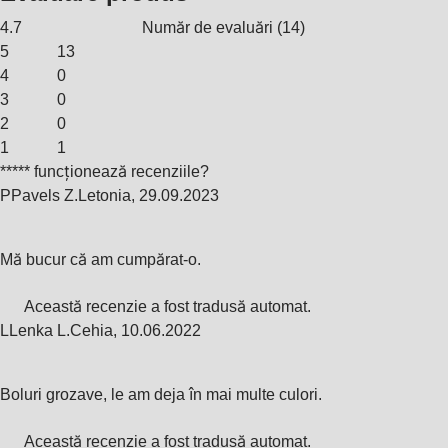
4.7
Număr de evaluări
(
14
)
5
13
4
0
3
0
2
0
1
1
***** funcționează recenziile?
P
Pavels Z.
Letonia
,
29.09.2023
Mă bucur că am cumpărat-o.
Această recenzie a fost tradusă automat.
L
Lenka L.
Cehia
,
10.06.2022
Boluri grozave, le am deja în mai multe culori.
Această recenzie a fost tradusă automat.