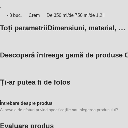
.
- 3 buc.
Crem
De 350 ml/de 750 ml/de 1,2 l
Toți parametrii
Dimensiuni, material, …
Descoperă întreaga gamă de produse C
Ți-ar putea fi de folos
Întrebare despre produs
Ai nevoie de sfaturi privind specificațiile sau alegerea produsului?
Evaluare produs