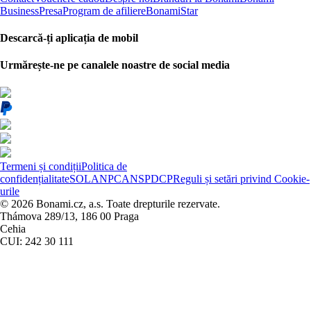
Business
Presa
Program de afiliere
BonamiStar
Descarcă-ți aplicația de mobil
Urmărește-ne pe canalele noastre de social media
Termeni și condiții
Politica de
confidențialitate
SOL
ANPC
ANSPDCP
Reguli și setări privind Cookie-
urile
© 2026 Bonami.cz, a.s. Toate drepturile rezervate.
Thámova 289/13, 186 00 Praga
Cehia
CUI: 242 30 111