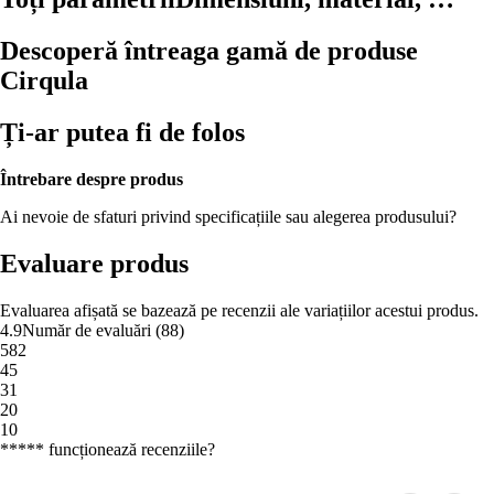
Descoperă întreaga gamă de produse
Cirqula
Ți-ar putea fi de folos
Întrebare despre produs
Ai nevoie de sfaturi privind specificațiile sau alegerea produsului?
Evaluare produs
Evaluarea afișată se bazează pe recenzii ale variațiilor acestui produs.
4.9
Număr de evaluări
(
88
)
5
82
4
5
3
1
2
0
1
0
***** funcționează recenziile?