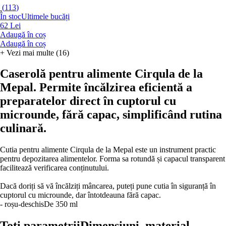
(
113
)
În stoc
Ultimele bucăți
62 Lei
Adaugă în coș
Adaugă în coș
+
Vezi mai multe (16)
Caserolă pentru alimente Cirqula de la
Mepal. Permite încălzirea eficientă a
preparatelor direct în cuptorul cu
microunde, fără capac, simplificând rutina
culinară.
Cutia pentru alimente Cirqula de la Mepal este un instrument practic
pentru depozitarea alimentelor. Forma sa rotundă și capacul transparent
facilitează verificarea conținutului.
Dacă doriți să vă încălziți mâncarea, puteți pune cutia în siguranță în
cuptorul cu microunde, dar întotdeauna fără capac.
- roșu-deschis
De 350 ml
Toți parametrii
Dimensiuni, material, …