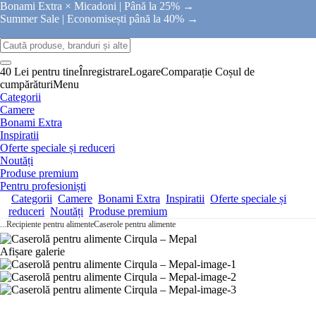
Bonami Extra × Micadoni |
Până la 25% →
Summer Sale |
Economisești până la 40% →
40 Lei pentru tine
Înregistrare
Logare
Comparație
Coșul de
cumpărături
Menu
Categorii
Camere
Bonami Extra
Inspiratii
Oferte speciale și reduceri
Noutăți
Produse premium
Pentru profesioniști
Categorii
Camere
Bonami Extra
Inspiratii
Oferte speciale și
reduceri
Noutăți
Produse premium
...
Recipiente pentru alimente
Caserole pentru alimente
Afișare galerie