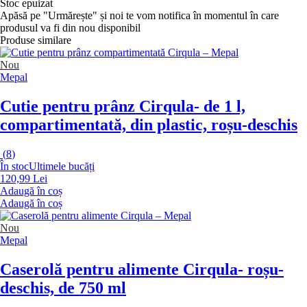
Stoc epuizat
Apăsă pe "Urmărește" și noi te vom notifica în momentul în care
produsul va fi din nou disponibil
Produse similare
Nou
Mepal
Cutie pentru prânz Cirqula
- de 1 l,
compartimentată, din plastic, roșu-deschis
(
8
)
În stoc
Ultimele bucăți
120,99 Lei
Adaugă în coș
Adaugă în coș
Nou
Mepal
Caserolă pentru alimente Cirqula
- roșu-
deschis, de 750 ml