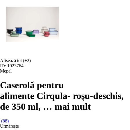
Afișează tot
(+2)
ID: 1923764
Mepal
Caserolă pentru
alimente Cirqula
- roșu-deschis,
de 350 ml
, …
mai mult
(
88
)
Urmărește