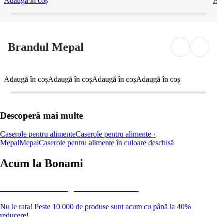
Adaugă în coș
A
Brandul Mepal
Adaugă în coș
Adaugă în coș
Adaugă în coș
Adaugă în coș
Descoperă mai multe
Caserole pentru alimente
Caserole pentru alimente ·
Mepal
Mepal
Caserole pentru alimente în culoare deschisă
Acum la Bonami
Summer Sale până la -40 %
Nu le rata! Peste 10 000 de produse sunt acum cu până la 40%
reducere!