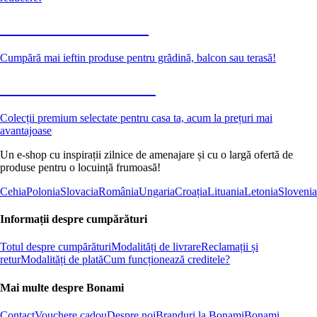
Grădină la reducere
Cumpără mai ieftin produse pentru grădină, balcon sau terasă!
Premium la reducere
Colecții premium selectate pentru casa ta, acum la prețuri mai
avantajoase
Un e-shop cu inspirații zilnice de amenajare și cu o largă ofertă de
produse pentru o locuință frumoasă!
Cehia
Polonia
Slovacia
România
Ungaria
Croația
Lituania
Letonia
Slovenia
Informații despre cumpărături
Totul despre cumpărături
Modalități de livrare
Reclamații și
retur
Modalități de plată
Cum funcționează creditele?
Mai multe despre Bonami
Contact
Vouchere cadou
Despre noi
Branduri la Bonami
Bonami