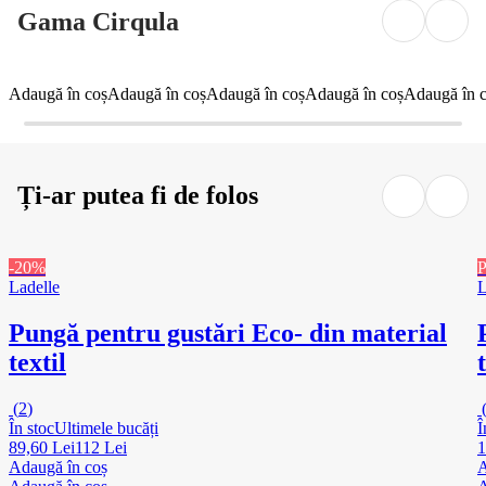
Gama Cirqula
Adaugă în coș
Adaugă în coș
Adaugă în coș
Adaugă în coș
Adaugă în 
Ți-ar putea fi de folos
-20%
P
Ladelle
L
Pungă pentru gustări Eco
- din material
textil
(
2
)
În stoc
Ultimele bucăți
Î
89,60 Lei
112 Lei
1
Adaugă în coș
A