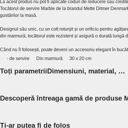
La acest produs nu pot fi aplicate coduri de reducere sau credit
Tocătorul de servire Marble de la brandul Mette Ditmer Denmark e
gustărilor la masă.
Designul său unic, cu un colț rotunjit și un orificiu pentru agăța
din marmură, tocătorul este rezistent și asigură o durată lungă d
Când nu îl folosești, poate deveni un accesoriu elegant în bucăt
- de servire
Din marmură
30 x 20 cm
Toți parametrii
Dimensiuni, material, …
Descoperă întreaga gamă de produse
Ți-ar putea fi de folos