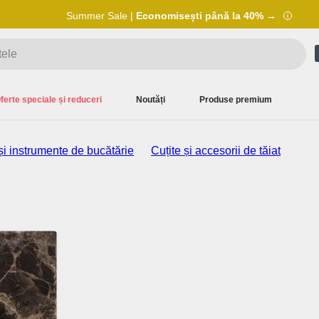
Summer Sale |
Economisești până la 40% →
ferte speciale și reduceri
Noutăți
Produse premium
și instrumente de bucătărie
Cuțite și accesorii de tăiat