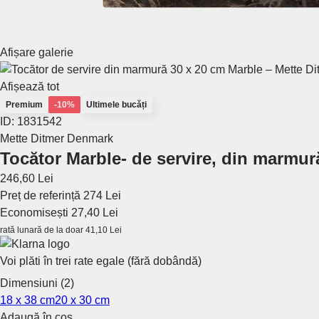
Afișare galerie
Afișează tot
Premium
-10%
Ultimele bucăți
ID: 1831542
Mette Ditmer Denmark
Tocător Marble
- de servire, din marmur
246,60 Lei
Preț de referință
274 Lei
Economisești 27,40 Lei
rată lunară de la doar
41,10 Lei
Voi plăti în trei rate egale (fără dobândă)
Dimensiuni (2)
18 x 38 cm
20 x 30 cm
Adaugă în coș