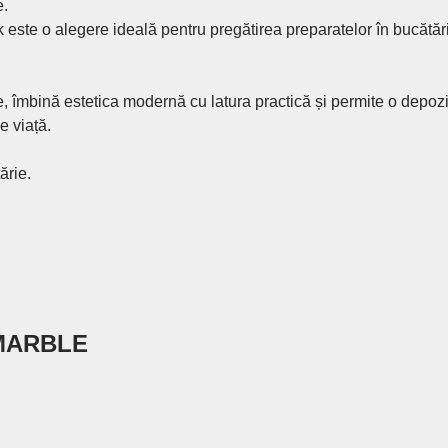
e.
ste o alegere ideală pentru pregătirea preparatelor în bucătărie
re, îmbină estetica modernă cu latura practică și permite o depozi
e viață.
ărie.
 MARBLE