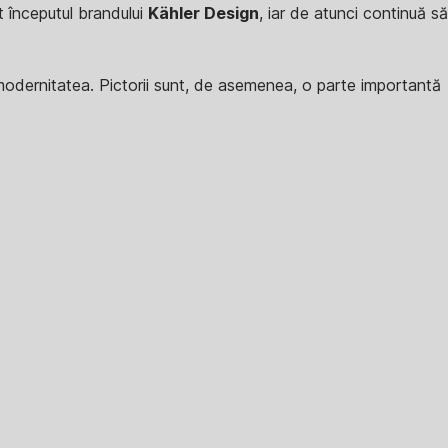
t începutul brandului
Kähler Design
, iar de atunci continuă să
u modernitatea. Pictorii sunt, de asemenea, o parte importantă