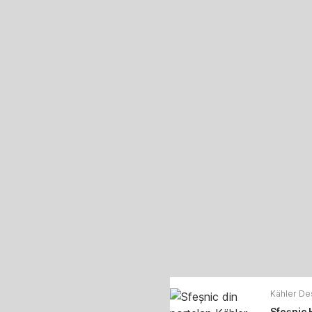
Kähler De
Sfeșnic