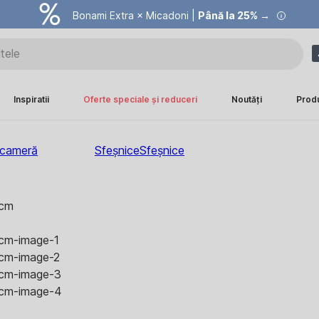
Summer Sale |
Bonami Extra × Micadoni |
Economisești până la 40% →
Până la 25% →
Inspiratii
Oferte speciale și reduceri
Noutăți
Prod
 cameră
Sfeșnice
Sfeșnice