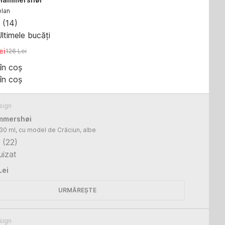
elan
(
14
)
ltimele bucăți
ei
126 Lei
în coș
în coș
sign
mmershøi
- 2 buc., 330 ml, cu model de Crăciun, albe
(
22
)
uizat
Lei
URMĂREȘTE
sign