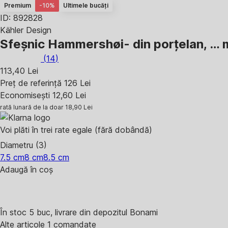
Premium
-10%
Ultimele bucăți
ID: 892828
Kähler Design
Sfeșnic Hammershøi
- din porțelan
, …
(
14
)
113,40 Lei
Preț de referință
126 Lei
Economisești 12,60 Lei
rată lunară de la doar
18,90 Lei
Voi plăti în trei rate egale (fără dobândă)
Diametru (3)
7.5 cm
8 cm
8.5 cm
Adaugă în coș
În stoc 5 buc, livrare din depozitul Bonami
Alte articole 1 comandate