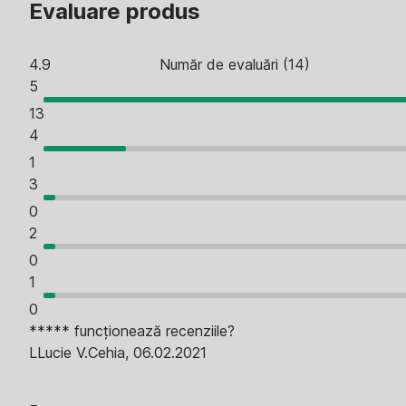
Evaluare produs
4.9
Număr de evaluări
(
14
)
5
13
4
1
3
0
2
0
1
0
***** funcționează recenziile?
L
Lucie V.
Cehia
,
06.02.2021