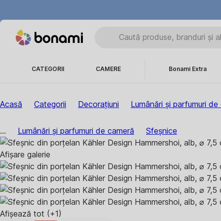
CATEGORII
CAMERE
Bonami Extra
Acasă
Categorii
Decorațiuni
Lumânări și parfumuri de
...
Lumânări și parfumuri de cameră
Sfeșnice
Afișare galerie
Afișează tot
(+1)