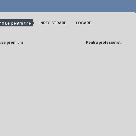
ÎNREGISTRARE
LOGARE
40 Lei pentru tine
use premium
Pentru profesioniști