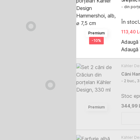
- din porț
În stoc
U
113,40 L
Premium
-10%
Adaugă 
Adaugă 
Kähler De
Căni Ha
Stoc ep
344,99 
Premium
Kähler De