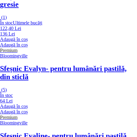
gresie
(
1
)
În stoc
Ultimele bucăți
122,40 Lei
136 Lei
Adaugă în coș
Adaugă în coș
Premium
Bloomingville
Sfeșnic Evalyn
- pentru lumânări pastilă,
din sticlă
(
5
)
În stoc
64 Lei
Adaugă în coș
Adaugă în coș
Premium
Bloomingville
Sfeșnic Evaline
- pentru lumânări pastilă,