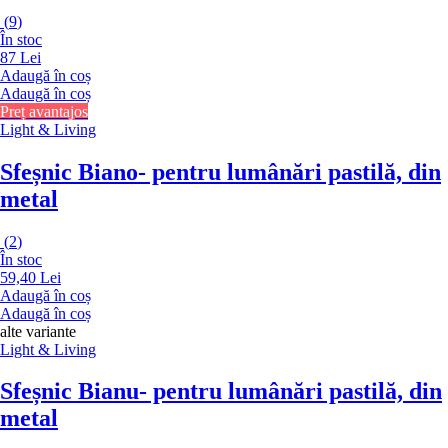
(
9
)
În stoc
87 Lei
Adaugă în coș
Adaugă în coș
Preț avantajos
Light & Living
Sfeșnic Biano
- pentru lumânări pastilă, din
metal
(
2
)
În stoc
59,40 Lei
Adaugă în coș
Adaugă în coș
alte variante
Light & Living
Sfeșnic Bianu
- pentru lumânări pastilă, din
metal