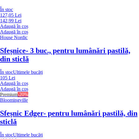
În stoc
127,05 Lei
142,99 Lei
Adaugă în coș
Adaugă în coș
House Nordic
Sfeșnice
- 3 buc., pentru lumânări pastilă,
din sticlă
În stoc
Ultimele bucăți
105 Lei
Adaugă în coș
Adaugă în coș
Premium
-20%
Bloomingville
Sfeșnic Edger
- pentru lumânări pastilă, din
sticlă
În stoc
Ultimele bucăți