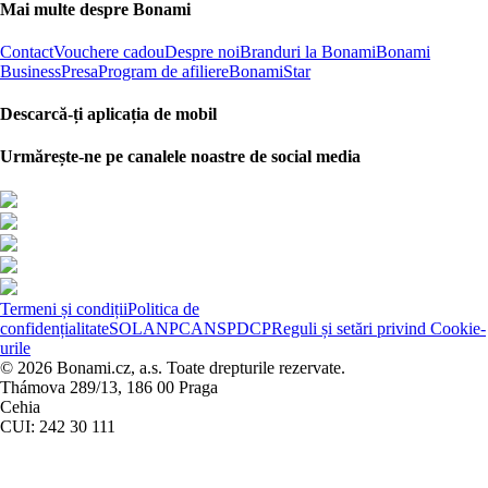
Mai multe despre Bonami
Contact
Vouchere cadou
Despre noi
Branduri la Bonami
Bonami
Business
Presa
Program de afiliere
BonamiStar
Descarcă-ți aplicația de mobil
Urmărește-ne pe canalele noastre de social media
Termeni și condiții
Politica de
confidențialitate
SOL
ANPC
ANSPDCP
Reguli și setări privind Cookie-
urile
© 2026 Bonami.cz, a.s. Toate drepturile rezervate.
Thámova 289/13, 186 00 Praga
Cehia
CUI: 242 30 111