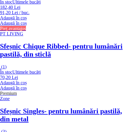
În stoc
Ultimele bucăți
182,40 Lei
91,20 Lei / buc.
Adaugă în coș
Adaugă în coș
Preț avantajos
PT LIVING
Sfeșnic Chique Ribbed
- pentru lumânări
pastilă, din sticlă
(
1
)
În stoc
Ultimele bucăți
70,20 Lei
Adaugă în coș
Adaugă în coș
Premium
Zone
Sfeșnic Singles
- pentru lumânări pastilă,
din metal
(
3
)