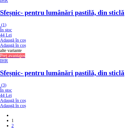
IHR
Sfeșnic
- pentru lumânări pastilă, din sticlă
(
1
)
În stoc
44 Lei
Adaugă în coș
Adaugă în coș
alte variante
Preț avantajos
IHR
Sfeșnic
- pentru lumânări pastilă, din sticlă
(
3
)
În stoc
44 Lei
Adaugă în coș
Adaugă în coș
1
2