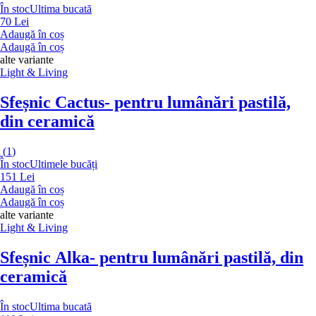
În stoc
Ultima bucată
70 Lei
Adaugă în coș
Adaugă în coș
alte variante
Light & Living
Sfeșnic Cactus
- pentru lumânări pastilă,
din ceramică
(
1
)
În stoc
Ultimele bucăți
151 Lei
Adaugă în coș
Adaugă în coș
alte variante
Light & Living
Sfeșnic Alka
- pentru lumânări pastilă, din
ceramică
În stoc
Ultima bucată