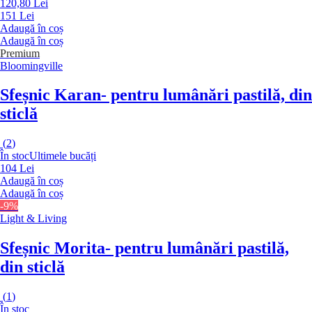
120,80 Lei
151 Lei
Adaugă în coș
Adaugă în coș
Premium
Bloomingville
Sfeșnic Karan
- pentru lumânări pastilă, din
sticlă
(
2
)
În stoc
Ultimele bucăți
104 Lei
Adaugă în coș
Adaugă în coș
-9%
Light & Living
Sfeșnic Morita
- pentru lumânări pastilă,
din sticlă
(
1
)
În stoc