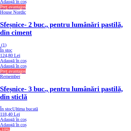
Adaugă în coș
Preț avantajos
House Nordic
Sfeșnice
- 2 buc., pentru lumânări pastilă,
din ciment
(
1
)
În stoc
124,80 Lei
Adaugă în coș
Adaugă în coș
Preț avantajos
Remember
Sfeșnice
- 3 buc., pentru lumânări pastilă,
din sticlă
În stoc
Ultima bucată
118,40 Lei
Adaugă în coș
Adaugă în coș
-10%