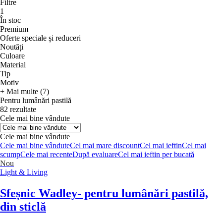
Filtre
1
În stoc
Premium
Oferte speciale și reduceri
Noutăți
Culoare
Material
Tip
Motiv
+ Mai multe (7)
Pentru lumânări pastilă
82 rezultate
Cele mai bine vândute
Cele mai bine vândute
Cele mai bine vândute
Cel mai mare discount
Cel mai ieftin
Cel mai
scump
Cele mai recente
După evaluare
Cel mai ieftin per bucată
Nou
Light & Living
Sfeșnic Wadley
- pentru lumânări pastilă,
din sticlă