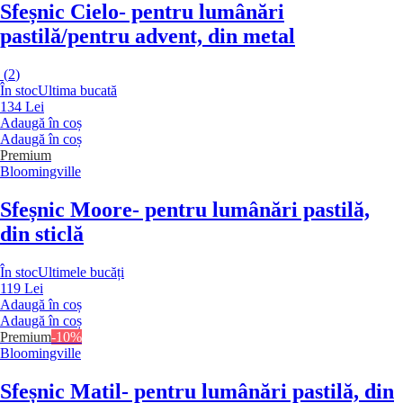
Sfeșnic Cielo
- pentru lumânări
pastilă/pentru advent, din metal
(
2
)
În stoc
Ultima bucată
134 Lei
Adaugă în coș
Adaugă în coș
Premium
Bloomingville
Sfeșnic Moore
- pentru lumânări pastilă,
din sticlă
În stoc
Ultimele bucăți
119 Lei
Adaugă în coș
Adaugă în coș
Premium
-10%
Bloomingville
Sfeșnic Matil
- pentru lumânări pastilă, din