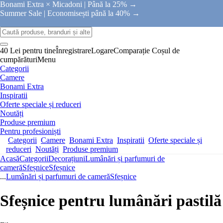
Bonami Extra × Micadoni |
Până la 25% →
Summer Sale |
Economisești până la 40% →
40 Lei pentru tine
Înregistrare
Logare
Comparație
Coșul de
cumpărături
Menu
Categorii
Camere
Bonami Extra
Inspiratii
Oferte speciale și reduceri
Noutăți
Produse premium
Pentru profesioniști
Categorii
Camere
Bonami Extra
Inspiratii
Oferte speciale și
reduceri
Noutăți
Produse premium
Acasă
Categorii
Decorațiuni
Lumânări și parfumuri de
cameră
Sfeșnice
Sfeșnice
...
Lumânări și parfumuri de cameră
Sfeșnice
Sfeșnice pentru lumânări pastilă