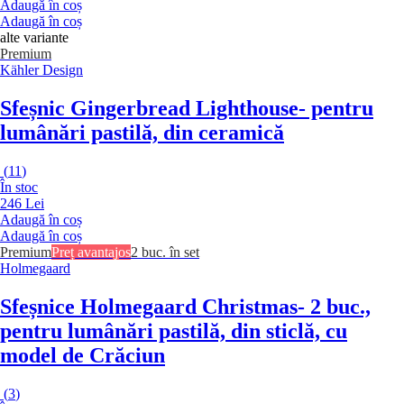
Adaugă în coș
Adaugă în coș
alte variante
Premium
Kähler Design
Sfeșnic Gingerbread Lighthouse
- pentru
lumânări pastilă, din ceramică
(
11
)
În stoc
246 Lei
Adaugă în coș
Adaugă în coș
Premium
Preț avantajos
2 buc. în set
Holmegaard
Sfeșnice Holmegaard Christmas
- 2 buc.,
pentru lumânări pastilă, din sticlă, cu
model de Crăciun
(
3
)