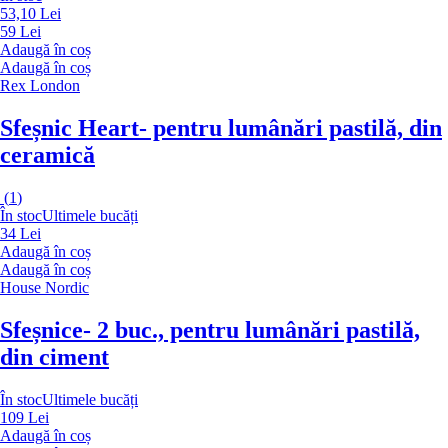
53,10 Lei
59 Lei
Adaugă în coș
Adaugă în coș
Rex London
Sfeșnic Heart
- pentru lumânări pastilă, din
ceramică
(
1
)
În stoc
Ultimele bucăți
34 Lei
Adaugă în coș
Adaugă în coș
House Nordic
Sfeșnice
- 2 buc., pentru lumânări pastilă,
din ciment
În stoc
Ultimele bucăți
109 Lei
Adaugă în coș