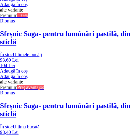
Adaugă în coș
alte variante
Premium
-10%
Blomus
Sfeșnic Saga
- pentru lumânări pastilă, din
sticlă
În stoc
Ultimele bucăți
93,60 Lei
104 Lei
Adaugă în coș
Adaugă în coș
alte variante
Premium
Preț avantajos
Blomus
Sfeșnic Saga
- pentru lumânări pastilă, din
sticlă
În stoc
Ultima bucată
98,40 Lei