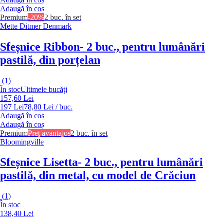
Adaugă în coș
Premium
-20%
2 buc. în set
Mette Ditmer Denmark
Sfeșnice Ribbon
- 2 buc., pentru lumânări
pastilă, din porțelan
(
1
)
În stoc
Ultimele bucăți
157,60 Lei
197 Lei
78,80 Lei / buc.
Adaugă în coș
Adaugă în coș
Premium
Preț avantajos
2 buc. în set
Bloomingville
Sfeșnice Lisetta
- 2 buc., pentru lumânări
pastilă, din metal, cu model de Crăciun
(
1
)
În stoc
138,40 Lei