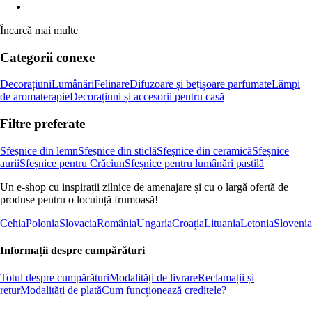
Încarcă mai multe
Categorii conexe
Decorațiuni
Lumânări
Felinare
Difuzoare și bețișoare parfumate
Lămpi
de aromaterapie
Decorațiuni și accesorii pentru casă
Filtre preferate
Sfeșnice din lemn
Sfeșnice din sticlă
Sfeșnice din ceramică
Sfeșnice
aurii
Sfeșnice pentru Crăciun
Sfeșnice pentru lumânări pastilă
Un e-shop cu inspirații zilnice de amenajare și cu o largă ofertă de
produse pentru o locuință frumoasă!
Cehia
Polonia
Slovacia
România
Ungaria
Croația
Lituania
Letonia
Slovenia
Informații despre cumpărături
Totul despre cumpărături
Modalități de livrare
Reclamații și
retur
Modalități de plată
Cum funcționează creditele?