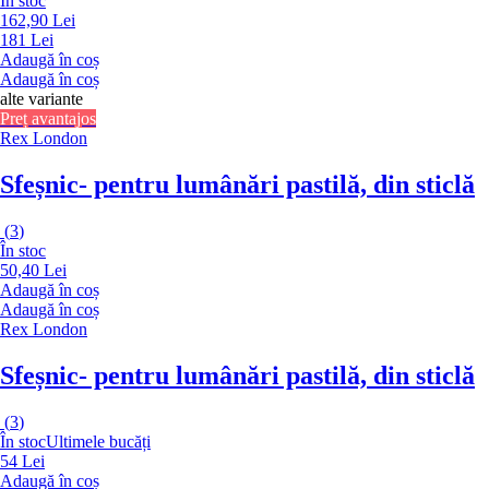
În stoc
162,90 Lei
181 Lei
Adaugă în coș
Adaugă în coș
alte variante
Preț avantajos
Rex London
Sfeșnic
- pentru lumânări pastilă, din sticlă
(
3
)
În stoc
50,40 Lei
Adaugă în coș
Adaugă în coș
Rex London
Sfeșnic
- pentru lumânări pastilă, din sticlă
(
3
)
În stoc
Ultimele bucăți
54 Lei
Adaugă în coș