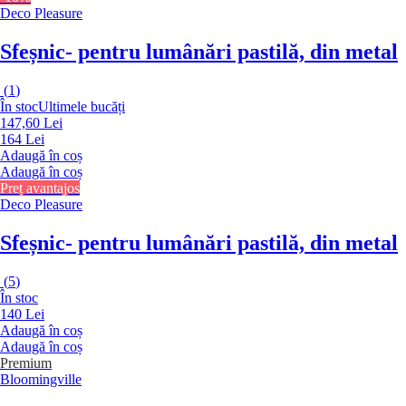
Deco Pleasure
Sfeșnic
- pentru lumânări pastilă, din metal
(
1
)
În stoc
Ultimele bucăți
147,60 Lei
164 Lei
Adaugă în coș
Adaugă în coș
Preț avantajos
Deco Pleasure
Sfeșnic
- pentru lumânări pastilă, din metal
(
5
)
În stoc
140 Lei
Adaugă în coș
Adaugă în coș
Premium
Bloomingville