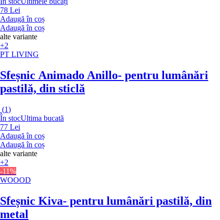
În stoc
Ultimele bucăți
78 Lei
Adaugă în coș
Adaugă în coș
alte variante
+2
PT LIVING
Sfeșnic Animado Anillo
- pentru lumânări
pastilă, din sticlă
(
1
)
În stoc
Ultima bucată
77 Lei
Adaugă în coș
Adaugă în coș
alte variante
+2
-11%
WOOOD
Sfeșnic Kiva
- pentru lumânări pastilă, din
metal