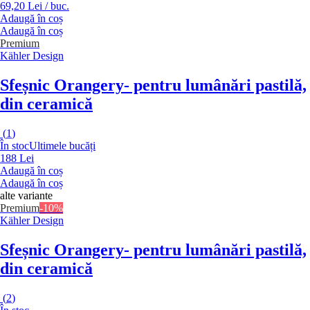
69,20 Lei / buc.
Adaugă în coș
Adaugă în coș
Premium
Kähler Design
Sfeșnic Orangery
- pentru lumânări pastilă,
din ceramică
(
1
)
În stoc
Ultimele bucăți
188 Lei
Adaugă în coș
Adaugă în coș
alte variante
Premium
-10%
Kähler Design
Sfeșnic Orangery
- pentru lumânări pastilă,
din ceramică
(
2
)