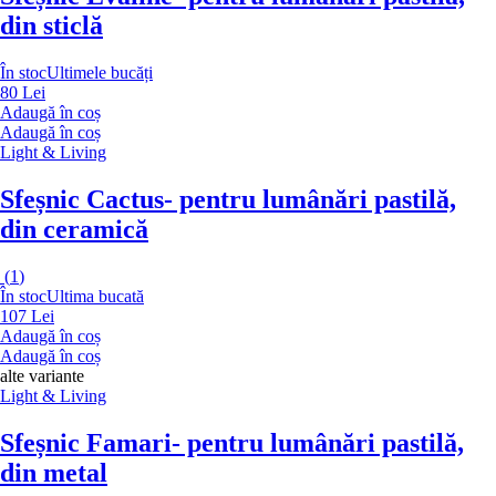
din sticlă
În stoc
Ultimele bucăți
80 Lei
Adaugă în coș
Adaugă în coș
Light & Living
Sfeșnic Cactus
- pentru lumânări pastilă,
din ceramică
(
1
)
În stoc
Ultima bucată
107 Lei
Adaugă în coș
Adaugă în coș
alte variante
Light & Living
Sfeșnic Famari
- pentru lumânări pastilă,
din metal