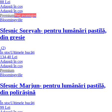
88 Lei
Adaugă în coș
Adaugă în coș
Premium
Preț avantajos
Bloomingville
Sfeșnic Soreyah
- pentru lumânări pastilă,
din gresie
(
2
)
În stoc
Ultimele bucăți
134,40 Lei
Adaugă în coș
Adaugă în coș
Premium
Bloomingville
Sfeșnic Marjun
- pentru lumânări pastilă,
din polirășină
În stoc
Ultimele bucăți
99 Lei
Adaugă în coș