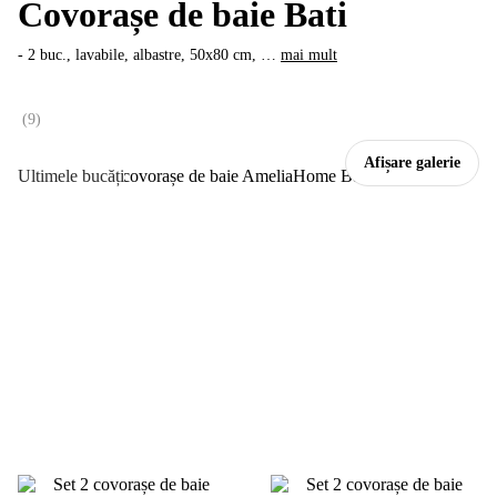
Covorașe de baie Bati
- 2 buc., lavabile, albastre, 50x80 cm
, …
mai mult
(
9
)
Afișare galerie
Ultimele bucăți