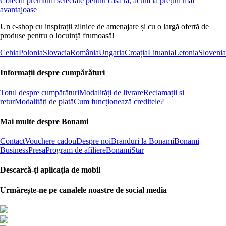
Colecții premium selectate pentru casa ta, acum la prețuri mai
avantajoase
Un e-shop cu inspirații zilnice de amenajare și cu o largă ofertă de
produse pentru o locuință frumoasă!
Cehia
Polonia
Slovacia
România
Ungaria
Croația
Lituania
Letonia
Slovenia
Informații despre cumpărături
Totul despre cumpărături
Modalități de livrare
Reclamații și
retur
Modalități de plată
Cum funcționează creditele?
Mai multe despre Bonami
Contact
Vouchere cadou
Despre noi
Branduri la Bonami
Bonami
Business
Presa
Program de afiliere
BonamiStar
Descarcă-ți aplicația de mobil
Urmărește-ne pe canalele noastre de social media