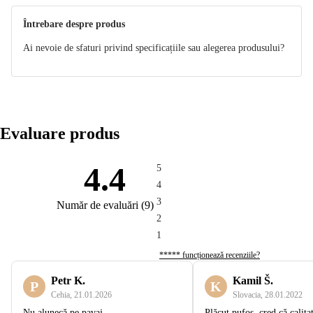
Întrebare despre produs
Ai nevoie de sfaturi privind specificațiile sau alegerea produsului?
Evaluare produs
4.4
5
4
3
Număr de evaluări
(
9
)
2
1
***** funcționează recenziile?
Petr K.
Kamil Š.
P
K
Cehia
,
21.01.2026
Slovacia
,
28.01.2022
Nu alunecă pe pavaj
Plăcut pufos, cred că calita