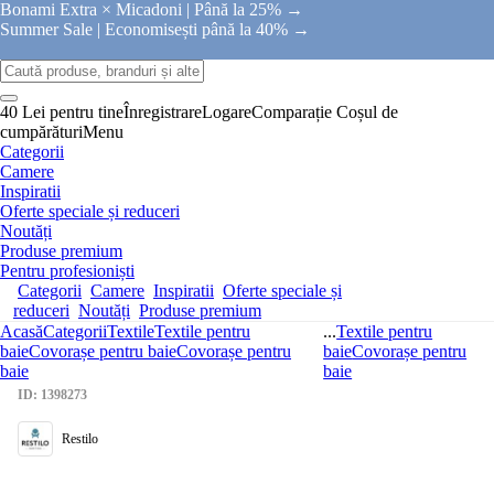
Bonami Extra × Micadoni |
Până la 25% →
Summer Sale |
Economisești până la 40% →
40 Lei pentru tine
Înregistrare
Logare
Comparație
Coșul de
cumpărături
Menu
Categorii
Camere
Inspiratii
Oferte speciale și reduceri
Noutăți
Produse premium
Pentru profesioniști
Categorii
Camere
Inspiratii
Oferte speciale și
reduceri
Noutăți
Produse premium
Acasă
Categorii
Textile
Textile pentru
...
Textile pentru
baie
Covorașe pentru baie
Covorașe pentru
baie
Covorașe pentru
baie
baie
ID: 1398273
Restilo