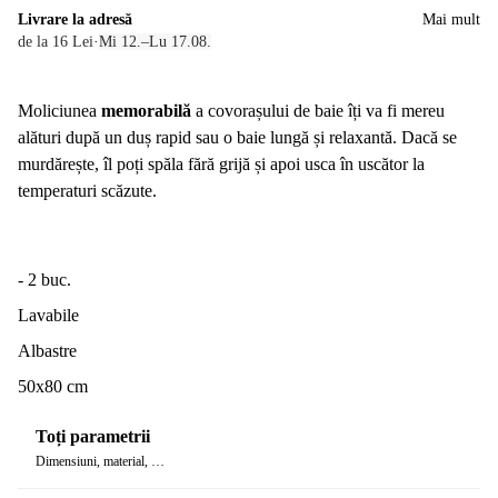
Livrare la adresă
Mai mult
de la 16 Lei
·
Mi 12.–Lu 17.08.
Moliciunea
memorabilă
a covorașului de baie îți va fi mereu
alături după un duș rapid sau o baie lungă și relaxantă. Dacă se
murdărește, îl poți spăla fără grijă și apoi usca în uscător la
temperaturi scăzute.
- 2 buc.
Lavabile
Albastre
50x80 cm
Toți parametrii
Dimensiuni, material, …