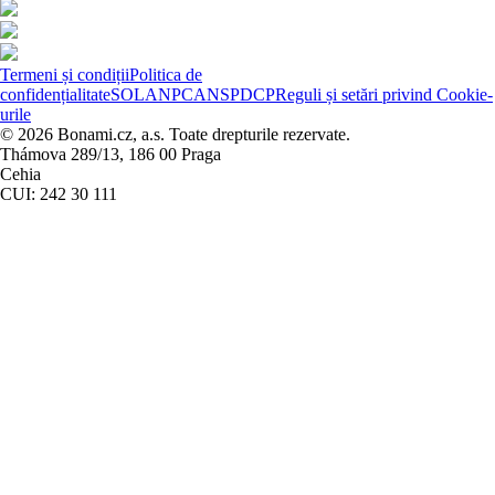
Termeni și condiții
Politica de
confidențialitate
SOL
ANPC
ANSPDCP
Reguli și setări privind Cookie-
urile
© 2026 Bonami.cz, a.s. Toate drepturile rezervate.
Thámova 289/13, 186 00 Praga
Cehia
CUI: 242 30 111