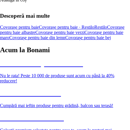
Descoperă mai multe
Covorașe pentru baie
Covorașe pentru baie · Restilo
Restilo
Covorașe
pentru baie albastre
Covorașe pentru baie verzi
Covorașe pentru baie
maro
Covorașe pentru baie din lemn
Covorașe pentru baie bej
Acum la Bonami
Summer Sale până la -40 %
Nu le rata! Peste 10 000 de produse sunt acum cu până la 40%
reducere!
Grădină la reducere
Cumpără mai ieftin produse pentru grădină, balcon sau terasă!
Premium la reducere