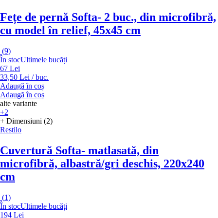
Fețe de pernă Softa
- 2 buc., din microfibră,
cu model în relief, 45x45 cm
(
9
)
În stoc
Ultimele bucăți
67 Lei
33,50 Lei / buc.
Adaugă în coș
Adaugă în coș
alte variante
+2
+ Dimensiuni (2)
Restilo
Cuvertură Softa
- matlasată, din
microfibră, albastră/gri deschis, 220x240
cm
(
1
)
În stoc
Ultimele bucăți
194 Lei