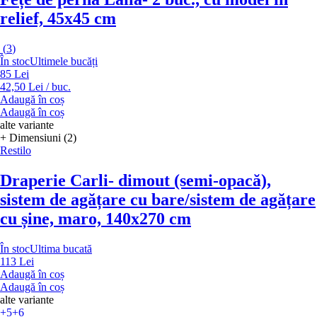
relief, 45x45 cm
(
3
)
În stoc
Ultimele bucăți
85 Lei
42,50 Lei / buc.
Adaugă în coș
Adaugă în coș
alte variante
+ Dimensiuni (2)
Restilo
Draperie Carli
- dimout (semi-opacă),
sistem de agățare cu bare/sistem de agățare
cu șine, maro, 140x270 cm
În stoc
Ultima bucată
113 Lei
Adaugă în coș
Adaugă în coș
alte variante
+5
+6