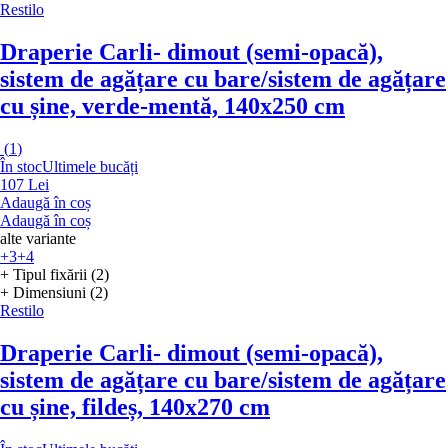
Restilo
Draperie Carli
- dimout (semi-opacă),
sistem de agățare cu bare/sistem de agățare
cu șine, verde-mentă, 140x250 cm
(
1
)
În stoc
Ultimele bucăți
107 Lei
Adaugă în coș
Adaugă în coș
alte variante
+3
+4
+ Tipul fixării (2)
+ Dimensiuni (2)
Restilo
Draperie Carli
- dimout (semi-opacă),
sistem de agățare cu bare/sistem de agățare
cu șine, fildeș, 140x270 cm