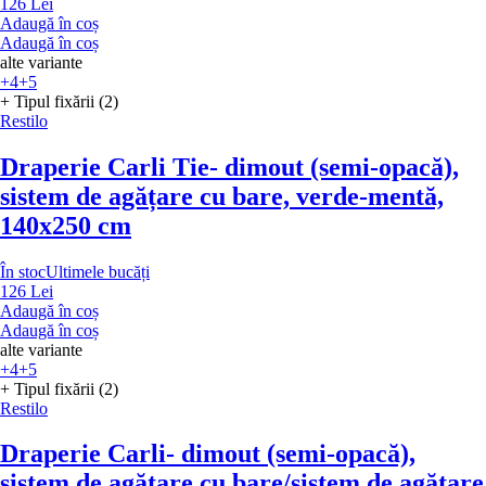
126 Lei
Adaugă în coș
Adaugă în coș
alte variante
+4
+5
+ Tipul fixării (2)
Restilo
Draperie Carli Tie
- dimout (semi-opacă),
sistem de agățare cu bare, verde-mentă,
140x250 cm
În stoc
Ultimele bucăți
126 Lei
Adaugă în coș
Adaugă în coș
alte variante
+4
+5
+ Tipul fixării (2)
Restilo
Draperie Carli
- dimout (semi-opacă),
sistem de agățare cu bare/sistem de agățare