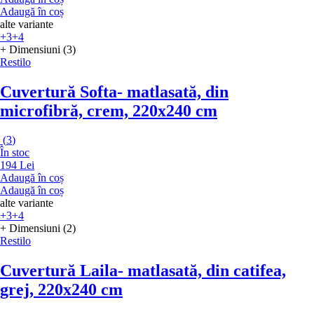
Adaugă în coș
alte variante
+3
+4
+ Dimensiuni (3)
Restilo
Cuvertură Softa
- matlasată, din
microfibră, crem, 220x240 cm
(
3
)
În stoc
194 Lei
Adaugă în coș
Adaugă în coș
alte variante
+3
+4
+ Dimensiuni (2)
Restilo
Cuvertură Laila
- matlasată, din catifea,
grej, 220x240 cm