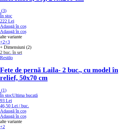
(
3
)
În stoc
222 Lei
Adaugă în coș
Adaugă în coș
alte variante
+2
+3
+ Dimensiuni (2)
2 buc. în set
Restilo
Fețe de pernă Laila
- 2 buc., cu model în
relief, 50x70 cm
(
1
)
În stoc
Ultima bucată
93 Lei
46,50 Lei / buc.
Adaugă în coș
Adaugă în coș
alte variante
+2