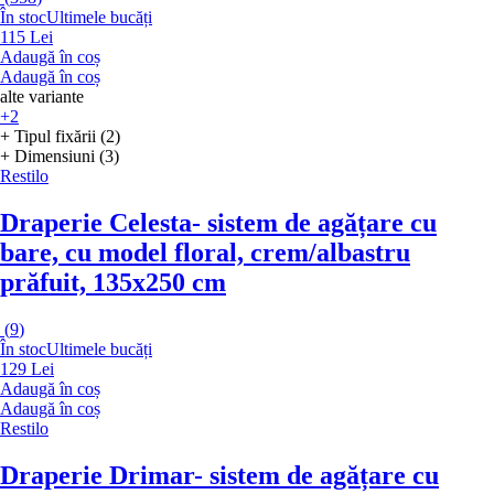
În stoc
Ultimele bucăți
115 Lei
Adaugă în coș
Adaugă în coș
alte variante
+2
+ Tipul fixării (2)
+ Dimensiuni (3)
Restilo
Draperie Celesta
- sistem de agățare cu
bare, cu model floral, crem/albastru
prăfuit, 135x250 cm
(
9
)
În stoc
Ultimele bucăți
129 Lei
Adaugă în coș
Adaugă în coș
Restilo
Draperie Drimar
- sistem de agățare cu