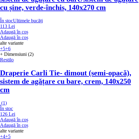
cu șine, verde-închis, 140x270 cm
În stoc
Ultimele bucăți
113 Lei
Adaugă în coș
Adaugă în coș
alte variante
+5
+6
+ Dimensiuni (2)
Restilo
Draperie Carli Tie
- dimout (semi-opacă),
sistem de agățare cu bare, crem, 140x250
cm
(
1
)
În stoc
126 Lei
Adaugă în coș
Adaugă în coș
alte variante
+4
+5