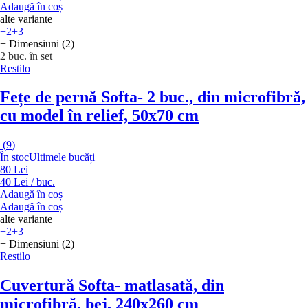
Adaugă în coș
alte variante
+2
+3
+ Dimensiuni (2)
2 buc. în set
Restilo
Fețe de pernă Softa
- 2 buc., din microfibră,
cu model în relief, 50x70 cm
(
9
)
În stoc
Ultimele bucăți
80 Lei
40 Lei / buc.
Adaugă în coș
Adaugă în coș
alte variante
+2
+3
+ Dimensiuni (2)
Restilo
Cuvertură Softa
- matlasată, din
microfibră, bej, 240x260 cm