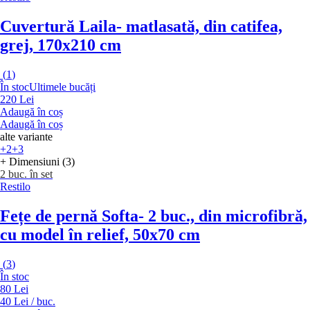
Cuvertură Laila
- matlasată, din catifea,
grej, 170x210 cm
(
1
)
În stoc
Ultimele bucăți
220 Lei
Adaugă în coș
Adaugă în coș
alte variante
+2
+3
+ Dimensiuni (3)
2 buc. în set
Restilo
Fețe de pernă Softa
- 2 buc., din microfibră,
cu model în relief, 50x70 cm
(
3
)
În stoc
80 Lei
40 Lei / buc.