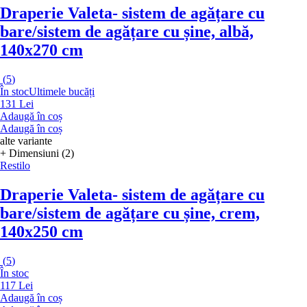
Draperie Valeta
- sistem de agățare cu
bare/sistem de agățare cu șine, albă,
140x270 cm
(
5
)
În stoc
Ultimele bucăți
131 Lei
Adaugă în coș
Adaugă în coș
alte variante
+ Dimensiuni (2)
Restilo
Draperie Valeta
- sistem de agățare cu
bare/sistem de agățare cu șine, crem,
140x250 cm
(
5
)
În stoc
117 Lei
Adaugă în coș