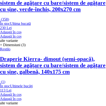
sistem de agățare cu bare/sistem de agățare
cu șine, verde-închis, 200x270 cm
(
358
)
În stoc
Ultima bucată
230 Lei
Adaugă în coș
Adaugă în coș
alte variante
+ Dimensiuni (3)
Restilo
Draperie Kierra
- dimout (semi-opacă),
sistem de agățare cu bare/sistem de agățare
cu șine, galbenă, 140x175 cm
(
1
)
În stoc
Ultimele bucăți
113 Lei
Adaugă în coș
Adaugă în coș
alte variante