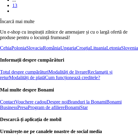
13
Încarcă mai multe
Un e-shop cu inspirații zilnice de amenajare și cu o largă ofertă de
produse pentru o locuință frumoasă!
Cehia
Polonia
Slovacia
România
Ungaria
Croația
Lituania
Letonia
Slovenia
Informații despre cumpărături
Totul despre cumpărături
Modalități de livrare
Reclamații și
retur
Modalități de plată
Cum funcționează creditele?
Mai multe despre Bonami
Contact
Vouchere cadou
Despre noi
Branduri la Bonami
Bonami
Business
Presa
Program de afiliere
BonamiStar
Descarcă-ți aplicația de mobil
Urmărește-ne pe canalele noastre de social media