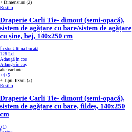
+ Dimensiuni (2)
Restilo
Draperie Carli Tie
- dimout (semi-opacă),
sistem de agățare cu bare/sistem de agățare
cu șine, bej, 140x250 cm
În stoc
Ultima bucată
126 Lei
Adaugă în coș
Adaugă în coș
alte variante
+4
+5
+ Tipul fixării (2)
Restilo
Draperie Carli Tie
- dimout (semi-opacă),
sistem de agățare cu bare, fildeș, 140x250
cm
(
1
)
În stoc