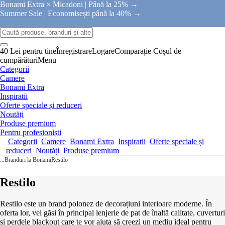
Bonami Extra × Micadoni |
Până la 25% →
Summer Sale |
Economisești până la 40% →
40 Lei pentru tine
Înregistrare
Logare
Comparație
Coșul de
cumpărături
Menu
Categorii
Camere
Bonami Extra
Inspiratii
Oferte speciale și reduceri
Noutăți
Produse premium
Pentru profesioniști
Categorii
Camere
Bonami Extra
Inspiratii
Oferte speciale și
reduceri
Noutăți
Produse premium
...
Branduri la Bonami
Restilo
Restilo
Restilo este un brand polonez de decorațiuni interioare moderne. În
oferta lor, vei găsi în principal lenjerie de pat de înaltă calitate, cuverturi
și perdele blackout care te vor ajuta să creezi un mediu ideal pentru