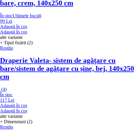
bare, crem, 140x250 cm
În stoc
Ultimele bucăți
99 Lei
Adaugă în coș
Adaugă în coș
alte variante
+ Tipul fixării (2)
Restilo
Draperie Valeta
- sistem de agățare cu
bare/sistem de agățare cu șine, bej, 140x250
cm
(
4
)
În stoc
117 Lei
Adaugă în coș
Adaugă în coș
alte variante
+ Dimensiuni (2)
Restilo