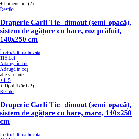
+ Dimensiuni (2)
Restilo
Draperie Carli Tie
- dimout (semi-opacă),
sistem de agățare cu bare, roz prăfuit,
140x250 cm
În stoc
Ultima bucată
115 Lei
Adaugă în coș
Adaugă în coș
alte variante
+4
+5
+ Tipul fixării (2)
Restilo
Draperie Carli Tie
- dimout (semi-opacă),
sistem de agățare cu bare, maro, 140x250
cm
În stoc
Ultima bucată