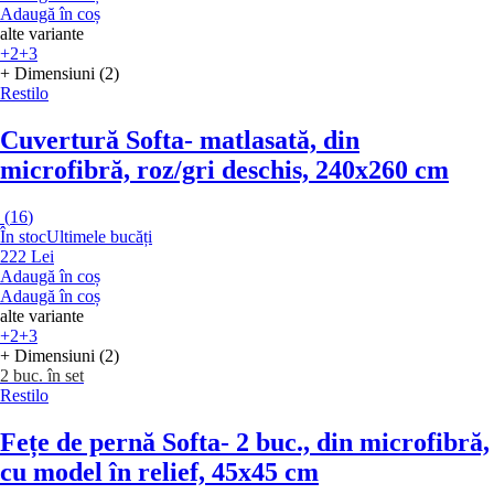
Adaugă în coș
alte variante
+2
+3
+ Dimensiuni (2)
Restilo
Cuvertură Softa
- matlasată, din
microfibră, roz/gri deschis, 240x260 cm
(
16
)
În stoc
Ultimele bucăți
222 Lei
Adaugă în coș
Adaugă în coș
alte variante
+2
+3
+ Dimensiuni (2)
2 buc. în set
Restilo
Fețe de pernă Softa
- 2 buc., din microfibră,
cu model în relief, 45x45 cm