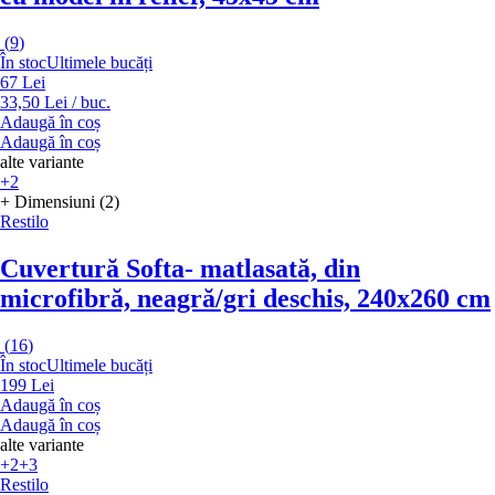
(
9
)
În stoc
Ultimele bucăți
67 Lei
33,50 Lei / buc.
Adaugă în coș
Adaugă în coș
alte variante
+2
+ Dimensiuni (2)
Restilo
Cuvertură Softa
- matlasată, din
microfibră, neagră/gri deschis, 240x260 cm
(
16
)
În stoc
Ultimele bucăți
199 Lei
Adaugă în coș
Adaugă în coș
alte variante
+2
+3
Restilo