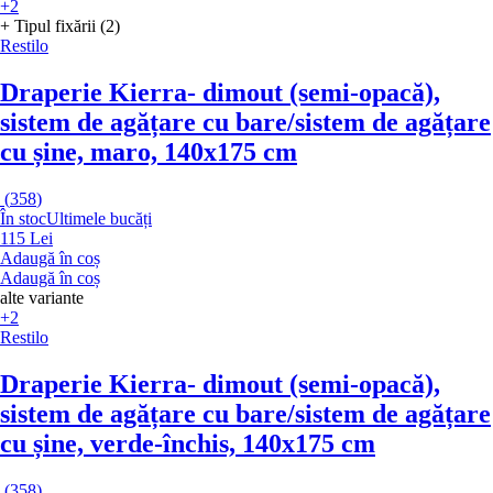
+2
+ Tipul fixării (2)
Restilo
Draperie Kierra
- dimout (semi-opacă),
sistem de agățare cu bare/sistem de agățare
cu șine, maro, 140x175 cm
(
358
)
În stoc
Ultimele bucăți
115 Lei
Adaugă în coș
Adaugă în coș
alte variante
+2
Restilo
Draperie Kierra
- dimout (semi-opacă),
sistem de agățare cu bare/sistem de agățare
cu șine, verde-închis, 140x175 cm
(
358
)