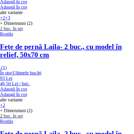
Adaugă în coș
Adaugă în coș
alte variante
+2
+3
+ Dimensiuni (2)
2 buc. în set
Restilo
Fețe de pernă Laila
- 2 buc., cu model în
relief, 50x70 cm
(
1
)
În stoc
Ultimele bucăți
93 Lei
46,50 Lei / buc.
Adaugă în coș
Adaugă în coș
alte variante
+2
+ Dimensiuni (2)
2 buc. în set
Restilo
Fețe de pernă Laila
- 2 buc., cu model în