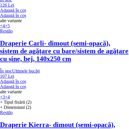
126 Lei
Adaugă în coș
Adaugă în coș
alte variante
+4
+5
Restilo
Draperie Carli
- dimout (semi-opacă),
sistem de agățare cu bare/sistem de agățare
cu șine, bej, 140x250 cm
În stoc
Ultimele bucăți
107 Lei
Adaugă în coș
Adaugă în coș
alte variante
+3
+4
+ Tipul fixării (2)
+ Dimensiuni (2)
Restilo
Draperie Kierra
- dimout (semi-opacă),