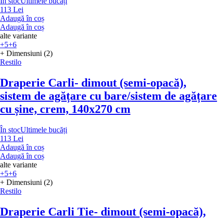
În stoc
Ultimele bucăți
113 Lei
Adaugă în coș
Adaugă în coș
alte variante
+5
+6
+ Dimensiuni (2)
Restilo
Draperie Carli
- dimout (semi-opacă),
sistem de agățare cu bare/sistem de agățare
cu șine, crem, 140x270 cm
În stoc
Ultimele bucăți
113 Lei
Adaugă în coș
Adaugă în coș
alte variante
+5
+6
+ Dimensiuni (2)
Restilo
Draperie Carli Tie
- dimout (semi-opacă),