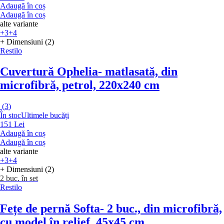
Adaugă în coș
Adaugă în coș
alte variante
+3
+4
+ Dimensiuni (2)
Restilo
Cuvertură Ophelia
- matlasată, din
microfibră, petrol, 220x240 cm
(
3
)
În stoc
Ultimele bucăți
151 Lei
Adaugă în coș
Adaugă în coș
alte variante
+3
+4
+ Dimensiuni (2)
2 buc. în set
Restilo
Fețe de pernă Softa
- 2 buc., din microfibră,
cu model în relief, 45x45 cm