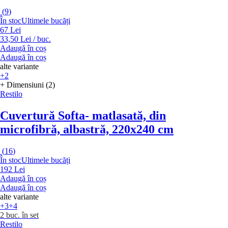
(
9
)
În stoc
Ultimele bucăți
67 Lei
33,50 Lei / buc.
Adaugă în coș
Adaugă în coș
alte variante
+2
+ Dimensiuni (2)
Restilo
Cuvertură Softa
- matlasată, din
microfibră, albastră, 220x240 cm
(
16
)
În stoc
Ultimele bucăți
192 Lei
Adaugă în coș
Adaugă în coș
alte variante
+3
+4
2 buc. în set
Restilo