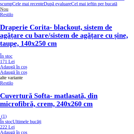
scump
Cele mai recente
După evaluare
Cel mai ieftin per bucată
Nou
Restilo
Draperie Corita
- blackout, sistem de
agățare cu bare/sistem de agățare cu șine,
taupe, 140x250 cm
În stoc
171 Lei
Adaugă în coș
Adaugă în coș
alte variante
Restilo
Cuvertură Softa
- matlasată, din
microfibră, crem, 240x260 cm
(
1
)
În stoc
Ultimele bucăți
222 Lei
Adaugă în coș