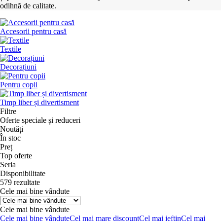
odihnă de calitate.
Accesorii pentru casă
Textile
Decorațiuni
Pentru copii
Timp liber și divertisment
Filtre
Oferte speciale și reduceri
Noutăți
În stoc
Preț
Top oferte
Seria
Disponibilitate
579 rezultate
Cele mai bine vândute
Cele mai bine vândute
Cele mai bine vândute
Cel mai mare discount
Cel mai ieftin
Cel mai