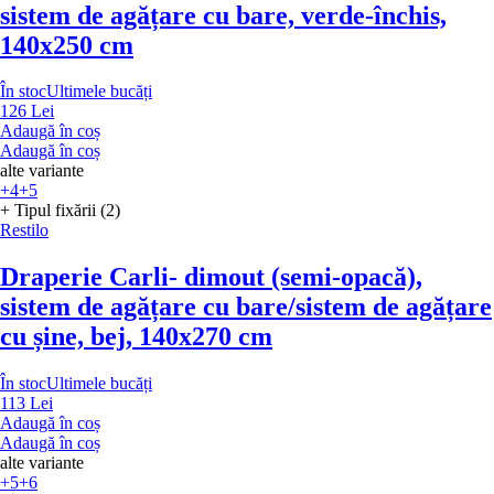
sistem de agățare cu bare, verde-închis,
140x250 cm
În stoc
Ultimele bucăți
126 Lei
Adaugă în coș
Adaugă în coș
alte variante
+4
+5
+ Tipul fixării (2)
Restilo
Draperie Carli
- dimout (semi-opacă),
sistem de agățare cu bare/sistem de agățare
cu șine, bej, 140x270 cm
În stoc
Ultimele bucăți
113 Lei
Adaugă în coș
Adaugă în coș
alte variante
+5
+6