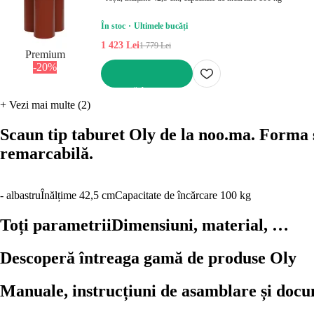
În stoc
Ultimele bucăți
1 423 Lei
1 779 Lei
Premium
-20%
ADAUGĂ ÎN COȘ
+
Vezi mai multe (2)
Scaun tip taburet Oly de la noo.ma. Forma sa 
remarcabilă.
- albastru
Înălțime 42,5 cm
Capacitate de încărcare 100 kg
Toți parametrii
Dimensiuni, material, …
Descoperă întreaga gamă de produse Oly
Manuale, instrucțiuni de asamblare și doc