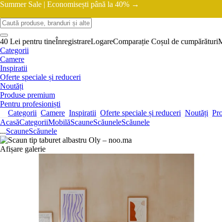
Summer Sale |
Economisești până la 40% →
40 Lei pentru tine
Înregistrare
Logare
Comparație
Coșul de cumpărături
Categorii
Camere
Inspiratii
Oferte speciale și reduceri
Noutăți
Produse premium
Pentru profesioniști
Categorii
Camere
Inspiratii
Oferte speciale și reduceri
Noutăți
Pr
Acasă
Categorii
Mobilă
Scaune
Scăunele
Scăunele
...
Scaune
Scăunele
Afișare galerie