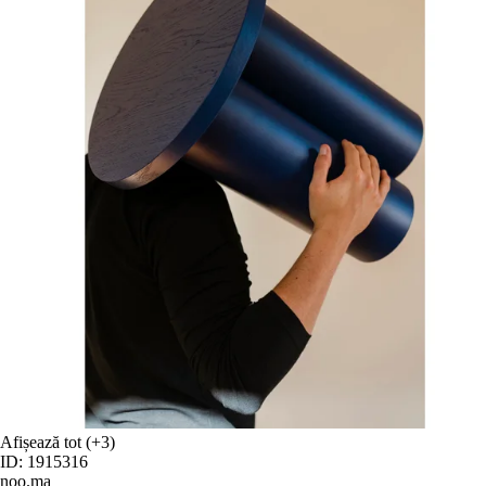
Afișează tot
(+3)
ID: 1915316
noo.ma