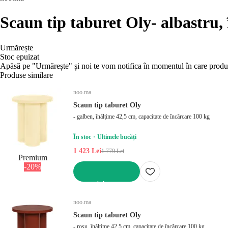
Scaun tip taburet Oly
- albastru,
Urmărește
Stoc epuizat
Apăsă pe "Urmărește" și noi te vom notifica în momentul în care produs
Produse similare
noo.ma
Scaun tip taburet Oly
- galben, înălțime 42,5 cm, capacitate de încărcare 100 kg
În stoc
Ultimele bucăți
1 423 Lei
1 779 Lei
Premium
-20%
ADAUGĂ ÎN COȘ
noo.ma
Scaun tip taburet Oly
- roșu, înălțime 42,5 cm, capacitate de încărcare 100 kg