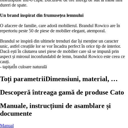
dureri de spate.
Un brand inspirat din frumusețea lemnului
O afacere de familie, care adoră mobilierul. Brandul Rowico are în
repertoriu peste 50 de piese de mobilier elegant, atemporal.
Brandul se inspiră din ultimele trenduri dar își menține un caracter
unic, astfel creațiile lor se vor încadra perfect în orice tip de interior.
Dacă ești în căutarea unei piese de mobilier care să se impună prin
aspect și mirosul inconfundabil de lemn, brandul Rowico este ceea ce
cauți.
- tapițat
În culoare naturală
Toți parametrii
Dimensiuni, material, …
Descoperă întreaga gamă de produse Cato
Manuale, instrucțiuni de asamblare și
documente
Manual