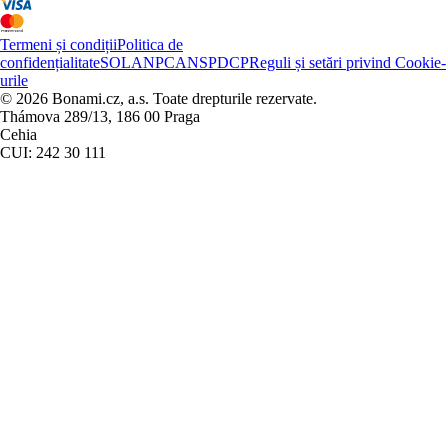
Termeni și condiții
Politica de
confidențialitate
SOL
ANPC
ANSPDCP
Reguli și setări privind Cookie-
urile
© 2026 Bonami.cz, a.s. Toate drepturile rezervate.
Thámova 289/13, 186 00 Praga
Cehia
CUI: 242 30 111