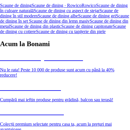
Scaune de dining
Scaune de dining · Rowico
Rowico
Scaune de dining
în culoare naturală
Scaune de dining cu aspect de stejar
Scaune de
dining în stil modern
Scaune de dining albe
Scaune de dining gri
Scaune
de dining în set
Scaune de dining din lemn masiv
Scaune de dining din
metal
Scaune de dining din plastic
Scaune de dining capitonate
Scaune
de dining cu cotiere
Scaune de dining cu tapițerie din piele
Acum la Bonami
Summer Sale până la -40 %
Nu le rata! Peste 10 000 de produse sunt acum cu până la 40%
reducere!
Grădină la reducere
Cumpără mai ieftin produse pentru grădină, balcon sau terasă!
Premium la reducere
Colecții premium selectate pentru casa ta, acum la prețuri mai
avantajoase