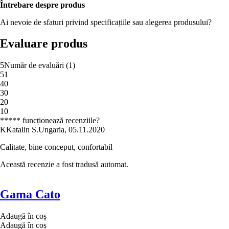
Întrebare despre produs
Ai nevoie de sfaturi privind specificațiile sau alegerea produsului?
Evaluare produs
5
Număr de evaluări
(
1
)
5
1
4
0
3
0
2
0
1
0
***** funcționează recenziile?
K
Katalin S.
Ungaria
,
05.11.2020
Calitate, bine conceput, confortabil
Această recenzie a fost tradusă automat.
Gama Cato
Adaugă în coș
Adaugă în coș