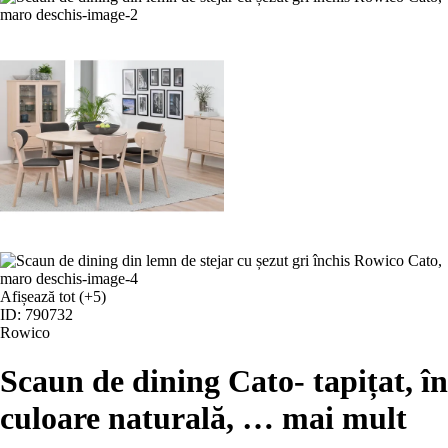
Afișează tot
(+5)
ID: 790732
Rowico
Scaun de dining Cato
- tapițat, în
culoare naturală
, …
mai mult