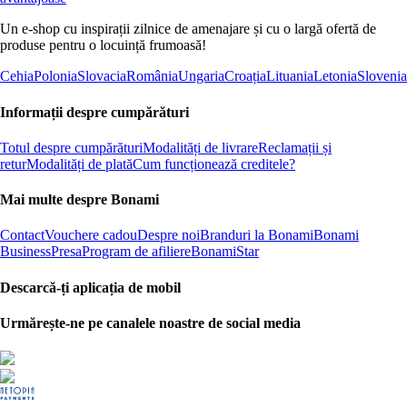
Un e-shop cu inspirații zilnice de amenajare și cu o largă ofertă de
produse pentru o locuință frumoasă!
Cehia
Polonia
Slovacia
România
Ungaria
Croația
Lituania
Letonia
Slovenia
Informații despre cumpărături
Totul despre cumpărături
Modalități de livrare
Reclamații și
retur
Modalități de plată
Cum funcționează creditele?
Mai multe despre Bonami
Contact
Vouchere cadou
Despre noi
Branduri la Bonami
Bonami
Business
Presa
Program de afiliere
BonamiStar
Descarcă-ți aplicația de mobil
Urmărește-ne pe canalele noastre de social media