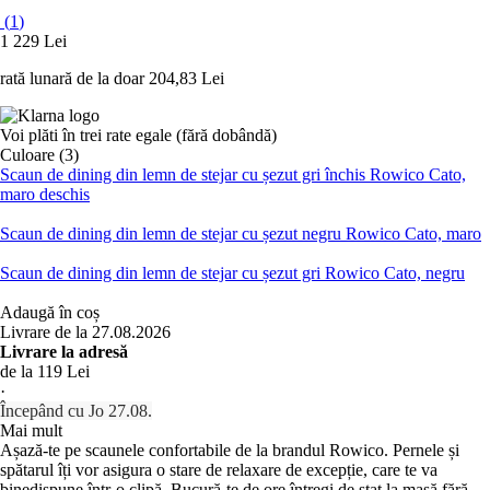
(
1
)
1 229 Lei
rată lunară de la doar
204,83 Lei
Voi plăti în trei rate egale (fără dobândă)
Culoare (3)
Scaun de dining din lemn de stejar cu șezut gri închis Rowico Cato,
maro deschis
Scaun de dining din lemn de stejar cu șezut negru Rowico Cato, maro
Scaun de dining din lemn de stejar cu șezut gri Rowico Cato, negru
Adaugă în coș
Livrare de la 27.08.2026
Livrare la adresă
de la 119 Lei
·
Începând cu Jo 27.08.
Mai mult
Așază-te pe scaunele confortabile de la brandul Rowico. Pernele și
spătarul îți vor asigura o stare de relaxare de excepție, care te va
binedispune într-o clipă. Bucură-te de ore întregi de stat la masă fără