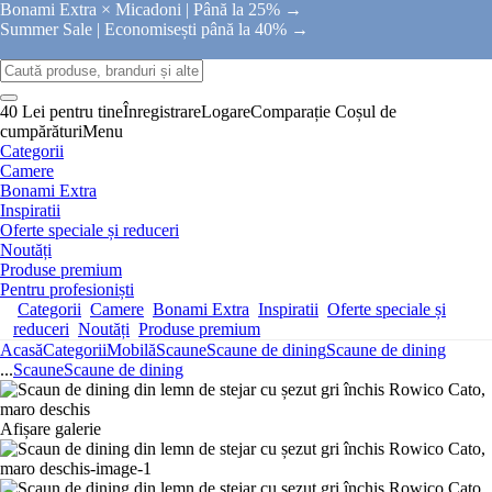
Bonami Extra × Micadoni |
Până la 25% →
Summer Sale |
Economisești până la 40% →
40 Lei pentru tine
Înregistrare
Logare
Comparație
Coșul de
cumpărături
Menu
Categorii
Camere
Bonami Extra
Inspiratii
Oferte speciale și reduceri
Noutăți
Produse premium
Pentru profesioniști
Categorii
Camere
Bonami Extra
Inspiratii
Oferte speciale și
reduceri
Noutăți
Produse premium
Acasă
Categorii
Mobilă
Scaune
Scaune de dining
Scaune de dining
...
Scaune
Scaune de dining
Afișare galerie