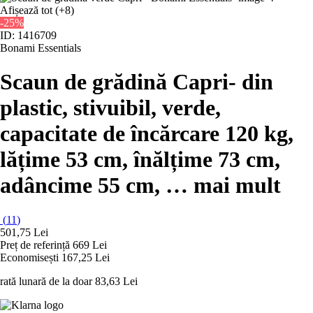
Afișează tot
(+8)
-25%
ID: 1416709
Bonami Essentials
Scaun de grădină Capri
- din
plastic, stivuibil, verde,
capacitate de încărcare 120 kg,
lățime 53 cm, înălțime 73 cm,
adâncime 55 cm
, …
mai mult
(
11
)
501,75 Lei
Preț de referință
669 Lei
Economisești 167,25 Lei
rată lunară de la doar
83,63 Lei