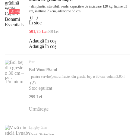
- din plastic, stivuibil, verde, capacitate de încărcare 120 kg, lățime 53
-25%
cm, înălțime 73 cm, adâncime 55 cm
(
11
)
În stoc
501,75 Lei
669 Lei
Adaugă în coș
Adaugă în coș
Bitz
Bol Wood/Sand
- pentru servire/pentru fructe, din gresie, bej, ø 30 cm, volum 3,95 l
Premium
(
2
)
Stoc epuizat
299 Lei
Urmărește
Lyngby Glas