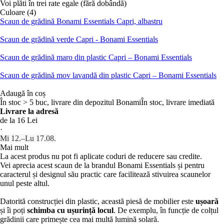
Voi plăti în trei rate egale (fără dobândă)
Culoare (4)
Scaun de grădină Bonami Essentials Capri, albastru
Scaun de grădină verde Capri - Bonami Essentials
Scaun de grădină maro din plastic Capri – Bonami Essentials
Scaun de grădină mov lavandă din plastic Capri – Bonami Essentials
Adaugă în coș
În stoc > 5 buc, livrare din depozitul Bonami
În stoc, livrare imediată
Livrare la adresă
de la 16 Lei
·
Mi 12.–Lu 17.08.
Mai mult
La acest produs nu pot fi aplicate coduri de reducere sau credite.
Vei aprecia acest scaun de la brandul Bonami Essentials și pentru
caracterul și designul său practic care facilitează stivuirea scaunelor
unul peste altul.
Datorită construcției din plastic, această piesă de mobilier este
ușoară
și îi poți
schimba cu ușurință locul
. De exemplu, în funcție de colțul
grădinii care primește cea mai multă lumină solară.