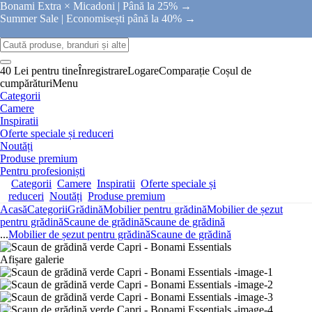
Bonami Extra × Micadoni |
Până la 25% →
Summer Sale |
Economisești până la 40% →
40 Lei pentru tine
Înregistrare
Logare
Comparație
Coșul de
cumpărături
Menu
Categorii
Camere
Inspiratii
Oferte speciale și reduceri
Noutăți
Produse premium
Pentru profesioniști
Categorii
Camere
Inspiratii
Oferte speciale și
reduceri
Noutăți
Produse premium
Acasă
Categorii
Grădină
Mobilier pentru grădină
Mobilier de șezut
pentru grădină
Scaune de grădină
Scaune de grădină
...
Mobilier de șezut pentru grădină
Scaune de grădină
Afișare galerie