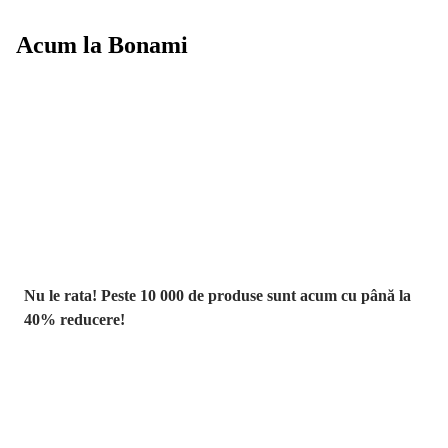
Acum la Bonami
Summer Sale
până la -40 %
Nu le rata! Peste 10 000 de produse sunt acum cu până la
40% reducere!
Grădină la
reducere