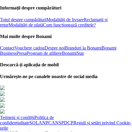
Informații despre cumpărături
Totul despre cumpărături
Modalități de livrare
Reclamații și
retur
Modalități de plată
Cum funcționează creditele?
Mai multe despre Bonami
Contact
Vouchere cadou
Despre noi
Branduri la Bonami
Bonami
Business
Presa
Program de afiliere
BonamiStar
Descarcă-ți aplicația de mobil
Urmărește-ne pe canalele noastre de social media
Termeni și condiții
Politica de
confidențialitate
SOL
ANPC
ANSPDCP
Reguli și setări privind Cookie-
urile