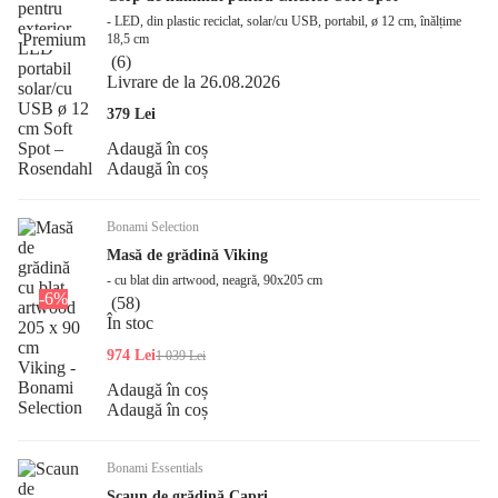
- LED, din plastic reciclat, solar/cu USB, portabil, ø 12 cm, înălțime
Premium
18,5 cm
(
6
)
Livrare de la 26.08.2026
379 Lei
Adaugă în coș
Adaugă în coș
Bonami Selection
Masă de grădină Viking
- cu blat din artwood, neagră, 90x205 cm
-6%
(
58
)
În stoc
974 Lei
1 039 Lei
Adaugă în coș
Adaugă în coș
Bonami Essentials
Scaun de grădină Capri