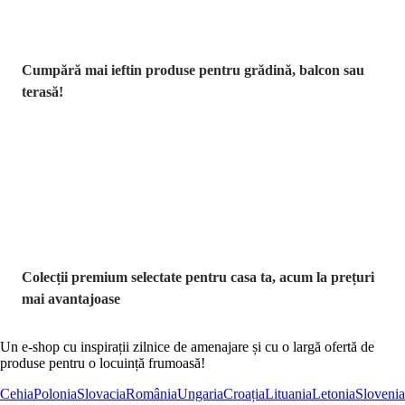
Cumpără mai ieftin produse pentru grădină, balcon sau
terasă!
Premium la
reducere
Colecții premium selectate pentru casa ta, acum la prețuri
mai avantajoase
Un e-shop cu inspirații zilnice de amenajare și cu o largă ofertă de
produse pentru o locuință frumoasă!
Cehia
Polonia
Slovacia
România
Ungaria
Croația
Lituania
Letonia
Slovenia