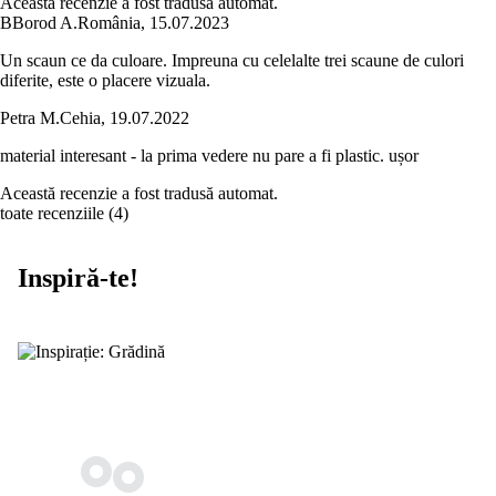
Această recenzie a fost tradusă automat.
B
Borod A.
România
,
15.07.2023
Un scaun ce da culoare. Impreuna cu celelalte trei scaune de culori
diferite, este o placere vizuala.
Petra M.
Cehia
,
19.07.2022
material interesant - la prima vedere nu pare a fi plastic. ușor
Această recenzie a fost tradusă automat.
toate recenziile
(
4
)
Inspiră-te!