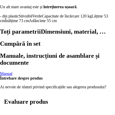
Un alt mare avantaj este și
întreținerea ușoară
.
- din plastic
Stivuibil
Verde
Capacitate de încărcare 120 kg
Lățime 53
cm
Înălțime 73 cm
Adâncime 55 cm
Toți parametrii
Dimensiuni, material, …
Cumpără în set
Manuale, instrucțiuni de asamblare și
documente
Manual
Întrebare despre produs
Ai nevoie de sfaturi privind specificațiile sau alegerea produsului?
Evaluare produs