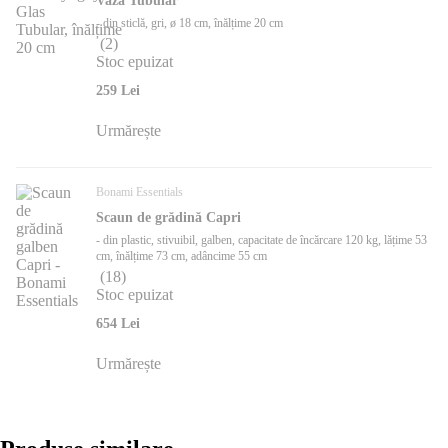
Vază Tubular
- din sticlă, gri, ø 18 cm, înălțime 20 cm
(
2
)
Stoc epuizat
259 Lei
Urmărește
Bonami Essentials
Scaun de grădină Capri
- din plastic, stivuibil, galben, capacitate de încărcare 120 kg, lățime 53
cm, înălțime 73 cm, adâncime 55 cm
(
18
)
Stoc epuizat
654 Lei
Urmărește