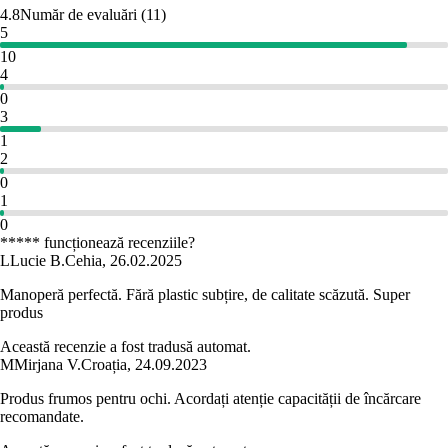
4.8
Număr de evaluări
(
11
)
5
10
4
0
3
1
2
0
1
0
***** funcționează recenziile?
L
Lucie B.
Cehia
,
26.02.2025
Manoperă perfectă. Fără plastic subțire, de calitate scăzută. Super
produs
Această recenzie a fost tradusă automat.
M
Mirjana V.
Croația
,
24.09.2023
Produs frumos pentru ochi. Acordați atenție capacității de încărcare
recomandate.