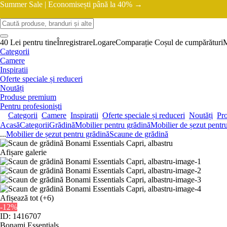
Summer Sale |
Economisești până la 40% →
40 Lei pentru tine
Înregistrare
Logare
Comparație
Coșul de cumpărături
Categorii
Camere
Inspiratii
Oferte speciale și reduceri
Noutăți
Produse premium
Pentru profesioniști
Categorii
Camere
Inspiratii
Oferte speciale și reduceri
Noutăți
Pr
Acasă
Categorii
Grădină
Mobilier pentru grădină
Mobilier de șezut pentr
...
Mobilier de șezut pentru grădină
Scaune de grădină
Afișare galerie
Afișează tot
(+6)
-12%
ID: 1416707
Bonami Essentials