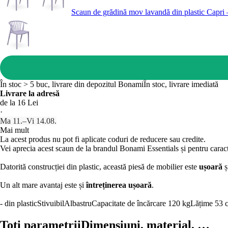
Scaun de grădină mov lavandă din plastic Capri
În stoc > 5 buc, livrare din depozitul Bonami
În stoc, livrare imediată
Livrare la adresă
de la 16 Lei
·
Ma 11.–Vi 14.08.
Mai mult
La acest produs nu pot fi aplicate coduri de reducere sau credite.
Vei aprecia acest scaun de la brandul Bonami Essentials și pentru caracter
Datorită construcției din plastic, această piesă de mobilier este
ușoară
ș
Un alt mare avantaj este și
întreținerea ușoară
.
- din plastic
Stivuibil
Albastru
Capacitate de încărcare 120 kg
Lățime 53 
Toți parametrii
Dimensiuni, material, …