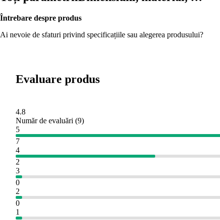
Întrebare despre produs
Ai nevoie de sfaturi privind specificațiile sau alegerea produsului?
Evaluare produs
4.8
Număr de evaluări
(
9
)
5
7
4
2
3
0
2
0
1