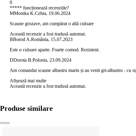
0
***** funcționează recenziile?
M
Monika K.
Cehia
,
19.06.2024
Scaune grozave, am cumpărat o altă culoare
Această recenzie a fost tradusă automat.
B
Borod A.
România
,
15.07.2023
Este o culoare aparte. Foarte comod. Rezistent.
D
Dorota B.
Polonia
,
23.09.2024
Am comandat scaune albastru marin și au venit gri-albastru - cu sig
Afișează mai multe
Această recenzie a fost tradusă automat.
Produse similare