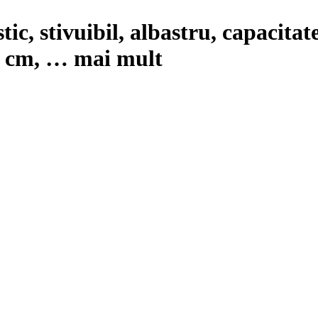
stic, stivuibil, albastru, capacita
5 cm
, …
mai mult