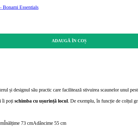
 – Bonami Essentials
ADAUGĂ ÎN COȘ
ul și designul său practic care facilitează stivuirea scaunelor unul peste
i îi poți
schimba cu ușurință locul
. De exemplu, în funcție de colțul g
cm
Înălțime 73 cm
Adâncime 55 cm