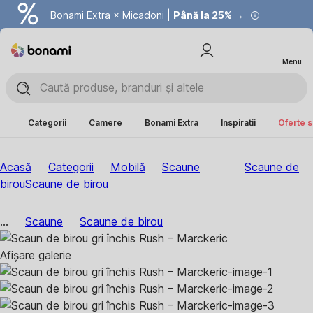
Bonami Extra × Micadoni |
Summer Sale |
Economisești până la 40% →
Până la 25% →
Menu
Categorii
Camere
Bonami Extra
Inspiratii
Oferte s
Acasă
Categorii
Mobilă
Scaune
Scaune de
birou
Scaune de birou
...
Scaune
Scaune de birou
Afișare galerie