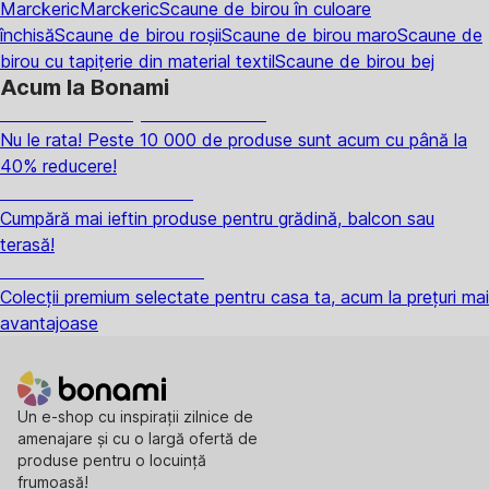
Marckeric
Marckeric
Scaune de birou în culoare
închisă
Scaune de birou roșii
Scaune de birou maro
Scaune de
birou cu tapițerie din material textil
Scaune de birou bej
Acum la Bonami
Summer Sale până la -40 %
Nu le rata! Peste 10 000 de produse sunt acum cu până la
40% reducere!
Grădină la reducere
Cumpără mai ieftin produse pentru grădină, balcon sau
terasă!
Premium la reducere
Colecții premium selectate pentru casa ta, acum la prețuri mai
avantajoase
Un e-shop cu inspirații zilnice de
amenajare și cu o largă ofertă de
produse pentru o locuință
frumoasă!