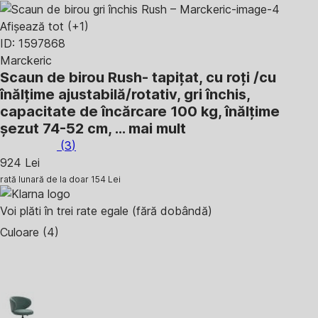
Afișează tot
(+1)
ID: 1597868
Marckeric
Scaun de birou Rush
- tapițat, cu roți /cu
înălțime ajustabilă/rotativ, gri închis,
capacitate de încărcare 100 kg, înălțime
șezut 74-52 cm
, …
mai mult
(
3
)
924 Lei
rată lunară de la doar
154 Lei
Voi plăti în trei rate egale (fără dobândă)
Culoare (4)