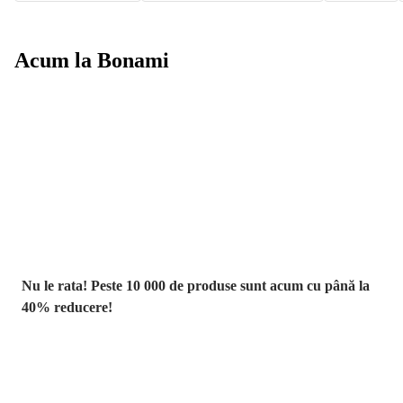
Acum la Bonami
Summer Sale
până la -40 %
Nu le rata! Peste 10 000 de produse sunt acum cu până la
40% reducere!
Grădină la
reducere