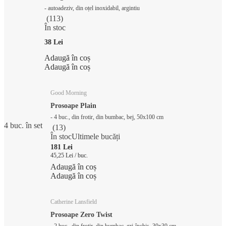
- autoadeziv, din oțel inoxidabil, argintiu
(
113
)
În stoc
38 Lei
Adaugă în coș
Adaugă în coș
Good Morning
Prosoape Plain
- 4 buc., din frotir, din bumbac, bej, 50x100 cm
4 buc. în set
(
13
)
În stoc
Ultimele bucăți
181 Lei
45,25 Lei / buc.
Adaugă în coș
Adaugă în coș
Catherine Lansfield
Prosoape Zero Twist
- 2 buc., din frotir, din bumbac, gri-închis, 30x30 cm