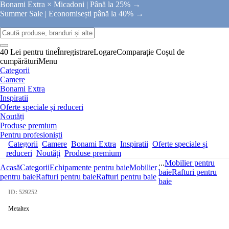
Bonami Extra × Micadoni |
Până la 25% →
Summer Sale |
Economisești până la 40% →
40 Lei pentru tine
Înregistrare
Logare
Comparație
Coșul de
cumpărături
Menu
Categorii
Camere
Bonami Extra
Inspiratii
Oferte speciale și reduceri
Noutăți
Produse premium
Pentru profesioniști
Categorii
Camere
Bonami Extra
Inspiratii
Oferte speciale și
reduceri
Noutăți
Produse premium
...
Mobilier pentru
Acasă
Categorii
Echipamente pentru baie
Mobilier
baie
Rafturi pentru
pentru baie
Rafturi pentru baie
Rafturi pentru baie
baie
ID: 529252
Metaltex