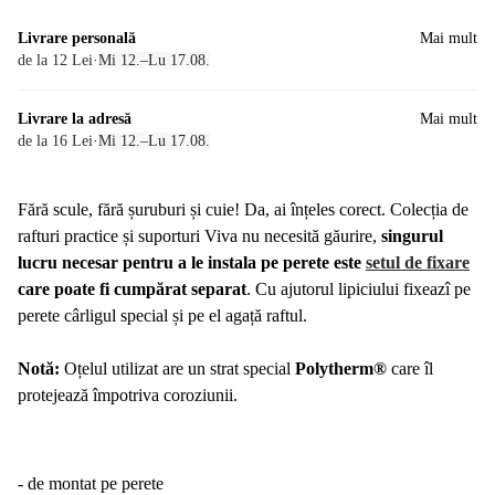
Livrare personală
Mai mult
de la 12 Lei
·
Mi 12.–Lu 17.08.
Livrare la adresă
Mai mult
de la 16 Lei
·
Mi 12.–Lu 17.08.
Fără scule, fără șuruburi și cuie! Da, ai înțeles corect. Colecția de
rafturi practice și suporturi Viva nu necesită găurire,
singurul
lucru necesar pentru a le instala pe perete este
setul de fixare
care poate fi cumpărat separat
. Cu ajutorul lipiciului fixeazî pe
perete cârligul special și pe el agață raftul.
Notă:
Oțelul utilizat are un strat special
Polytherm®
care îl
protejează împotriva coroziunii.
- de montat pe perete