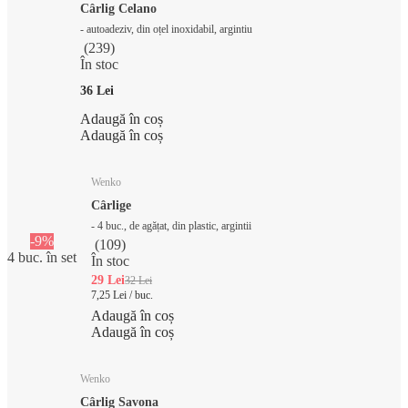
Cârlig Celano
- autoadeziv, din oțel inoxidabil, argintiu
(
239
)
În stoc
36 Lei
Adaugă în coș
Adaugă în coș
Wenko
Cârlige
- 4 buc., de agățat, din plastic, argintii
-9%
(
109
)
4 buc. în set
În stoc
29 Lei
32 Lei
7,25 Lei / buc.
Adaugă în coș
Adaugă în coș
Wenko
Cârlig Savona