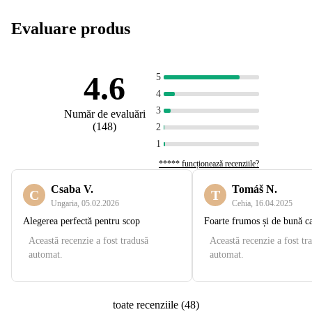
Evaluare produs
4.6
5
4
3
Număr de evaluări
(
148
)
2
1
***** funcționează recenziile?
Csaba V.
Tomáš N.
C
T
Ungaria
,
05.02.2026
Cehia
,
16.04.2025
Alegerea perfectă pentru scop
Foarte frumos și de bună ca
Această recenzie a fost tradusă
Această recenzie a fost tr
automat.
automat.
toate recenziile
(
48
)