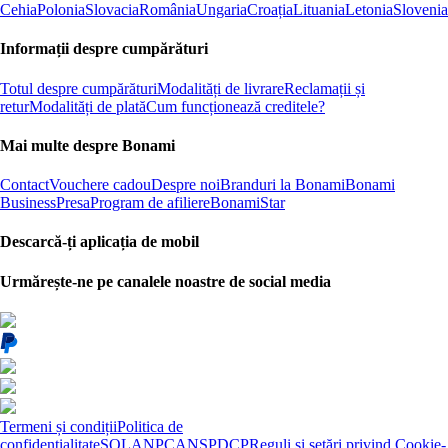
Cehia
Polonia
Slovacia
România
Ungaria
Croația
Lituania
Letonia
Slovenia
Informații despre cumpărături
Totul despre cumpărături
Modalități de livrare
Reclamații și
retur
Modalități de plată
Cum funcționează creditele?
Mai multe despre Bonami
Contact
Vouchere cadou
Despre noi
Branduri la Bonami
Bonami
Business
Presa
Program de afiliere
BonamiStar
Descarcă-ți aplicația de mobil
Urmărește-ne pe canalele noastre de social media
Termeni și condiții
Politica de
confidențialitate
SOL
ANPC
ANSPDCP
Reguli și setări privind Cookie-