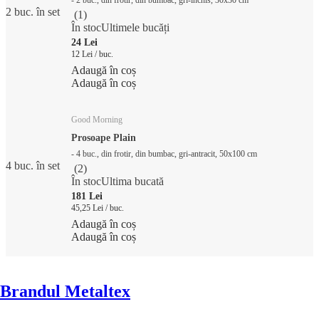
2 buc. în set
(
1
)
În stoc
Ultimele bucăți
24 Lei
12 Lei / buc.
Adaugă în coș
Adaugă în coș
Good Morning
Prosoape Plain
- 4 buc., din frotir, din bumbac, gri-antracit, 50x100 cm
4 buc. în set
(
2
)
În stoc
Ultima bucată
181 Lei
45,25 Lei / buc.
Adaugă în coș
Adaugă în coș
Brandul Metaltex