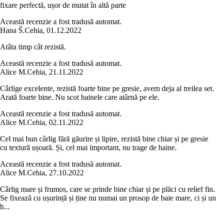
fixare perfectă, ușor de mutat în altă parte
Această recenzie a fost tradusă automat.
Hana Š.
Cehia
,
01.12.2022
Atâta timp cât rezistă.
Această recenzie a fost tradusă automat.
Alice M.
Cehia
,
21.11.2022
Cârlige excelente, rezistă foarte bine pe gresie, avem deja al treilea set.
Arată foarte bine. Nu scot hainele care atârnă pe ele.
Această recenzie a fost tradusă automat.
Alice M.
Cehia
,
02.11.2022
Cel mai bun cârlig fără găurire și lipire, rezistă bine chiar și pe gresie
cu textură ușoară. Și, cel mai important, nu trage de haine.
Această recenzie a fost tradusă automat.
Alice M.
Cehia
,
27.10.2022
Cârlig mare și frumos, care se prinde bine chiar și pe plăci cu relief fin.
Se fixează cu ușurință și ține nu numai un prosop de baie mare, ci și un
h...