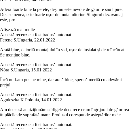
Aderă foarte bine la perete, deși nu este nevoie de găurire sau lipire.
De asemenea, este foarte ușor de mutat ulterior. Singurul dezavantaj
este, pro...
Afișează mai multe
Această recenzie a fost tradusă automat.
Ferenc S.
Ungaria
,
22.01.2022
Arată bine, datorită montajului în vid, ușor de instalat și de reîncărcat.
Se menține bine.
Această recenzie a fost tradusă automat.
Nóra S.
Ungaria
,
15.01.2022
Încă nu l-am pus pe mine, dar arată bine, sper că merită cu adevărat
prețul.
Această recenzie a fost tradusă automat.
Agnieszka K.
Polonia
,
14.01.2022
Am decis să achiziționăm cârligele deoarece eram îngrijorat de găurirea
în plăcile de suprafață mare. Produsul corespunde așteptărilor mele.
Această recenzie a fost tradusă automat.