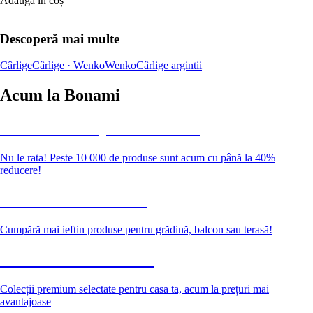
Adaugă în coș
Descoperă mai multe
Cârlige
Cârlige · Wenko
Wenko
Cârlige argintii
Acum la Bonami
Summer Sale până la -40 %
Nu le rata! Peste 10 000 de produse sunt acum cu până la 40%
reducere!
Grădină la reducere
Cumpără mai ieftin produse pentru grădină, balcon sau terasă!
Premium la reducere
Colecții premium selectate pentru casa ta, acum la prețuri mai
avantajoase