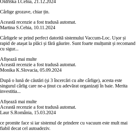
Oldřiška I.
Cehia
,
21.12.2024
Cârlige grozave, chiar țin.
Această recenzie a fost tradusă automat.
Martina S.
Cehia
,
10.11.2024
Cârligele se prind perfect datorită sistemului Vaccum-Loc. Ușor și
rapid de atașat la plăci și fără găurire. Sunt foarte mulțumit și recomand
cu sigur...
Afișează mai multe
Această recenzie a fost tradusă automat.
Monika K.
Slovacia
,
05.09.2024
După o lună de căutări (și 3 încercări cu alte cârlige), acesta este
singurul cârlig care ne-a ținut cu adevărat organizați în baie. Merita
investitia...
Afișează mai multe
Această recenzie a fost tradusă automat.
Laur S.
România
,
15.03.2024
ce promite face si iar sistemul de prindere cu vacuum este mult mai
fiabil decat cel autoadeziv.