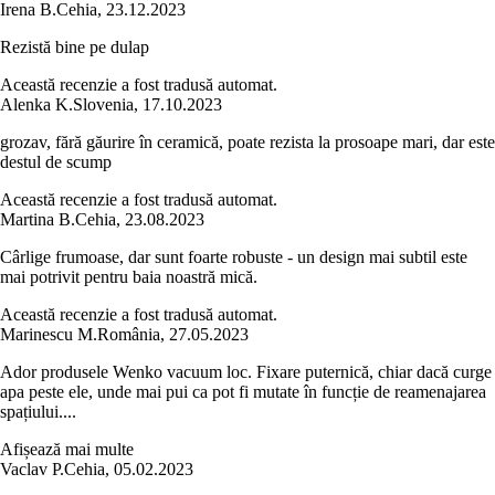
Irena B.
Cehia
,
23.12.2023
Rezistă bine pe dulap
Această recenzie a fost tradusă automat.
Alenka K.
Slovenia
,
17.10.2023
grozav, fără găurire în ceramică, poate rezista la prosoape mari, dar este
destul de scump
Această recenzie a fost tradusă automat.
Martina B.
Cehia
,
23.08.2023
Cârlige frumoase, dar sunt foarte robuste - un design mai subtil este
mai potrivit pentru baia noastră mică.
Această recenzie a fost tradusă automat.
Marinescu M.
România
,
27.05.2023
Ador produsele Wenko vacuum loc. Fixare puternică, chiar dacă curge
apa peste ele, unde mai pui ca pot fi mutate în funcție de reamenajarea
spațiului....
Afișează mai multe
Vaclav P.
Cehia
,
05.02.2023