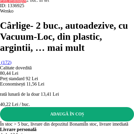
Preț avantajos
2 buc. în set
ID: 1336925
Wenko
Cârlige
- 2 buc., autoadezive, cu
Vacuum-Loc, din plastic,
argintii
, …
mai mult
(
172
)
Calitate dovedită
80,44 Lei
Preț standard 92 Lei
Economisești 11,56 Lei
rată lunară de la doar
13,41 Lei
40,22 Lei / buc.
ADAUGĂ ÎN COȘ
În stoc > 5 buc, livrare din depozitul Bonami
În stoc, livrare imediată
Livrare personală