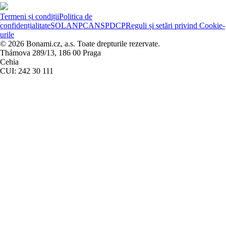
Termeni și condiții
Politica de
confidențialitate
SOL
ANPC
ANSPDCP
Reguli și setări privind Cookie-
urile
© 2026 Bonami.cz, a.s. Toate drepturile rezervate.
Thámova 289/13, 186 00 Praga
Cehia
CUI: 242 30 111