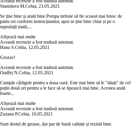
Această recenzie a fost tradusă automat.
Stanislava M.
Cehia
,
23.05.2021
Se ține bine și arată bine.Pompa trebuie să fie scoasă mai brusc de
patru ori conform instrucțiunilor, apoi se ține bine chiar și pe o
suprafață mată,...
Afișează mai multe
Această recenzie a fost tradusă automat.
Hana S.
Cehia
,
12.05.2021
Grozav!
Această recenzie a fost tradusă automat.
Ondřej N.
Cehia
,
12.05.2021
Cumpăr cârligele pentru a doua oară. Este mai bine să le "tăiați" de cel
puțin două ori pentru a le face să se lipească mai bine. Acestea arată
foarte...
Afișează mai multe
Această recenzie a fost tradusă automat.
Zuzana P.
Cehia
,
10.05.2021
Sunt destul de groase, dar par de bună calitate și rezistă bine.