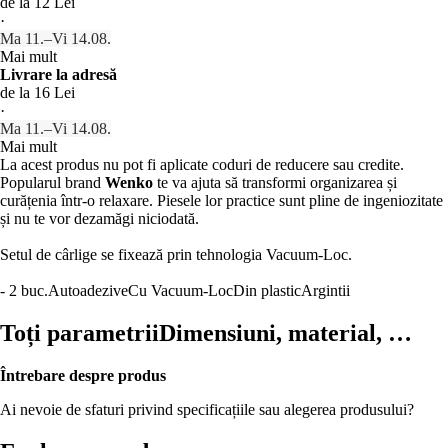
de la 12 Lei
·
Ma 11.–Vi 14.08.
Mai mult
Livrare la adresă
de la 16 Lei
·
Ma 11.–Vi 14.08.
Mai mult
La acest produs nu pot fi aplicate coduri de reducere sau credite.
Popularul brand
Wenko
te va ajuta să transformi organizarea și
curățenia într-o relaxare. Piesele lor practice sunt pline de ingeniozitate
și nu te vor dezamăgi niciodată.
Setul de cârlige se fixează prin tehnologia Vacuum-Loc.
- 2 buc.
Autoadezive
Cu Vacuum-Loc
Din plastic
Argintii
Toți parametrii
Dimensiuni, material, …
Întrebare despre produs
Ai nevoie de sfaturi privind specificațiile sau alegerea produsului?