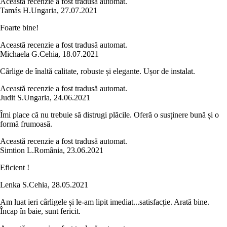
Această recenzie a fost tradusă automat.
Tamás H.
Ungaria
,
27.07.2021
Foarte bine!
Această recenzie a fost tradusă automat.
Michaela G.
Cehia
,
18.07.2021
Cârlige de înaltă calitate, robuste și elegante. Ușor de instalat.
Această recenzie a fost tradusă automat.
Judit S.
Ungaria
,
24.06.2021
Îmi place că nu trebuie să distrugi plăcile. Oferă o susținere bună și o
formă frumoasă.
Această recenzie a fost tradusă automat.
Simtion L.
România
,
23.06.2021
Eficient !
Lenka S.
Cehia
,
28.05.2021
Am luat ieri cârligele și le-am lipit imediat...satisfacție. Arată bine.
Încap în baie, sunt fericit.