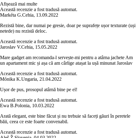
Afișează mai multe
Această recenzie a fost tradusă automat.
Markéta G.
Cehia
,
13.09.2022
Rezistă bine, dar numai pe gresie, doar pe suprafețe ușor texturate (uși
netede) nu rezistă deloc.
Această recenzie a fost tradusă automat.
Jaroslav V.
Cehia
,
15.05.2022
Mare gadget am recomanda-l servește-mi pentru a atârna jachete Am
un apartament mic și așa că am cârlige atașat la ușă minunat Jaroslav
Această recenzie a fost tradusă automat.
Mónika K.
Ungaria
,
21.04.2022
Ușor de pus, prosopul atârnă bine pe el!
Această recenzie a fost tradusă automat.
Ewa B.
Polonia
,
10.03.2022
Arată elegant, este bine făcut și nu trebuie să faceți găuri în peretele
băii, ceea ce este foarte convenabil.
Această recenzie a fost tradusă automat.
Aleš Ž.
Slovenia
,
04.03.2022