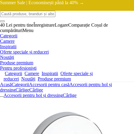
Summer Sale |
Economisești până la 40% →
40 Lei pentru tine
Înregistrare
Logare
Comparație
Coșul de
cumpărături
Menu
Categorii
Camere
Inspiratii
Oferte speciale și reduceri
Noutăți
Produse premium
Pentru profesioniști
Categorii
Camere
Inspiratii
Oferte speciale și
reduceri
Noutăți
Produse premium
Acasă
Categorii
Accesorii pentru casă
Accesorii pentru hol și
dressing
Cârlige
Cârlige
...
Accesorii pentru hol și dressing
Cârlige