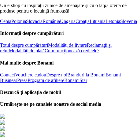
Un e-shop cu inspirații zilnice de amenajare și cu o largă ofertă de
produse pentru o locuință frumoasă!
Cehia
Polonia
Slovacia
România
Ungaria
Croația
Lituania
Letonia
Slovenia
Informații despre cumpărături
Totul despre cumpărături
Modalități de livrare
Reclamații și
retur
Modalități de plată
Cum funcționează creditele?
Mai multe despre Bonami
Contact
Vouchere cadou
Despre noi
Branduri la Bonami
Bonami
Business
Presa
Program de afiliere
BonamiStar
Descarcă-ți aplicația de mobil
Urmărește-ne pe canalele noastre de social media