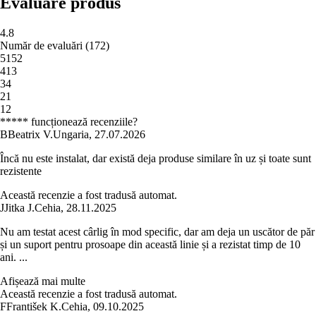
Evaluare produs
4.8
Număr de evaluări
(
172
)
5
152
4
13
3
4
2
1
1
2
***** funcționează recenziile?
B
Beatrix V.
Ungaria
,
27.07.2026
Încă nu este instalat, dar există deja produse similare în uz și toate sunt
rezistente
Această recenzie a fost tradusă automat.
J
Jitka J.
Cehia
,
28.11.2025
Nu am testat acest cârlig în mod specific, dar am deja un uscător de păr
și un suport pentru prosoape din această linie și a rezistat timp de 10
ani. ...
Afișează mai multe
Această recenzie a fost tradusă automat.
F
František K.
Cehia
,
09.10.2025