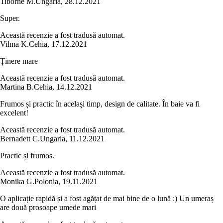
Tiborné M.
Ungaria
,
28.12.2021
Super.
Această recenzie a fost tradusă automat.
Vilma K.
Cehia
,
17.12.2021
Ținere mare
Această recenzie a fost tradusă automat.
Martina B.
Cehia
,
14.12.2021
Frumos și practic în același timp, design de calitate. În baie va fi
excelent!
Această recenzie a fost tradusă automat.
Bernadett C.
Ungaria
,
11.12.2021
Practic și frumos.
Această recenzie a fost tradusă automat.
Monika G.
Polonia
,
19.11.2021
O aplicație rapidă și a fost agățat de mai bine de o lună :) Un umeraș
are două prosoape umede mari