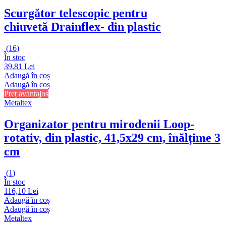
Scurgător telescopic pentru
chiuvetă Drainflex
- din plastic
(
16
)
În stoc
39,81 Lei
Adaugă în coș
Adaugă în coș
Preț avantajos
Metaltex
Organizator pentru mirodenii Loop
-
rotativ, din plastic, 41,5x29 cm, înălțime 3
cm
(
1
)
În stoc
116,10 Lei
Adaugă în coș
Adaugă în coș
Metaltex