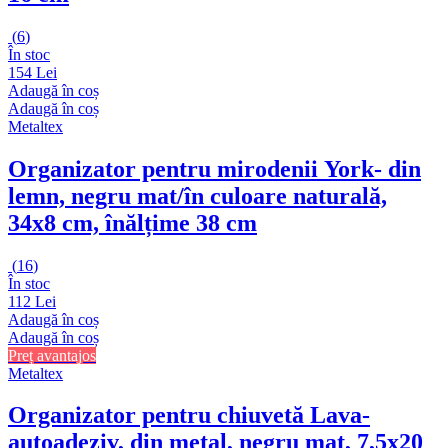
(
6
)
În stoc
154 Lei
Adaugă în coș
Adaugă în coș
Metaltex
Organizator pentru mirodenii York
- din
lemn, negru mat/în culoare naturală,
34x8 cm, înălțime 38 cm
(
16
)
În stoc
112 Lei
Adaugă în coș
Adaugă în coș
Preț avantajos
Metaltex
Organizator pentru chiuvetă Lava
-
autoadeziv, din metal, negru mat, 7,5x20