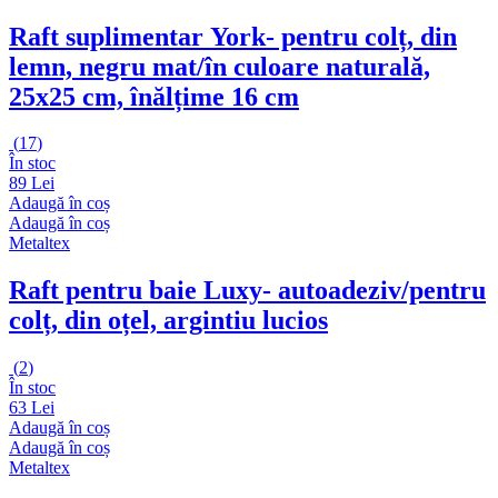
Raft suplimentar York
- pentru colț, din
lemn, negru mat/în culoare naturală,
25x25 cm, înălțime 16 cm
(
17
)
În stoc
89 Lei
Adaugă în coș
Adaugă în coș
Metaltex
Raft pentru baie Luxy
- autoadeziv/pentru
colț, din oțel, argintiu lucios
(
2
)
În stoc
63 Lei
Adaugă în coș
Adaugă în coș
Metaltex