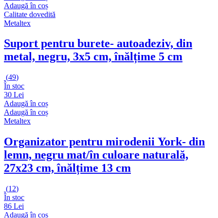
Adaugă în coș
Calitate dovedită
Metaltex
Suport pentru burete
- autoadeziv, din
metal, negru, 3x5 cm, înălțime 5 cm
(
49
)
În stoc
30 Lei
Adaugă în coș
Adaugă în coș
Metaltex
Organizator pentru mirodenii York
- din
lemn, negru mat/în culoare naturală,
27x23 cm, înălțime 13 cm
(
12
)
În stoc
86 Lei
Adaugă în coș