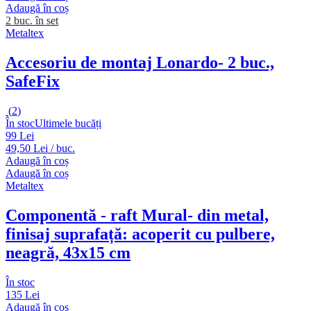
Adaugă în coș
2 buc. în set
Metaltex
Accesoriu de montaj Lonardo
- 2 buc.,
SafeFix
(
2
)
În stoc
Ultimele bucăți
99 Lei
49,50 Lei / buc.
Adaugă în coș
Adaugă în coș
Metaltex
Componentă - raft Mural
- din metal,
finisaj suprafață: acoperit cu pulbere,
neagră, 43x15 cm
În stoc
135 Lei
Adaugă în coș