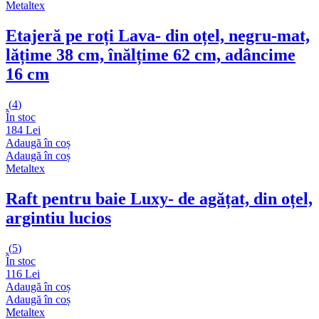
Metaltex
Etajeră pe roți Lava
- din oțel, negru-mat,
lățime 38 cm, înălțime 62 cm, adâncime
16 cm
(
4
)
În stoc
184 Lei
Adaugă în coș
Adaugă în coș
Metaltex
Raft pentru baie Luxy
- de agățat, din oțel,
argintiu lucios
(
5
)
În stoc
116 Lei
Adaugă în coș
Adaugă în coș
Metaltex