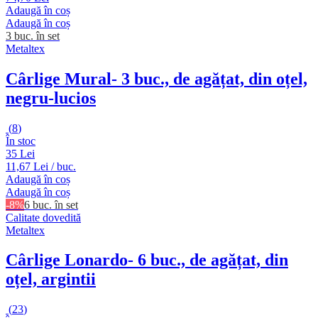
Adaugă în coș
Adaugă în coș
3 buc. în set
Metaltex
Cârlige Mural
- 3 buc., de agățat, din oțel,
negru-lucios
(
8
)
În stoc
35 Lei
11,67 Lei / buc.
Adaugă în coș
Adaugă în coș
-8%
6 buc. în set
Calitate dovedită
Metaltex
Cârlige Lonardo
- 6 buc., de agățat, din
oțel, argintii
(
23
)