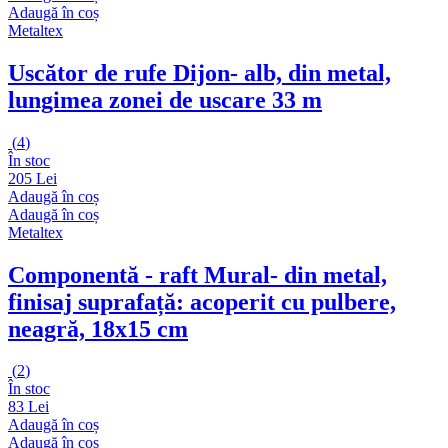
Adaugă în coș
Metaltex
Uscător de rufe Dijon
- alb, din metal,
lungimea zonei de uscare 33 m
(
4
)
În stoc
205 Lei
Adaugă în coș
Adaugă în coș
Metaltex
Componentă - raft Mural
- din metal,
finisaj suprafață: acoperit cu pulbere,
neagră, 18x15 cm
(
2
)
În stoc
83 Lei
Adaugă în coș
Adaugă în coș