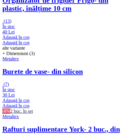
Organizator de frigider Frigo
- din
plastic, înălțime 10 cm
(
13
)
În stoc
40 Lei
Adaugă în coș
Adaugă în coș
alte variante
+ Dimensiuni (3)
Metaltex
Burete de vase
- din silicon
(
7
)
În stoc
30 Lei
Adaugă în coș
Adaugă în coș
-8%
2 buc. în set
Metaltex
Rafturi suplimentare York
- 2 buc., din