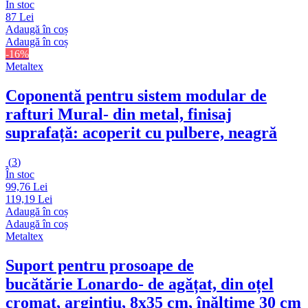
În stoc
87 Lei
Adaugă în coș
Adaugă în coș
-16%
Metaltex
Coponentă pentru sistem modular de
rafturi Mural
- din metal, finisaj
suprafață: acoperit cu pulbere, neagră
(
3
)
În stoc
99,76 Lei
119,19 Lei
Adaugă în coș
Adaugă în coș
Metaltex
Suport pentru prosoape de
bucătărie Lonardo
- de agățat, din oțel
cromat, argintiu, 8x35 cm, înălțime 30 cm