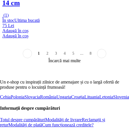
14 cm
(
1
)
În stoc
Ultima bucată
75 Lei
Adaugă în coș
Adaugă în coș
1
2
3
4
5
...
8
Încarcă mai multe
Un e-shop cu inspirații zilnice de amenajare și cu o largă ofertă de
produse pentru o locuință frumoasă!
Cehia
Polonia
Slovacia
România
Ungaria
Croația
Lituania
Letonia
Slovenia
Informații despre cumpărături
Totul despre cumpărături
Modalități de livrare
Reclamații și
retur
Modalități de plată
Cum funcționează creditele?