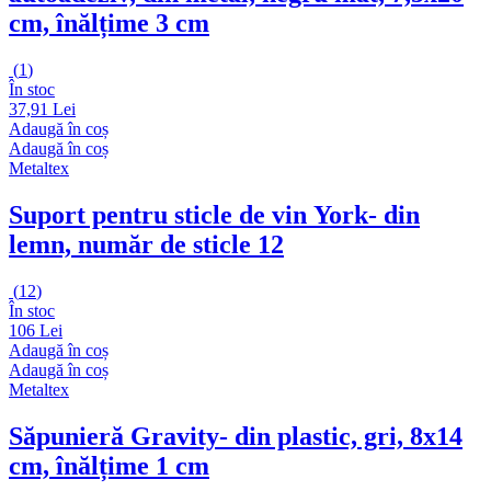
cm, înălțime 3 cm
(
1
)
În stoc
37,91 Lei
Adaugă în coș
Adaugă în coș
Metaltex
Suport pentru sticle de vin York
- din
lemn, număr de sticle 12
(
12
)
În stoc
106 Lei
Adaugă în coș
Adaugă în coș
Metaltex
Săpunieră Gravity
- din plastic, gri, 8x14
cm, înălțime 1 cm