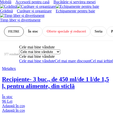
Mobilă
Accesorii pentru casă
Bucătărie și servirea mesei
Grădină
Curățare și organizare
Echipamente pentru baie
Timp liber și divertisment
În stoc
Oferte speciale și reduceri
Seria
P
FILTRE
Cele mai bine vândute
377 rezultate
Cele mai bine vândute
Cele mai bine vândute
Cel mai mare discount
Cel mai ieftin
Metaltex
Recipiente
- 3 buc., de 450 ml/de 1 l/de 1,5
l, pentru alimente, din sticlă
În stoc
96 Lei
Adaugă în coș
Adaugă în coș