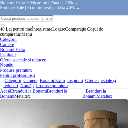
Bonami Extra × Micadoni |
Până la 25% →
Summer Sale |
Economisești până la 40% →
40 Lei pentru tine
Înregistrare
Logare
Comparație
Coșul de
cumpărături
Menu
Categorii
Camere
Bonami Extra
Inspiratii
Oferte speciale și reduceri
Noutăți
Produse premium
Pentru profesioniști
Categorii
Camere
Bonami Extra
Inspiratii
Oferte speciale și
reduceri
Noutăți
Produse premium
Acasă
Branduri la Bonami
Branduri la
...
Branduri la
Bonami
Metaltex
Bonami
Metaltex