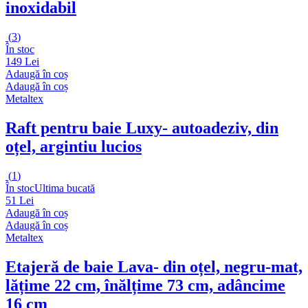
inoxidabil
(
3
)
În stoc
149 Lei
Adaugă în coș
Adaugă în coș
Metaltex
Raft pentru baie Luxy
- autoadeziv, din
oțel, argintiu lucios
(
1
)
În stoc
Ultima bucată
51 Lei
Adaugă în coș
Adaugă în coș
Metaltex
Etajeră de baie Lava
- din oțel, negru-mat,
lățime 22 cm, înălțime 73 cm, adâncime
16 cm