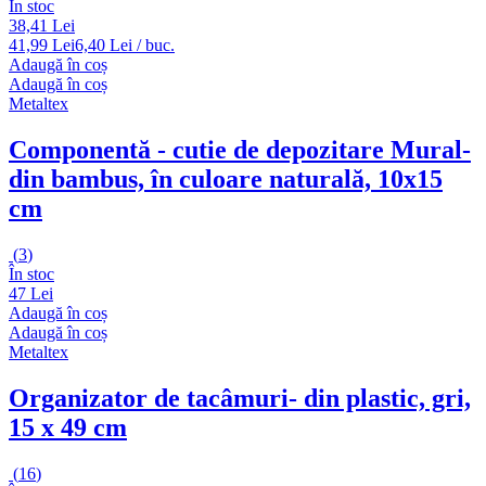
În stoc
38,41 Lei
41,99 Lei
6,40 Lei / buc.
Adaugă în coș
Adaugă în coș
Metaltex
Componentă - cutie de depozitare Mural
-
din bambus, în culoare naturală, 10x15
cm
(
3
)
În stoc
47 Lei
Adaugă în coș
Adaugă în coș
Metaltex
Organizator de tacâmuri
- din plastic, gri,
15 x 49 cm
(
16
)