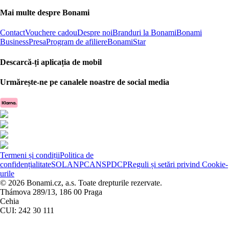
Mai multe despre Bonami
Contact
Vouchere cadou
Despre noi
Branduri la Bonami
Bonami
Business
Presa
Program de afiliere
BonamiStar
Descarcă-ți aplicația de mobil
Urmărește-ne pe canalele noastre de social media
Termeni și condiții
Politica de
confidențialitate
SOL
ANPC
ANSPDCP
Reguli și setări privind Cookie-
urile
© 2026 Bonami.cz, a.s. Toate drepturile rezervate.
Thámova 289/13, 186 00 Praga
Cehia
CUI: 242 30 111