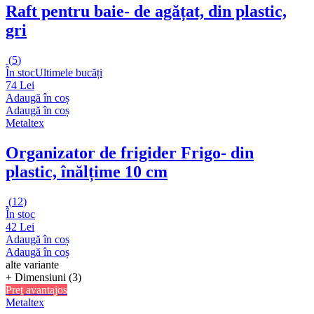
Raft pentru baie
- de agățat, din plastic,
gri
(
5
)
În stoc
Ultimele bucăți
74 Lei
Adaugă în coș
Adaugă în coș
Metaltex
Organizator de frigider Frigo
- din
plastic, înălțime 10 cm
(
12
)
În stoc
42 Lei
Adaugă în coș
Adaugă în coș
alte variante
+ Dimensiuni (3)
Preț avantajos
Metaltex