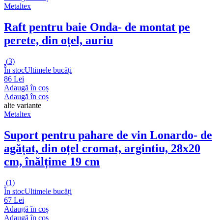
Metaltex
Raft pentru baie Onda
- de montat pe
perete, din oțel, auriu
(
3
)
În stoc
Ultimele bucăți
86 Lei
Adaugă în coș
Adaugă în coș
alte variante
Metaltex
Suport pentru pahare de vin Lonardo
- de
agățat, din oțel cromat, argintiu, 28x20
cm, înălțime 19 cm
(
1
)
În stoc
Ultimele bucăți
67 Lei
Adaugă în coș
Adaugă în coș