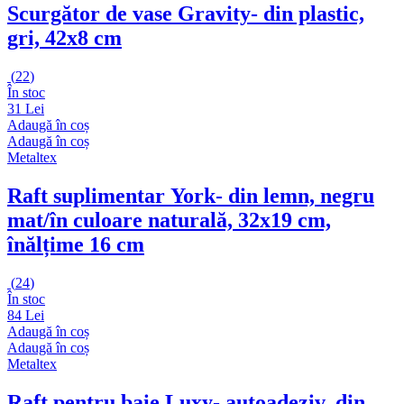
Scurgător de vase Gravity
- din plastic,
gri, 42x8 cm
(
22
)
În stoc
31 Lei
Adaugă în coș
Adaugă în coș
Metaltex
Raft suplimentar York
- din lemn, negru
mat/în culoare naturală, 32x19 cm,
înălțime 16 cm
(
24
)
În stoc
84 Lei
Adaugă în coș
Adaugă în coș
Metaltex
Raft pentru baie Luxy
- autoadeziv, din