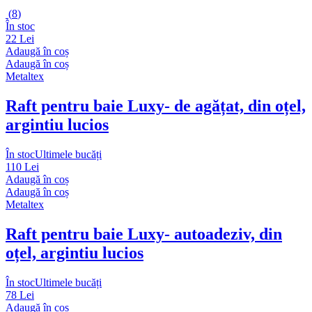
(
8
)
În stoc
22 Lei
Adaugă în coș
Adaugă în coș
Metaltex
Raft pentru baie Luxy
- de agățat, din oțel,
argintiu lucios
În stoc
Ultimele bucăți
110 Lei
Adaugă în coș
Adaugă în coș
Metaltex
Raft pentru baie Luxy
- autoadeziv, din
oțel, argintiu lucios
În stoc
Ultimele bucăți
78 Lei
Adaugă în coș