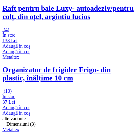
Raft pentru baie Luxy
- autoadeziv/pentru
colț, din oțel, argintiu lucios
(
4
)
În stoc
138 Lei
Adaugă în coș
Adaugă în coș
Metaltex
Organizator de frigider Frigo
- din
plastic, înălțime 10 cm
(
13
)
În stoc
37 Lei
Adaugă în coș
Adaugă în coș
alte variante
+ Dimensiuni (3)
Metaltex