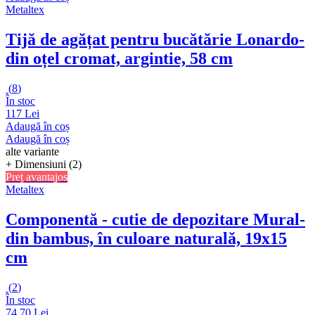
Metaltex
Tijă de agățat pentru bucătărie Lonardo
-
din oțel cromat, argintie, 58 cm
(
8
)
În stoc
117 Lei
Adaugă în coș
Adaugă în coș
alte variante
+ Dimensiuni (2)
Preț avantajos
Metaltex
Componentă - cutie de depozitare Mural
-
din bambus, în culoare naturală, 19x15
cm
(
2
)
În stoc
74,70 Lei