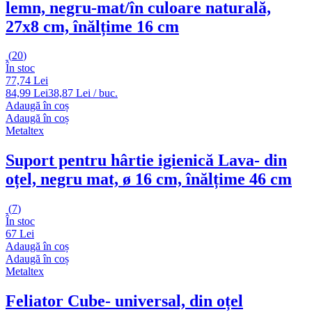
lemn, negru-mat/în culoare naturală,
27x8 cm, înălțime 16 cm
(
20
)
În stoc
77,74 Lei
84,99 Lei
38,87 Lei / buc.
Adaugă în coș
Adaugă în coș
Metaltex
Suport pentru hârtie igienică Lava
- din
oțel, negru mat, ø 16 cm, înălțime 46 cm
(
7
)
În stoc
67 Lei
Adaugă în coș
Adaugă în coș
Metaltex
Feliator Cube
- universal, din oțel