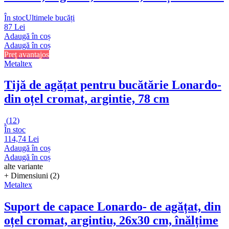
În stoc
Ultimele bucăți
87 Lei
Adaugă în coș
Adaugă în coș
Preț avantajos
Metaltex
Tijă de agățat pentru bucătărie Lonardo
-
din oțel cromat, argintie, 78 cm
(
12
)
În stoc
114,74 Lei
Adaugă în coș
Adaugă în coș
alte variante
+ Dimensiuni (2)
Metaltex
Suport de capace Lonardo
- de agățat, din
oțel cromat, argintiu, 26x30 cm, înălțime