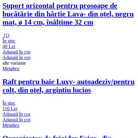
Suport orizontal pentru prosoape de
bucătărie din hârtie Lava
- din oțel, negru
mat, ø 14 cm, înălțime 32 cm
(
1
)
În stoc
40 Lei
Adaugă în coș
Adaugă în coș
alte variante
Metaltex
Raft pentru baie Luxy
- autoadeziv/pentru
colț, din oțel, argintiu lucios
În stoc
110 Lei
Adaugă în coș
Adaugă în coș
Metaltex