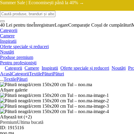
Summer Sale |
Economisești până la 40% →
40 Lei pentru tine
Înregistrare
Logare
Comparație
Coșul de cumpărături
Categorii
Camere
Inspiratii
Oferte speciale și reduceri
Noutăți
Produse premium
Pentru profesioniști
Categorii
Camere
Inspiratii
Oferte speciale și reduceri
Noutăți
Pr
Acasă
Categorii
Textile
Pături
Pături
...
Textile
Pături
Afișare galerie
Afișează tot
(+2)
Premium
Ultima bucată
ID: 1915116
noo.ma