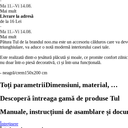
·
Ma 11.–Vi 14.08.
Mai mult
Livrare la adresă
de la 16 Lei
·
Ma 11.–Vi 14.08.
Mai mult
Pătura Tul de la brandul noo.ma este un accesoriu călduros care va deve
triunghiulare, va aduce o notă modernă interiorului casei tale.
Este realizată dintr-o țesătură plăcută și moale, ce promite confort zilnic
nu doar într-o piesă decorativă, ci și într-una funcțională.
- neagră/crem
150x200 cm
Toți parametrii
Dimensiuni, material, …
Descoperă întreaga gamă de produse Tul
Manuale, instrucțiuni de asamblare și doc
Întreținere