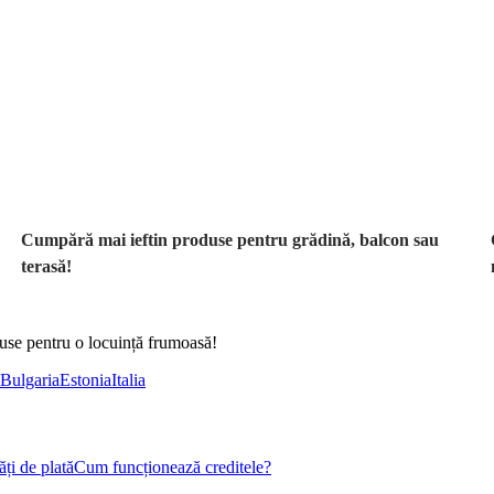
Grădină la
reducere
Cumpără mai ieftin produse pentru grădină, balcon sau
terasă!
duse pentru o locuință frumoasă!
Bulgaria
Estonia
Italia
ți de plată
Cum funcționează creditele?