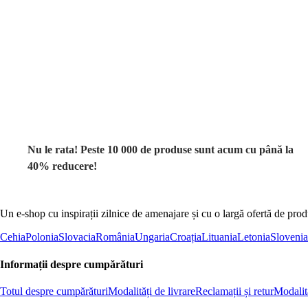
Summer Sale
până la -40 %
Nu le rata! Peste 10 000 de produse sunt acum cu până la
40% reducere!
Un e-shop cu inspirații zilnice de amenajare și cu o largă ofertă de pro
Cehia
Polonia
Slovacia
România
Ungaria
Croația
Lituania
Letonia
Slovenia
Informații despre cumpărături
Totul despre cumpărături
Modalități de livrare
Reclamații și retur
Modalită