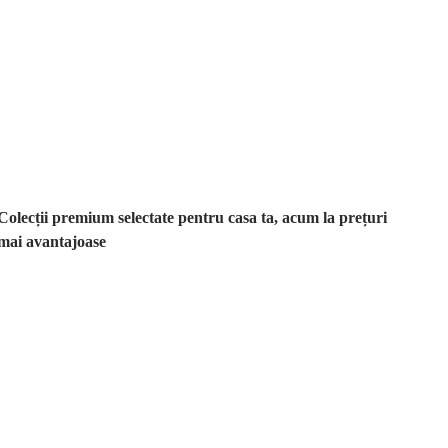
Premium la
reducere
Colecții premium selectate pentru casa ta, acum la prețuri
mai avantajoase