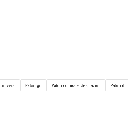
uri verzi
Pături gri
Pături cu model de Crăciun
Pături din