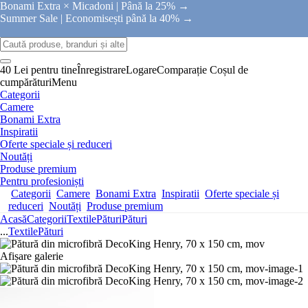
Bonami Extra × Micadoni |
Până la 25% →
Summer Sale |
Economisești până la 40% →
40 Lei pentru tine
Înregistrare
Logare
Comparație
Coșul de
cumpărături
Menu
Categorii
Camere
Bonami Extra
Inspiratii
Oferte speciale și reduceri
Noutăți
Produse premium
Pentru profesioniști
Categorii
Camere
Bonami Extra
Inspiratii
Oferte speciale și
reduceri
Noutăți
Produse premium
Acasă
Categorii
Textile
Pături
Pături
...
Textile
Pături
Afișare galerie