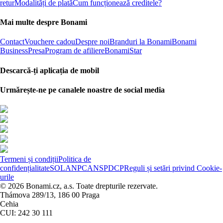
retur
Modalități de plată
Cum funcționează creditele?
Mai multe despre Bonami
Contact
Vouchere cadou
Despre noi
Branduri la Bonami
Bonami
Business
Presa
Program de afiliere
BonamiStar
Descarcă-ți aplicația de mobil
Urmărește-ne pe canalele noastre de social media
Termeni și condiții
Politica de
confidențialitate
SOL
ANPC
ANSPDCP
Reguli și setări privind Cookie-
urile
© 2026 Bonami.cz, a.s. Toate drepturile rezervate.
Thámova 289/13, 186 00 Praga
Cehia
CUI: 242 30 111