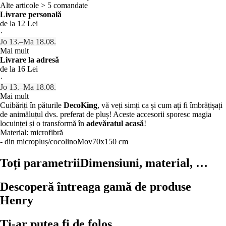
Alte articole > 5 comandate
Livrare personală
de la 12 Lei
·
Jo 13.–Ma 18.08.
Mai mult
Livrare la adresă
de la 16 Lei
·
Jo 13.–Ma 18.08.
Mai mult
Cuibăriți în păturile
DecoKing
, vă veți simți ca și cum ați fi îmbrățișați
de animăluțul dvs. preferat de pluș! Aceste accesorii sporesc magia
locuinței și o transformă în
adevăratul acasă
!
Material: microfibră
- din micropluș/cocolino
Mov
70x150 cm
Toți parametrii
Dimensiuni, material, …
Descoperă întreaga gamă de produse
Henry
Ți-ar putea fi de folos