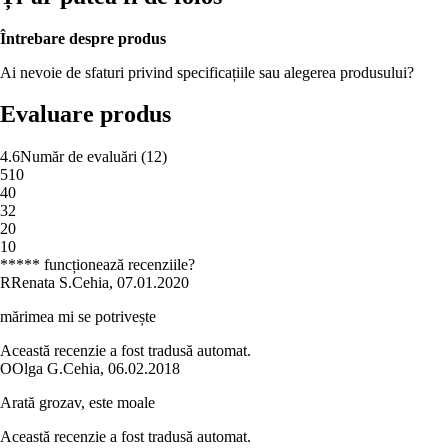
Întrebare despre produs
Ai nevoie de sfaturi privind specificațiile sau alegerea produsului?
Evaluare produs
4.6
Număr de evaluări
(
12
)
5
10
4
0
3
2
2
0
1
0
***** funcționează recenziile?
R
Renata S.
Cehia
,
07.01.2020
mărimea mi se potrivește
Această recenzie a fost tradusă automat.
O
Olga G.
Cehia
,
06.02.2018
Arată grozav, este moale
Această recenzie a fost tradusă automat.