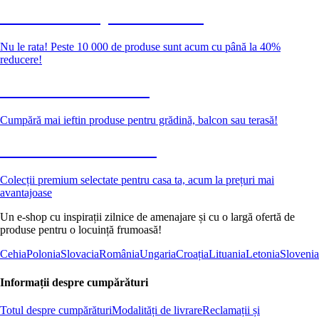
Summer Sale până la -40 %
Nu le rata! Peste 10 000 de produse sunt acum cu până la 40%
reducere!
Grădină la reducere
Cumpără mai ieftin produse pentru grădină, balcon sau terasă!
Premium la reducere
Colecții premium selectate pentru casa ta, acum la prețuri mai
avantajoase
Un e-shop cu inspirații zilnice de amenajare și cu o largă ofertă de
produse pentru o locuință frumoasă!
Cehia
Polonia
Slovacia
România
Ungaria
Croația
Lituania
Letonia
Slovenia
Informații despre cumpărături
Totul despre cumpărături
Modalități de livrare
Reclamații și