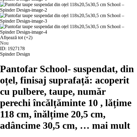
Afișează tot
(+2)
Nou
ID: 1927178
Spinder Design
Pantofar School
- suspendat, din
oțel, finisaj suprafață: acoperit
cu pulbere, taupe, număr
perechi încălțăminte 10 , lățime
118 cm, înălțime 20,5 cm,
adâncime 30,5 cm
, …
mai mult