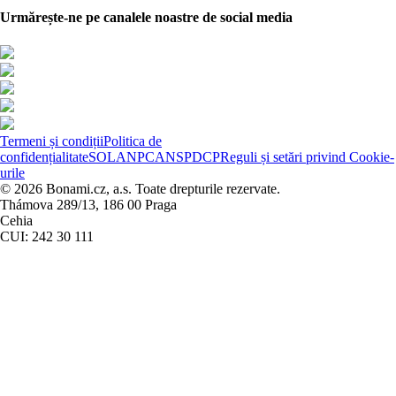
Urmărește-ne pe canalele noastre de social media
Termeni și condiții
Politica de
confidențialitate
SOL
ANPC
ANSPDCP
Reguli și setări privind Cookie-
urile
© 2026 Bonami.cz, a.s. Toate drepturile rezervate.
Thámova 289/13, 186 00 Praga
Cehia
CUI: 242 30 111