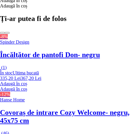
Adaugă în coș
Adaugă în coș
Ți-ar putea fi de folos
-8%
Spinder Design
Încălțător de pantofi Don
- negru
(
1
)
În stoc
Ultima bucată
335,20 Lei
367,20 Lei
Adaugă în coș
Adaugă în coș
-12%
Hanse Home
Covoraș de intrare Cozy Welcome
- negru,
45x75 cm
(
46
)