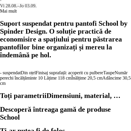
·
Vi 28.08.–Jo 03.09.
Mai mult
Suport suspendat pentru pantofi School by
Spinder Design. O soluție practică de
economisire a spațiului pentru păstrarea
pantofilor bine organizați și mereu la
îndemână pe hol.
- suspendat
Din oțel
Finisaj suprafață: acoperit cu pulbere
Taupe
Număr
perechi încălțăminte 10
Lățime 118 cm
Înălțime 20,5 cm
Adâncime 30,5
cm
Toți parametrii
Dimensiuni, material, …
Descoperă întreaga gamă de produse
School
Ți-ar putea fi de folos