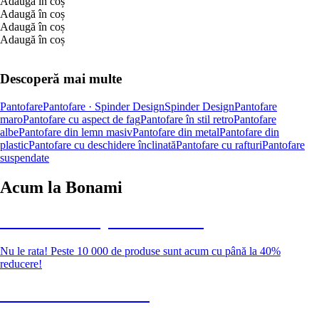
Adaugă în coș
Adaugă în coș
Adaugă în coș
Adaugă în coș
Descoperă mai multe
Pantofare
Pantofare · Spinder Design
Spinder Design
Pantofare
maro
Pantofare cu aspect de fag
Pantofare în stil retro
Pantofare
albe
Pantofare din lemn masiv
Pantofare din metal
Pantofare din
plastic
Pantofare cu deschidere înclinată
Pantofare cu rafturi
Pantofare
suspendate
Acum la Bonami
Summer Sale până la -40 %
Nu le rata! Peste 10 000 de produse sunt acum cu până la 40%
reducere!
Grădină la reducere