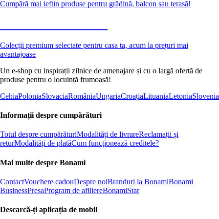
Cumpără mai ieftin produse pentru grădină, balcon sau terasă!
Premium la reducere
Colecții premium selectate pentru casa ta, acum la prețuri mai
avantajoase
Un e-shop cu inspirații zilnice de amenajare și cu o largă ofertă de
produse pentru o locuință frumoasă!
Cehia
Polonia
Slovacia
România
Ungaria
Croația
Lituania
Letonia
Slovenia
Informații despre cumpărături
Totul despre cumpărături
Modalități de livrare
Reclamații și
retur
Modalități de plată
Cum funcționează creditele?
Mai multe despre Bonami
Contact
Vouchere cadou
Despre noi
Branduri la Bonami
Bonami
Business
Presa
Program de afiliere
BonamiStar
Descarcă-ți aplicația de mobil