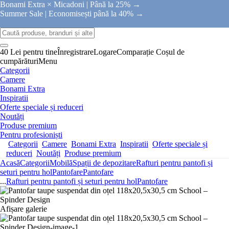
Bonami Extra × Micadoni |
Până la 25% →
Summer Sale |
Economisești până la 40% →
40 Lei pentru tine
Înregistrare
Logare
Comparație
Coșul de
cumpărături
Menu
Categorii
Camere
Bonami Extra
Inspiratii
Oferte speciale și reduceri
Noutăți
Produse premium
Pentru profesioniști
Categorii
Camere
Bonami Extra
Inspiratii
Oferte speciale și
reduceri
Noutăți
Produse premium
Acasă
Categorii
Mobilă
Spații de depozitare
Rafturi pentru pantofi și
seturi pentru hol
Pantofare
Pantofare
...
Rafturi pentru pantofi și seturi pentru hol
Pantofare
Afișare galerie