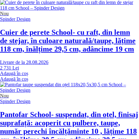
Nou
Spinder Design
Cuier de perete School
- cu raft, din lemn
de stejar, în culoare naturală/taupe, lățime
118 cm, înălțime 29,5 cm, adâncime 19 cm
Livrare de la 28.08.2026
2 731 Lei
Adaugă în coș
Adaugă în coș
Nou
Spinder Design
Pantofar School
- suspendat, din oțel, finisaj
suprafață: acoperit cu pulbere, taupe,
număr perechi încălțăminte 10 , lățime 118