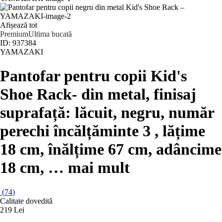
Afișează tot
Premium
Ultima bucată
ID: 937384
YAMAZAKI
Pantofar pentru copii Kid's
Shoe Rack
- din metal, finisaj
suprafață: lăcuit, negru, număr
perechi încălțăminte 3 , lățime
18 cm, înălțime 67 cm, adâncime
18 cm
, …
mai mult
(
74
)
Calitate dovedită
219 Lei