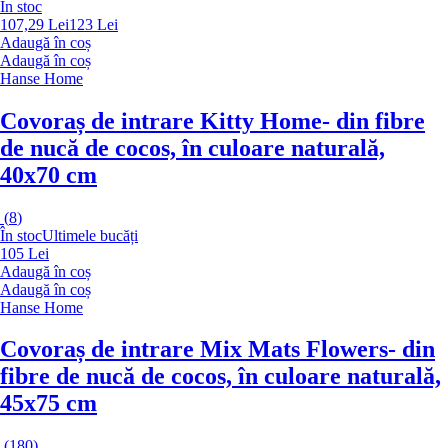
În stoc
107,29 Lei
123 Lei
Adaugă în coș
Adaugă în coș
Hanse Home
Covoraș de intrare Kitty Home
- din fibre
de nucă de cocos, în culoare naturală,
40x70 cm
(
8
)
În stoc
Ultimele bucăți
105 Lei
Adaugă în coș
Adaugă în coș
Hanse Home
Covoraș de intrare Mix Mats Flowers
- din
fibre de nucă de cocos, în culoare naturală,
45x75 cm
(
180
)