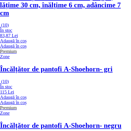
lățime 30 cm, înălțime 6 cm, adâncime 7
cm
(
10
)
În stoc
83,87 Lei
Adaugă în coș
Adaugă în coș
Premium
Zone
Încălțător de pantofi A-Shoehorn
- gri
(
10
)
În stoc
115 Lei
Adaugă în coș
Adaugă în coș
Premium
Zone
Încălțător de pantofi A-Shoehorn
- negru