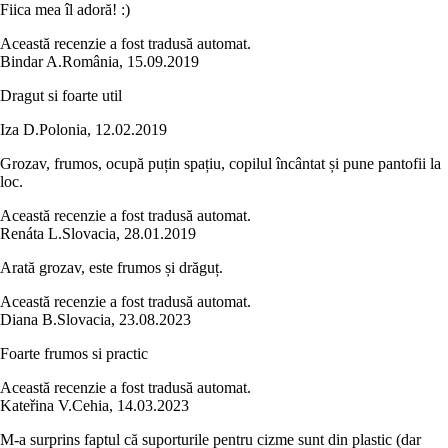
Fiica mea îl adoră! :)
Această recenzie a fost tradusă automat.
Bindar A.
România
,
15.09.2019
Dragut si foarte util
Iza D.
Polonia
,
12.02.2019
Grozav, frumos, ocupă puțin spațiu, copilul încântat și pune pantofii la
loc.
Această recenzie a fost tradusă automat.
Renáta L.
Slovacia
,
28.01.2019
Arată grozav, este frumos și drăguț.
Această recenzie a fost tradusă automat.
Diana B.
Slovacia
,
23.08.2023
Foarte frumos si practic
Această recenzie a fost tradusă automat.
Kateřina V.
Cehia
,
14.03.2023
M-a surprins faptul că suporturile pentru cizme sunt din plastic (dar