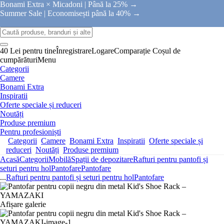
Bonami Extra × Micadoni |
Până la 25% →
Summer Sale |
Economisești până la 40% →
40 Lei pentru tine
Înregistrare
Logare
Comparație
Coșul de
cumpărături
Menu
Categorii
Camere
Bonami Extra
Inspiratii
Oferte speciale și reduceri
Noutăți
Produse premium
Pentru profesioniști
Categorii
Camere
Bonami Extra
Inspiratii
Oferte speciale și
reduceri
Noutăți
Produse premium
Acasă
Categorii
Mobilă
Spații de depozitare
Rafturi pentru pantofi și
seturi pentru hol
Pantofare
Pantofare
...
Rafturi pentru pantofi și seturi pentru hol
Pantofare
Afișare galerie