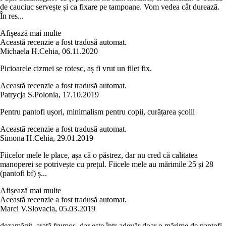
de cauciuc servește și ca fixare pe tampoane. Vom vedea cât durează.
În res...
Afișează mai multe
Această recenzie a fost tradusă automat.
Michaela H.
Cehia
,
06.11.2020
Picioarele cizmei se rotesc, aș fi vrut un filet fix.
Această recenzie a fost tradusă automat.
Patrycja S.
Polonia
,
17.10.2019
Pentru pantofi ușori, minimalism pentru copii, curățarea școlii
Această recenzie a fost tradusă automat.
Simona H.
Cehia
,
29.01.2019
Fiicelor mele le place, așa că o păstrez, dar nu cred că calitatea
manoperei se potrivește cu prețul. Fiicele mele au mărimile 25 și 28
(pantofi bf) ș...
Afișează mai multe
Această recenzie a fost tradusă automat.
Marci V.
Slovacia
,
05.03.2019
dezamăgit, arată frumos, dar este într-adevăr doar o mărime de pantofi