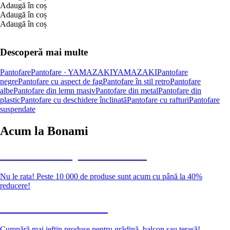
Adaugă în coș
Adaugă în coș
Adaugă în coș
Descoperă mai multe
Pantofare
Pantofare · YAMAZAKI
YAMAZAKI
Pantofare
negre
Pantofare cu aspect de fag
Pantofare în stil retro
Pantofare
albe
Pantofare din lemn masiv
Pantofare din metal
Pantofare din
plastic
Pantofare cu deschidere înclinată
Pantofare cu rafturi
Pantofare
suspendate
Acum la Bonami
Summer Sale până la -40 %
Nu le rata! Peste 10 000 de produse sunt acum cu până la 40%
reducere!
Grădină la reducere
Cumpără mai ieftin produse pentru grădină, balcon sau terasă!