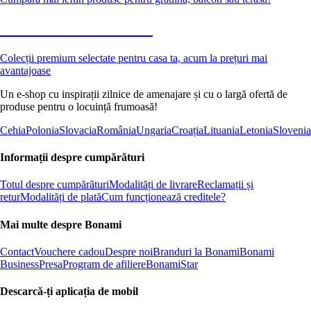
Premium la reducere
Colecții premium selectate pentru casa ta, acum la prețuri mai
avantajoase
Un e-shop cu inspirații zilnice de amenajare și cu o largă ofertă de
produse pentru o locuință frumoasă!
Cehia
Polonia
Slovacia
România
Ungaria
Croația
Lituania
Letonia
Slovenia
Informații despre cumpărături
Totul despre cumpărături
Modalități de livrare
Reclamații și
retur
Modalități de plată
Cum funcționează creditele?
Mai multe despre Bonami
Contact
Vouchere cadou
Despre noi
Branduri la Bonami
Bonami
Business
Presa
Program de afiliere
BonamiStar
Descarcă-ți aplicația de mobil