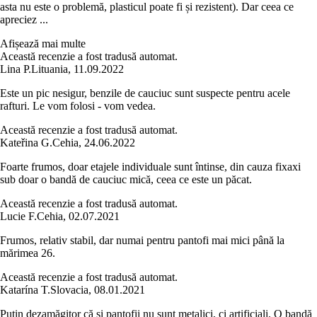
asta nu este o problemă, plasticul poate fi și rezistent). Dar ceea ce
apreciez ...
Afișează mai multe
Această recenzie a fost tradusă automat.
Lina P.
Lituania
,
11.09.2022
Este un pic nesigur, benzile de cauciuc sunt suspecte pentru acele
rafturi. Le vom folosi - vom vedea.
Această recenzie a fost tradusă automat.
Kateřina G.
Cehia
,
24.06.2022
Foarte frumos, doar etajele individuale sunt întinse, din cauza fixaxi
sub doar o bandă de cauciuc mică, ceea ce este un păcat.
Această recenzie a fost tradusă automat.
Lucie F.
Cehia
,
02.07.2021
Frumos, relativ stabil, dar numai pentru pantofi mai mici până la
mărimea 26.
Această recenzie a fost tradusă automat.
Katarína T.
Slovacia
,
08.01.2021
Puțin dezamăgitor că și pantofii nu sunt metalici, ci artificiali. O bandă