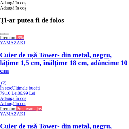
Adaugă în coș
Adaugă în coș
Ți-ar putea fi de folos
Premium
-9%
YAMAZAKI
Cuier de ușă Tower
- din metal, negru,
lățime 1,5 cm, înălțime 18 cm, adâncime 10
cm
(
2
)
În stoc
Ultimele bucăți
79,16 Lei
86,99 Lei
Adaugă în coș
Adaugă în coș
Premium
Preț avantajos
YAMAZAKI
Cuier de ușă Tower
- din metal, negru,