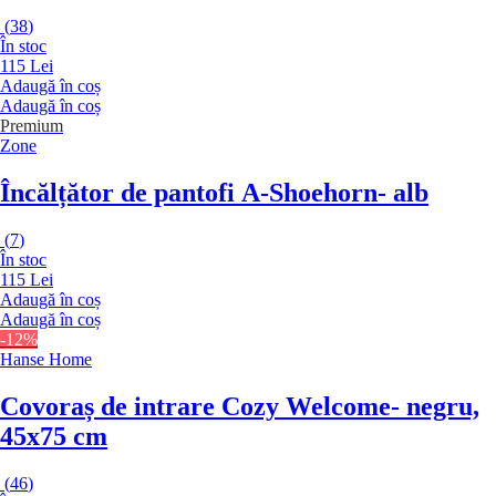
(
38
)
În stoc
115 Lei
Adaugă în coș
Adaugă în coș
Premium
Zone
Încălțător de pantofi A-Shoehorn
- alb
(
7
)
În stoc
115 Lei
Adaugă în coș
Adaugă în coș
-12%
Hanse Home
Covoraș de intrare Cozy Welcome
- negru,
45x75 cm
(
46
)