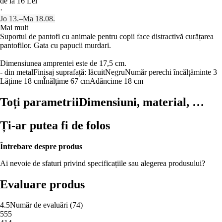
de la 16 Lei
·
Jo 13.–Ma 18.08.
Mai mult
Suportul de pantofi cu animale pentru copii face distractivă curățarea
pantofilor. Gata cu papucii murdari.
Dimensiunea amprentei este de 17,5 cm.
- din metal
Finisaj suprafață: lăcuit
Negru
Număr perechi încălțăminte 3
Lățime 18 cm
Înălțime 67 cm
Adâncime 18 cm
Toți parametrii
Dimensiuni, material, …
Ți-ar putea fi de folos
Întrebare despre produs
Ai nevoie de sfaturi privind specificațiile sau alegerea produsului?
Evaluare produs
4.5
Număr de evaluări
(
74
)
5
55