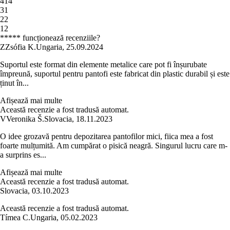
4
14
3
1
2
2
1
2
***** funcționează recenziile?
Z
Zsófia K.
Ungaria
,
25.09.2024
Suportul este format din elemente metalice care pot fi înșurubate
împreună, suportul pentru pantofi este fabricat din plastic durabil și este
ținut în...
Afișează mai multe
Această recenzie a fost tradusă automat.
V
Veronika Š.
Slovacia
,
18.11.2023
O idee grozavă pentru depozitarea pantofilor mici, fiica mea a fost
foarte mulțumită. Am cumpărat o pisică neagră. Singurul lucru care m-
a surprins es...
Afișează mai multe
Această recenzie a fost tradusă automat.
Slovacia
,
03.10.2023
Această recenzie a fost tradusă automat.
Tímea C.
Ungaria
,
05.02.2023