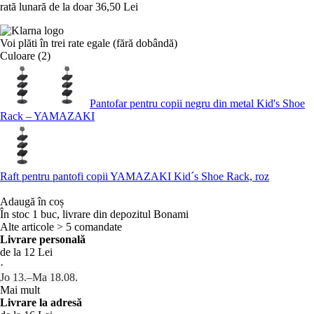
rată lunară de la doar
36,50 Lei
Voi plăti în trei rate egale (fără dobândă)
Culoare (2)
Pantofar pentru copii negru din metal Kid's Shoe
Rack – YAMAZAKI
Raft pentru pantofi copii YAMAZAKI Kid´s Shoe Rack, roz
Adaugă în coș
În stoc 1 buc, livrare din depozitul Bonami
Alte articole > 5 comandate
Livrare personală
de la 12 Lei
·
Jo 13.–Ma 18.08.
Mai mult
Livrare la adresă