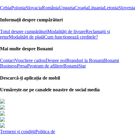
Cehia
Polonia
Slovacia
România
Ungaria
Croația
Lituania
Letonia
Slovenia
Informații despre cumpărături
Totul despre cumpărături
Modalități de livrare
Reclamații și
retur
Modalități de plată
Cum funcționează creditele?
Mai multe despre Bonami
Contact
Vouchere cadou
Despre noi
Branduri la Bonami
Bonami
Business
Presa
Program de afiliere
BonamiStar
Descarcă-ți aplicația de mobil
Urmărește-ne pe canalele noastre de social media
Termeni și condiții
Politica de