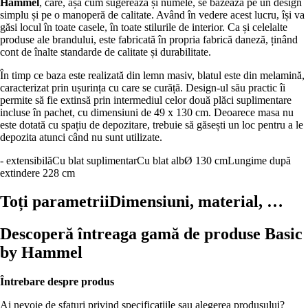
Hammel
, care, așa cum sugerează și numele, se bazează pe un design
simplu și pe o manoperă de calitate. Având în vedere acest lucru, își va
găsi locul în toate casele, în toate stilurile de interior. Ca și celelalte
produse ale brandului, este fabricată în propria fabrică daneză, ținând
cont de înalte standarde de calitate și durabilitate.
În timp ce baza este realizată din lemn masiv, blatul este din melamină,
caracterizat prin ușurința cu care se curăță. Design-ul său practic îi
permite să fie extinsă prin intermediul celor două plăci suplimentare
incluse în pachet, cu dimensiuni de 49 x 130 cm. Deoarece masa nu
este dotată cu spațiu de depozitare, trebuie să găsești un loc pentru a le
depozita atunci când nu sunt utilizate.
- extensibilă
Cu blat suplimentar
Cu blat alb
Ø 130 cm
Lungime după
extindere 228 cm
Toți parametrii
Dimensiuni, material, …
Descoperă întreaga gamă de produse Basic
by Hammel
Întrebare despre produs
Ai nevoie de sfaturi privind specificațiile sau alegerea produsului?