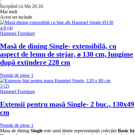
·
Începând cu Ma 20.10.
Mai mult
Acest set include
4.8
(
4
)
Hammel Furniture
Masă de dining Single
- extensibilă, cu
aspect de lemn de stejar, ø 130 cm, lungime
după extindere 228 cm
Număr de piese 1
3
(
2
)
Hammel Furniture
Extensii pentru masă Single
- 2 buc., 130x49
cm
Număr de piese 1
Masa de dining
Single
este unul dintre reprezentanții colecției
Basic by