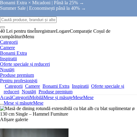
Bonami Extra × Micadoni |
Până la 25% →
Summer Sale |
Economisești până la 40% →
40 Lei pentru tine
Înregistrare
Logare
Comparație
Coșul de
cumpărături
Menu
Categorii
Camere
Bonami Extra
Inspiratii
Oferte speciale și reduceri
Noutăți
Produse premium
Pentru profesioniști
Categorii
Camere
Bonami Extra
Inspiratii
Oferte speciale și
reduceri
Noutăți
Produse premium
Acasă
Categorii
Mobilă
Mese și măsuțe
Mese
Mese
...
Mese și măsuțe
Mese
Afișare galerie