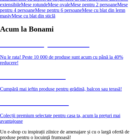
extensibile
Mese rotunde
Mese ovale
Mese pentru 2 persoane
Mese
pentru 4 persoane
Mese pentru 6 persoane
Mese cu blat din lemn
masiv
Mese cu blat din sticlă
Acum la Bonami
Summer Sale până la -40 %
Nu le rata! Peste 10 000 de produse sunt acum cu până la 40%
reducere!
Grădină la reducere
Cumpără mai ieftin produse pentru grădină, balcon sau terasă!
Premium la reducere
Colecții premium selectate pentru casa ta, acum la prețuri mai
avantajoase
Un e-shop cu inspirații zilnice de amenajare și cu o largă ofertă de
produse pentru o locuință frumoasă!