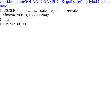
confidențialitate
SOL
ANPC
ANSPDCP
Reguli și setări privind Cookie-
urile
© 2026 Bonami.cz, a.s. Toate drepturile rezervate.
Thámova 289/13, 186 00 Praga
Cehia
CUI: 242 30 111