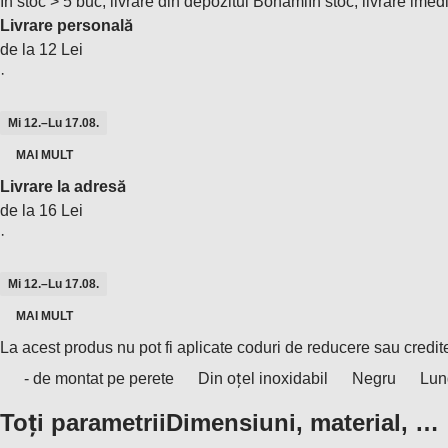
În stoc > 5 buc, livrare din depozitul Bonami
În stoc, livrare imed
Livrare personală
de la 12 Lei
·
Mi 12.–Lu 17.08.
MAI MULT
Livrare la adresă
de la 16 Lei
·
Mi 12.–Lu 17.08.
MAI MULT
La acest produs nu pot fi aplicate coduri de reducere sau credit
- de montat pe perete
Din oțel inoxidabil
Negru
Lun
Toți parametrii
Dimensiuni, material, …