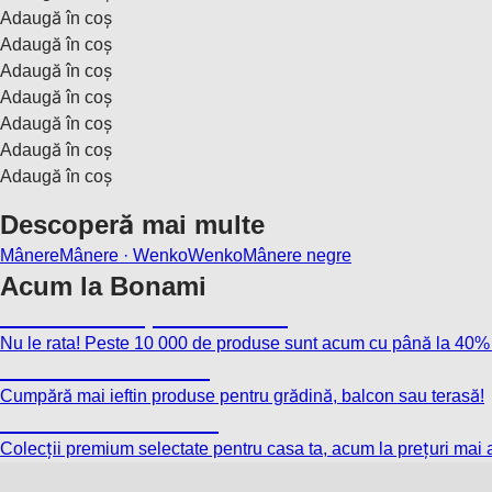
Adaugă în coș
Adaugă în coș
Adaugă în coș
Adaugă în coș
Adaugă în coș
Adaugă în coș
Adaugă în coș
Descoperă mai multe
Mânere
Mânere · Wenko
Wenko
Mânere negre
Acum la Bonami
Summer Sale până la -40 %
Nu le rata! Peste 10 000 de produse sunt acum cu până la 40%
Grădină la reducere
Cumpără mai ieftin produse pentru grădină, balcon sau terasă!
Premium la reducere
Colecții premium selectate pentru casa ta, acum la prețuri mai