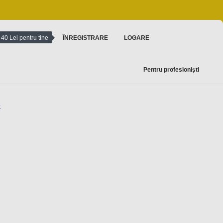
40 Lei pentru tine
ÎNREGISTRARE
LOGARE
Pentru profesioniști
e