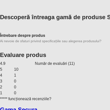
Descoperă întreaga gamă de produse 
Întrebare despre produs
Ai nevoie de sfaturi privind specificațiile sau alegerea produsului?
Evaluare produs
4.9
Număr de evaluări
(
11
)
5
10
4
1
3
0
2
0
1
0
***** funcționează recenziile?
Gama Secura