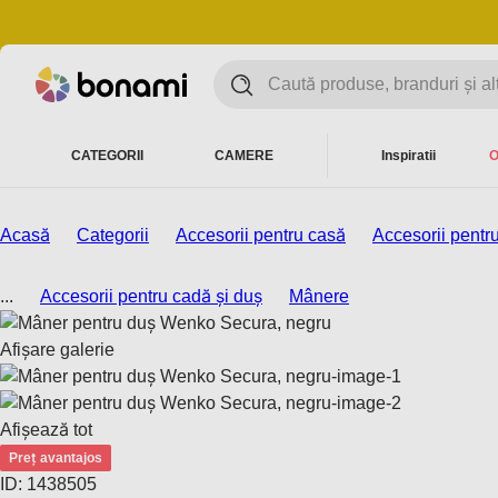
CATEGORII
CAMERE
Inspiratii
O
Acasă
Categorii
Accesorii pentru casă
Accesorii pentr
...
Accesorii pentru cadă și duș
Mânere
Afișare galerie
Afișează tot
Preț avantajos
ID: 1438505