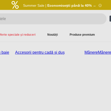
Summer Sale |
Economisești până la 40% →
ferte speciale și reduceri
Noutăți
Produse premium
u baie
Accesorii pentru cadă și duș
Mânere
Mâner