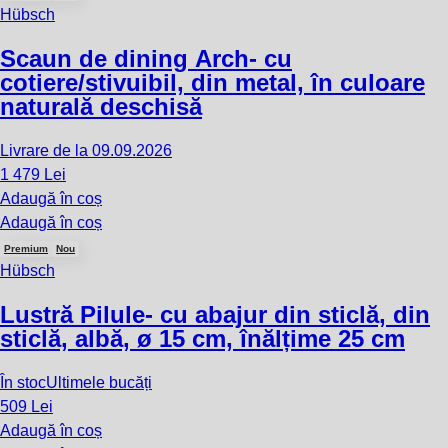
Hübsch
Scaun de dining Arch
- cu
cotiere/stivuibil, din metal, în culoare
naturală deschisă
Livrare de la 09.09.2026
1 479 Lei
Adaugă în coș
Adaugă în coș
Premium
Nou
Hübsch
Lustră Pilule
- cu abajur din sticlă, din
sticlă, albă, ø 15 cm, înălțime 25 cm
În stoc
Ultimele bucăți
509 Lei
Adaugă în coș