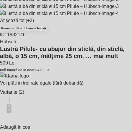
Afișează tot
(+2)
Premium
Nou
Ultimele bucăți
ID: 1932146
Hübsch
Lustră Pilule
- cu abajur din sticlă, din sticlă,
albă, ø 15 cm, înălțime 25 cm
, …
mai mult
509 Lei
rată lunară de la doar
84,83 Lei
Voi plăti în trei rate egale (fără dobândă)
Variante (2)
Adaugă în coș