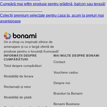
Cumpără mai ieftin produse pentru grădină, balcon sau terasă!
Premium la reducere
Colecții premium selectate pentru casa ta, acum la prețuri mai
avantajoase
Un e-shop cu inspirații zilnice de
amenajare și cu o largă ofertă de
produse pentru o locuință frumoasă!
INFORMAȚII DESPRE
MAI MULTE DESPRE BONAMI
CUMPĂRĂTURI
Contact
Totul despre cumpărături
Vouchere cadou
Modalități de livrare
Despre noi
Reclamații și retur
Branduri la Bonami
Modalități de plată
Bonami Business