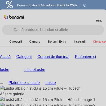
Bonami Extra × Micadoni |
Summer Sale |
Economisești până la 40% →
Până la 25% →
Menu
Categorii
Camere
Bonami Extra
Inspiratii
Oferte sp
Acasă
Categorii
Corpuri de iluminat
Plafoniere și
lustre
Lustre
Lustre
...
Plafoniere și lustre
Lustre
Afișare galerie