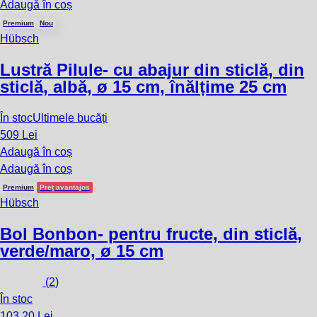
Adaugă în coș
Premium
Nou
Hübsch
Lustră Pilule
- cu abajur din sticlă, din
sticlă, albă, ø 15 cm, înălțime 25 cm
În stoc
Ultimele bucăți
509 Lei
Adaugă în coș
Adaugă în coș
Premium
Preț avantajos
Hübsch
Bol Bonbon
- pentru fructe, din sticlă,
verde/maro, ø 15 cm
(
2
)
În stoc
103,20 Lei