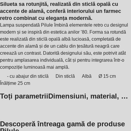
Silueta sa rotunjită, realizată din sticlă opală cu
accente de alamă, conferă interiorului un farmec
retro combinat cu eleganța modernă.
Lampa suspendată Pilule îmbină elementele retro cu designul
modern și se inspiră din estetica anilor ’80. Forma sa rotundă
este realizată din sticlă opală albă lucioasă, completată de
accente din alamă și de un cablu din țesătură neagră care
creează un contrast. Datorită designului său, este potrivit atât
pentru amplasarea individuală, cât și pentru integrarea într-o
compoziție luminoasă mai amplă.
- cu abajur din sticlă
Din sticlă
Albă
Ø 15 cm
Înălțime 25 cm
Toți parametrii
Dimensiuni, material, …
Descoperă întreaga gamă de produse
Pilule