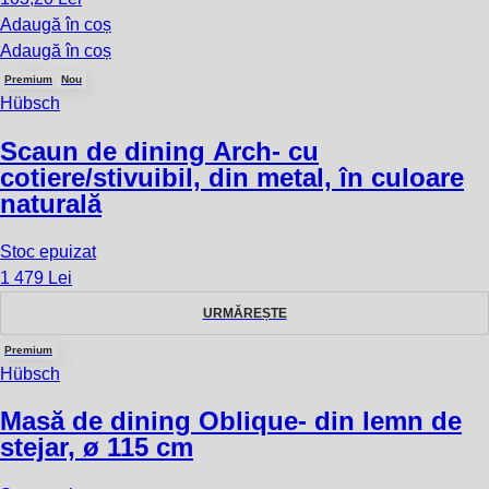
Adaugă în coș
Adaugă în coș
Premium
Nou
Hübsch
Scaun de dining Arch
- cu
cotiere/stivuibil, din metal, în culoare
naturală
Stoc epuizat
1 479 Lei
URMĂREȘTE
Premium
Hübsch
Masă de dining Oblique
- din lemn de
stejar, ø 115 cm