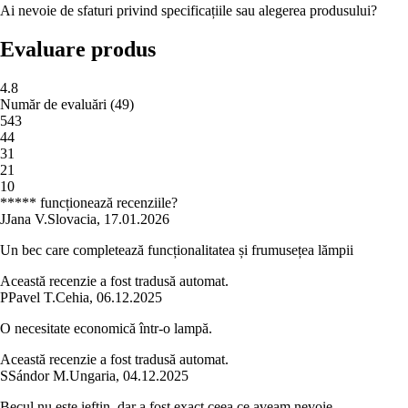
Ai nevoie de sfaturi privind specificațiile sau alegerea produsului?
Evaluare produs
4.8
Număr de evaluări
(
49
)
5
43
4
4
3
1
2
1
1
0
***** funcționează recenziile?
J
Jana V.
Slovacia
,
17.01.2026
Un bec care completează funcționalitatea și frumusețea lămpii
Această recenzie a fost tradusă automat.
P
Pavel T.
Cehia
,
06.12.2025
O necesitate economică într-o lampă.
Această recenzie a fost tradusă automat.
S
Sándor M.
Ungaria
,
04.12.2025
Becul nu este ieftin, dar a fost exact ceea ce aveam nevoie.