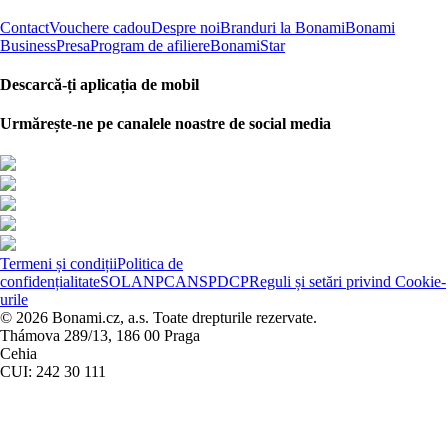
Contact
Vouchere cadou
Despre noi
Branduri la Bonami
Bonami
Business
Presa
Program de afiliere
BonamiStar
Descarcă-ți aplicația de mobil
Urmărește-ne pe canalele noastre de social media
Termeni și condiții
Politica de
confidențialitate
SOL
ANPC
ANSPDCP
Reguli și setări privind Cookie-
urile
© 2026 Bonami.cz, a.s. Toate drepturile rezervate.
Thámova 289/13, 186 00 Praga
Cehia
CUI: 242 30 111