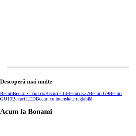
ADAUGĂ ÎN COȘ
ADAUGĂ ÎN COȘ
Descoperă mai multe
Becuri
Becuri · Trio
Trio
Becuri E14
Becuri E27
Becuri G9
Becuri
GU10
Becuri LED
Becuri cu intensitate reglabilă
Acum la Bonami
Summer Sale până la -40 %