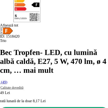
Afișează tot
ID: 1518420
Trio
Bec Tropfen
- LED, cu lumină
albă caldă, E27, 5 W, 470 lm, ø 4
cm
, …
mai mult
(
49
)
Calitate dovedită
49 Lei
rată lunară de la doar
8,17 Lei