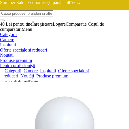
Summer Sale |
Economisești până la 40% →
40 Lei pentru tine
Înregistrare
Logare
Comparație
Coșul de
cumpărături
Menu
Categorii
Camere
Inspiratii
Oferte speciale și reduceri
Noutăți
Produse premium
Pentru profesioniști
Categorii
Camere
Inspiratii
Oferte speciale și
reduceri
Noutăți
Produse premium
...
Corpuri de iluminat
Becuri