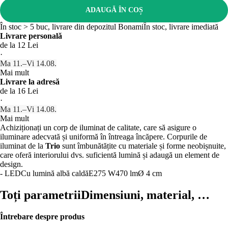
ADAUGĂ ÎN COȘ
În stoc > 5 buc, livrare din depozitul Bonami
În stoc, livrare imediată
Livrare personală
de la 12 Lei
·
Ma 11.–Vi 14.08.
Mai mult
Livrare la adresă
de la 16 Lei
·
Ma 11.–Vi 14.08.
Mai mult
Achiziționați un corp de iluminat de calitate, care să asigure o
iluminare adecvată și uniformă în întreaga încăpere. Corpurile de
iluminat de la
Trio
sunt îmbunătățite cu materiale și forme neobișnuite,
care oferă interiorului dvs. suficientă lumină și adaugă un element de
design.
- LED
Cu lumină albă caldă
E27
5 W
470 lm
Ø 4 cm
Toți parametrii
Dimensiuni, material, …
Întrebare despre produs