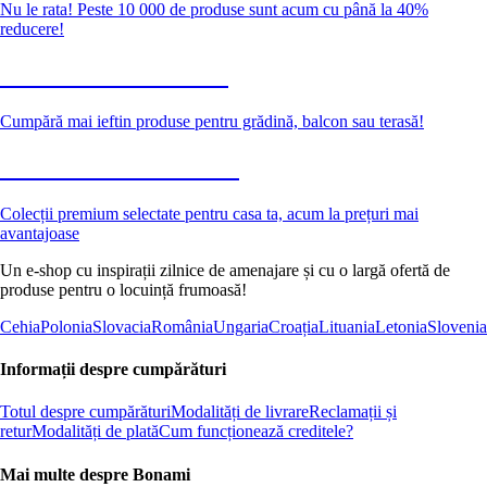
Nu le rata! Peste 10 000 de produse sunt acum cu până la 40%
reducere!
Grădină la reducere
Cumpără mai ieftin produse pentru grădină, balcon sau terasă!
Premium la reducere
Colecții premium selectate pentru casa ta, acum la prețuri mai
avantajoase
Un e-shop cu inspirații zilnice de amenajare și cu o largă ofertă de
produse pentru o locuință frumoasă!
Cehia
Polonia
Slovacia
România
Ungaria
Croația
Lituania
Letonia
Slovenia
Informații despre cumpărături
Totul despre cumpărături
Modalități de livrare
Reclamații și
retur
Modalități de plată
Cum funcționează creditele?
Mai multe despre Bonami