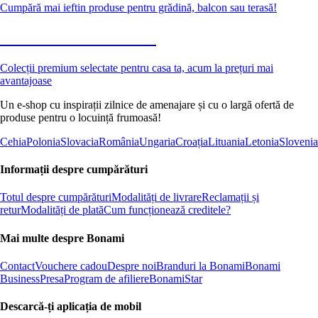
Cumpără mai ieftin produse pentru grădină, balcon sau terasă!
Premium la reducere
Colecții premium selectate pentru casa ta, acum la prețuri mai
avantajoase
Un e-shop cu inspirații zilnice de amenajare și cu o largă ofertă de
produse pentru o locuință frumoasă!
Cehia
Polonia
Slovacia
România
Ungaria
Croația
Lituania
Letonia
Slovenia
Informații despre cumpărături
Totul despre cumpărături
Modalități de livrare
Reclamații și
retur
Modalități de plată
Cum funcționează creditele?
Mai multe despre Bonami
Contact
Vouchere cadou
Despre noi
Branduri la Bonami
Bonami
Business
Presa
Program de afiliere
BonamiStar
Descarcă-ți aplicația de mobil