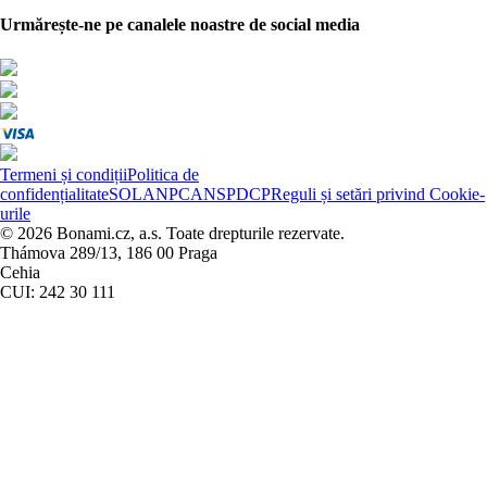
Urmărește-ne pe canalele noastre de social media
Termeni și condiții
Politica de
confidențialitate
SOL
ANPC
ANSPDCP
Reguli și setări privind Cookie-
urile
© 2026 Bonami.cz, a.s. Toate drepturile rezervate.
Thámova 289/13, 186 00 Praga
Cehia
CUI: 242 30 111