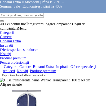
Bonami Extra × Micadoni |
Până la 25% →
Summer Sale |
Economisești până la 40% →
40 Lei pentru tine
Înregistrare
Logare
Comparație
Coșul de
cumpărături
Menu
Categorii
Camere
Bonami Extra
Inspiratii
Oferte speciale și reduceri
Noutăți
Produse premium
Pentru profesioniști
Categorii
Camere
Bonami Extra
Inspiratii
Oferte speciale și
reduceri
Noutăți
Produse premium
...
Depozitarea hainelor
Huse pentru haine
Afișare galerie