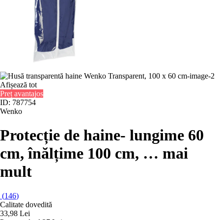
Afișează tot
Preț avantajos
ID: 787754
Wenko
Protecție de haine
- lungime 60
cm, înălțime 100 cm
, …
mai
mult
(
146
)
Calitate dovedită
33,98 Lei