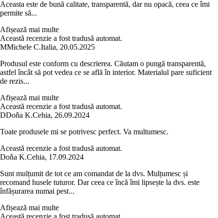
Aceasta este de bună calitate, transparentă, dar nu opacă, ceea ce îmi
permite să...
Afișează mai multe
Această recenzie a fost tradusă automat.
M
Michele C.
Italia
,
20.05.2025
Produsul este conform cu descrierea. Căutam o pungă transparentă,
astfel încât să pot vedea ce se află în interior. Materialul pare suficient
de rezis...
Afișează mai multe
Această recenzie a fost tradusă automat.
D
Doňa K.
Cehia
,
26.09.2024
Toate produsele mi se potrivesc perfect. Va multumesc.
Această recenzie a fost tradusă automat.
Doňa K.
Cehia
,
17.09.2024
Sunt mulțumit de tot ce am comandat de la dvs. Mulțumesc și
recomand husele tuturor. Dar ceea ce încă îmi lipsește la dvs. este
înfășurarea numai pest...
Afișează mai multe
Această recenzie a fost tradusă automat.