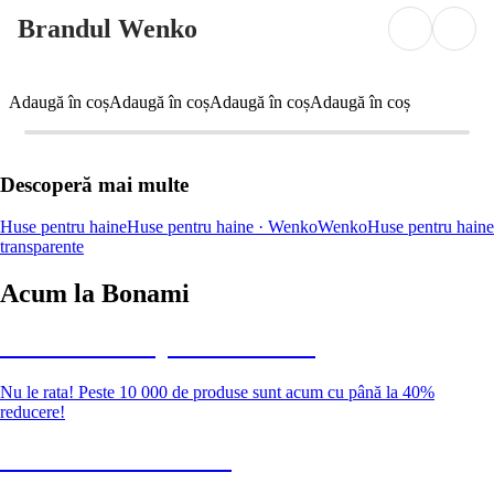
Brandul Wenko
Adaugă în coș
Adaugă în coș
Adaugă în coș
Adaugă în coș
Descoperă mai multe
Huse pentru haine
Huse pentru haine · Wenko
Wenko
Huse pentru haine
transparente
Acum la Bonami
Summer Sale până la -40 %
Nu le rata! Peste 10 000 de produse sunt acum cu până la 40%
reducere!
Grădină la reducere