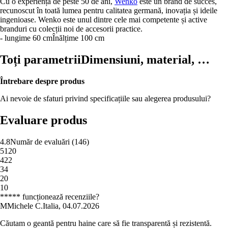
Cu o experiență de peste 50 de ani,
Wenko
este un brand de succes,
recunoscut în toată lumea pentru calitatea germană, inovația și ideile
ingenioase. Wenko este unul dintre cele mai competente și active
branduri cu colecții noi de accesorii practice.
- lungime 60 cm
Înălțime 100 cm
Toți parametrii
Dimensiuni, material, …
Întrebare despre produs
Ai nevoie de sfaturi privind specificațiile sau alegerea produsului?
Evaluare produs
4.8
Număr de evaluări
(
146
)
5
120
4
22
3
4
2
0
1
0
***** funcționează recenziile?
M
Michele C.
Italia
,
04.07.2026
Căutam o geantă pentru haine care să fie transparentă și rezistentă.