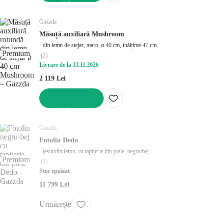
ADAUGĂ ÎN COȘ
Gazzda
Măsuță auxiliară Mushroom
- din lemn de stejar, maro, ø 40 cm, înălțime 47 cm
Premium
(
2
)
Livrare de la 13.11.2026
2 119 Lei
ADAUGĂ ÎN COȘ
Gazzda
Fotoliu Dedo
- țesut/din lemn, cu tapițerie din piele, negru/bej
Premium
(
1
)
Stoc epuizat
11 799 Lei
Urmărește