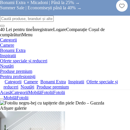
Bonami Extra × Micadoni |
Până la 25% →
Summer Sale |
Economisești până la 40% →
40 Lei pentru tine
Înregistrare
Logare
Comparație
Coșul de
cumpărături
Menu
Categorii
Camere
Bonami Extra
Inspiratii
Oferte speciale și reduceri
Noutăți
Produse premium
Pentru profesioniști
Categorii
Camere
Bonami Extra
Inspiratii
Oferte speciale și
reduceri
Noutăți
Produse premium
Acasă
Categorii
Mobilă
Fotolii
Fotolii
...
Mobilă
Fotolii
Afișare galerie