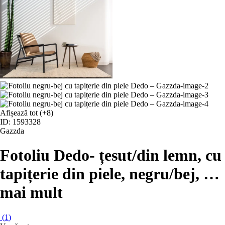
Afișează tot
(+8)
ID: 1593328
Gazzda
Fotoliu Dedo
- țesut/din lemn, cu
tapițerie din piele, negru/bej
, …
mai mult
(
1
)