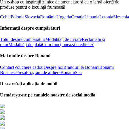
Un e-shop cu inspirații zilnice de amenajare și cu o largă ofertă de
produse pentru o locuință frumoasă!
Cehia
Polonia
Slovacia
România
Ungaria
Croația
Lituania
Letonia
Slovenia
Informații despre cumpărături
Totul despre cumpărături
Modalități de livrare
Reclamații și
retur
Modalități de plată
Cum funcționează creditele?
Mai multe despre Bonami
Contact
Vouchere cadou
Despre noi
Branduri la Bonami
Bonami
Business
Presa
Program de afiliere
BonamiStar
Descarcă-ți aplicația de mobil
Urmărește-ne pe canalele noastre de social media