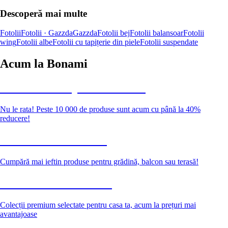
Descoperă mai multe
Fotolii
Fotolii · Gazzda
Gazzda
Fotolii bej
Fotolii balansoar
Fotolii
wing
Fotolii albe
Fotolii cu tapițerie din piele
Fotolii suspendate
Acum la Bonami
Summer Sale până la -40 %
Nu le rata! Peste 10 000 de produse sunt acum cu până la 40%
reducere!
Grădină la reducere
Cumpără mai ieftin produse pentru grădină, balcon sau terasă!
Premium la reducere
Colecții premium selectate pentru casa ta, acum la prețuri mai
avantajoase