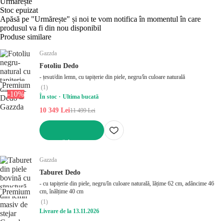
Urmărește
Stoc epuizat
Apăsă pe "Urmărește" și noi te vom notifica în momentul în care
produsul va fi din nou disponibil
Produse similare
Gazzda
Fotoliu Dedo
- țesut/din lemn, cu tapițerie din piele, negru/în culoare naturală
Premium
(
1
)
-10%
În stoc
Ultima bucată
10 349 Lei
11 499 Lei
ADAUGĂ ÎN COȘ
Gazzda
Taburet Dedo
- cu tapițerie din piele, negru/în culoare naturală, lățime 62 cm, adâncime 46
Premium
cm, înălțime 40 cm
(
1
)
Livrare de la 13.11.2026