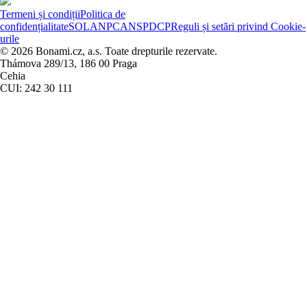
Termeni și condiții
Politica de
confidențialitate
SOL
ANPC
ANSPDCP
Reguli și setări privind Cookie-
urile
© 2026 Bonami.cz, a.s. Toate drepturile rezervate.
Thámova 289/13, 186 00 Praga
Cehia
CUI: 242 30 111