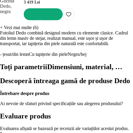
3 419 Lei
ADAUGĂ ÎN COȘ
+
Vezi mai multe (6)
Fotoliul Dedo combină designul modern cu elemente clasice. Cadrul
din lemn masiv de stejar, realizat manual, este ușor și ușor de
transportat, iar tapițeria din piele naturală este confortabilă.
- țesut/din lemn
Cu tapițerie din piele
Negru/bej
Toți parametrii
Dimensiuni, material, …
Descoperă întreaga gamă de produse Dedo
Întrebare despre produs
Ai nevoie de sfaturi privind specificațiile sau alegerea produsului?
Evaluare produs
Evaluarea afișată se bazează pe recenzii ale variațiilor acestui produs.