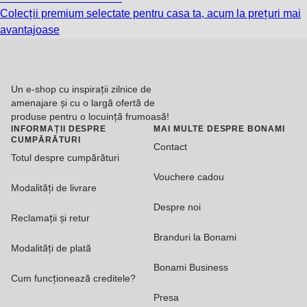
Colecții premium selectate pentru casa ta, acum la prețuri mai
avantajoase
Un e-shop cu inspirații zilnice de
amenajare și cu o largă ofertă de
produse pentru o locuință frumoasă!
INFORMAȚII DESPRE
MAI MULTE DESPRE BONAMI
CUMPĂRĂTURI
Contact
Totul despre cumpărături
Vouchere cadou
Modalități de livrare
Despre noi
Reclamații și retur
Branduri la Bonami
Modalități de plată
Bonami Business
Cum funcționează creditele?
Presa