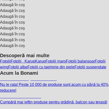
Adaugă în coș
Adaugă în coș
Adaugă în coș
Adaugă în coș
Adaugă în coș
Adaugă în coș
Adaugă în coș
Adaugă în coș
Descoperă mai multe
Fotolii
Fotolii · Karup
Karup
Fotolii maro
Fotolii balansoar
Fotolii
wing
Fotolii albe
Fotolii cu tapițerie din piele
Fotolii suspendate
Acum la Bonami
Summer Sale până la -40 %
Nu le rata! Peste 10 000 de produse sunt acum cu până la 40%
reducere!
Grădină la reducere
Cumpără mai ieftin produse pentru grădină, balcon sau terasă!
Premium la reducere