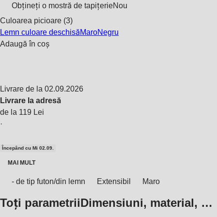
Obțineți o mostră de tapițerie
Nou
Culoarea picioare (3)
Lemn culoare deschisă
Maro
Negru
Adaugă în coș
Livrare de la 02.09.2026
Livrare la adresă
de la 119 Lei
·
Începând cu Mi 02.09.
MAI MULT
- de tip futon/din lemn
Extensibil
Maro
Toți parametrii
Dimensiuni, material, …