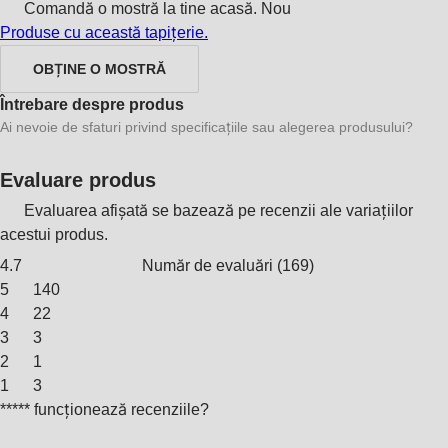
Comandă o mostră la tine acasă.
Nou
Produse cu această tapițerie.
OBȚINE O MOSTRĂ
Întrebare despre produs
Ai nevoie de sfaturi privind specificațiile sau alegerea produsului?
Evaluare produs
Evaluarea afișată se bazează pe recenzii ale variațiilor
acestui produs.
4.7
Număr de evaluări
(
169
)
5
140
4
22
3
3
2
1
1
3
***** funcționează recenziile?