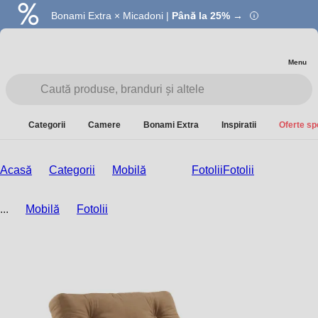
Bonami Extra × Micadoni |
Summer Sale |
Economisești până la 40% →
Până la 25% →
Menu
Categorii
Camere
Bonami Extra
Inspiratii
Oferte sp
Acasă
Categorii
Mobilă
Fotolii
Fotolii
...
Mobilă
Fotolii