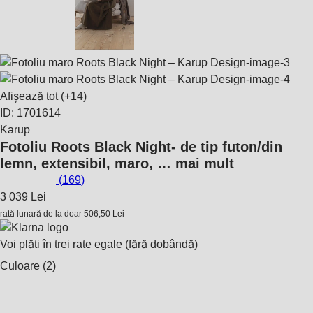
Afișează tot
(+14)
ID: 1701614
Karup
Fotoliu Roots Black Night
- de tip futon/din
lemn, extensibil, maro
, …
mai mult
(
169
)
3 039 Lei
rată lunară de la doar
506,50 Lei
Voi plăti în trei rate egale (fără dobândă)
Culoare (2)