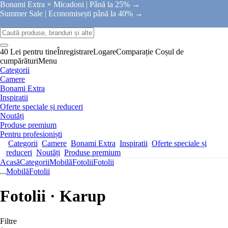
Bonami Extra × Micadoni |
Până la 25% →
Summer Sale |
Economisești până la 40% →
40 Lei pentru tine
Înregistrare
Logare
Comparație
Coșul de
cumpărături
Menu
Categorii
Camere
Bonami Extra
Inspiratii
Oferte speciale și reduceri
Noutăți
Produse premium
Pentru profesioniști
Categorii
Camere
Bonami Extra
Inspiratii
Oferte speciale și
reduceri
Noutăți
Produse premium
Acasă
Categorii
Mobilă
Fotolii
Fotolii
...
Mobilă
Fotolii
Fotolii · Karup
Filtre