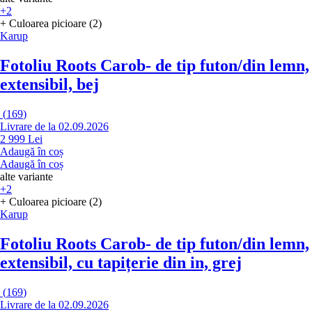
+2
+ Culoarea picioare (2)
Karup
Fotoliu Roots Carob
- de tip futon/din lemn,
extensibil, bej
(
169
)
Livrare de la 02.09.2026
2 999 Lei
Adaugă în coș
Adaugă în coș
alte variante
+2
+ Culoarea picioare (2)
Karup
Fotoliu Roots Carob
- de tip futon/din lemn,
extensibil, cu tapițerie din in, grej
(
169
)
Livrare de la 02.09.2026