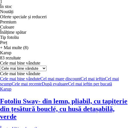
1
În stoc
Noutăți
Oferte speciale și reduceri
Premium
Culoare
Înălțime spătar
Tip fotoliu
Preț
+ Mai multe (8)
Karup
83 rezultate
Cele mai bine vândute
Cele mai bine vândute
Cele mai bine vândute
Cel mai mare discount
Cel mai ieftin
Cel mai
scump
Cele mai recente
După evaluare
Cel mai ieftin per bucată
Karup
Fotoliu Sway
- din lemn, pliabil, cu tapițerie
din țesătură bouclé, cu husă detașabilă,
verde