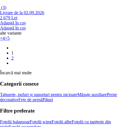
(
3
)
Livrare de la 02.09.2026
2 679 Lei
Adaugă în coș
Adaugă în coș
alte variante
+4
+5
1
2
Încarcă mai multe
Categorii conexe
Taburete, pufuri și suporturi pentru picioare
Măsuțe auxiliare
Perne
decorative
Fețe de pernă
Pături
Filtre preferate
Fotolii balansoar
Fotolii wing
Fotolii albe
Fotolii cu tapițerie din
piele
Fotolii suspendate