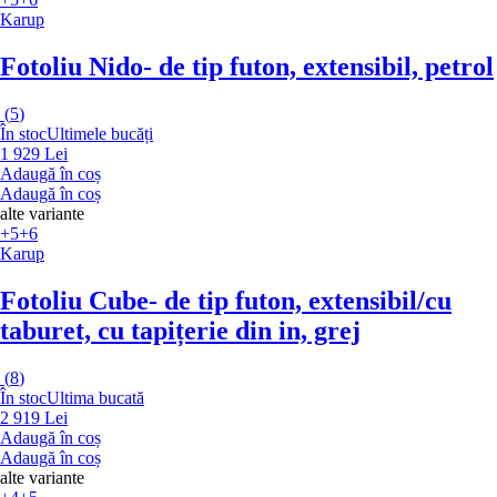
Karup
Fotoliu Nido
- de tip futon, extensibil, petrol
(
5
)
În stoc
Ultimele bucăți
1 929 Lei
Adaugă în coș
Adaugă în coș
alte variante
+5
+6
Karup
Fotoliu Cube
- de tip futon, extensibil/cu
taburet, cu tapițerie din in, grej
(
8
)
În stoc
Ultima bucată
2 919 Lei
Adaugă în coș
Adaugă în coș
alte variante