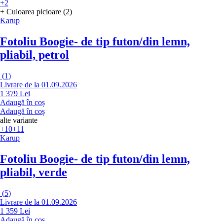
+2
+ Culoarea picioare (2)
Karup
Fotoliu Boogie
- de tip futon/din lemn,
pliabil, petrol
(
1
)
Livrare de la 01.09.2026
1 379 Lei
Adaugă în coș
Adaugă în coș
alte variante
+10
+11
Karup
Fotoliu Boogie
- de tip futon/din lemn,
pliabil, verde
(
5
)
Livrare de la 01.09.2026
1 359 Lei
Adaugă în coș