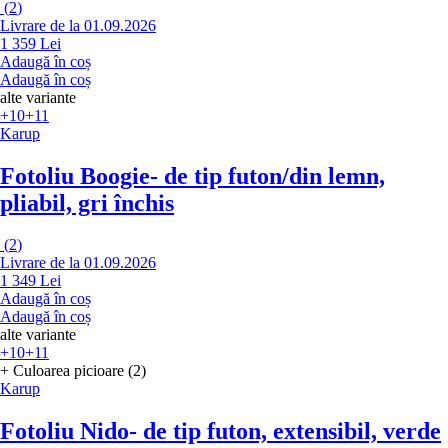
(
2
)
Livrare de la 01.09.2026
1 359 Lei
Adaugă în coș
Adaugă în coș
alte variante
+10
+11
Karup
Fotoliu Boogie
- de tip futon/din lemn,
pliabil, gri închis
(
2
)
Livrare de la 01.09.2026
1 349 Lei
Adaugă în coș
Adaugă în coș
alte variante
+10
+11
+ Culoarea picioare (2)
Karup
Fotoliu Nido
- de tip futon, extensibil, verde