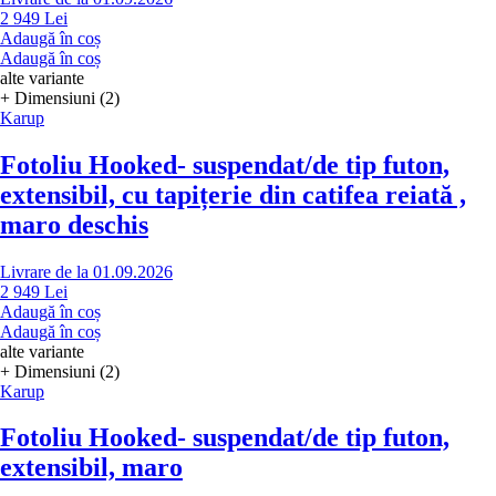
2 949 Lei
Adaugă în coș
Adaugă în coș
alte variante
+ Dimensiuni (2)
Karup
Fotoliu Hooked
- suspendat/de tip futon,
extensibil, cu tapițerie din catifea reiată ,
maro deschis
Livrare de la 01.09.2026
2 949 Lei
Adaugă în coș
Adaugă în coș
alte variante
+ Dimensiuni (2)
Karup
Fotoliu Hooked
- suspendat/de tip futon,
extensibil, maro