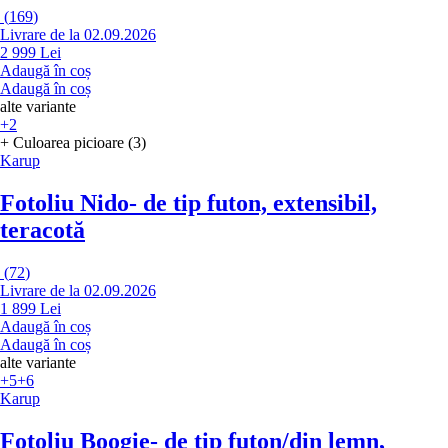
(
169
)
Livrare de la 02.09.2026
2 999 Lei
Adaugă în coș
Adaugă în coș
alte variante
+2
+ Culoarea picioare (3)
Karup
Fotoliu Nido
- de tip futon, extensibil,
teracotă
(
72
)
Livrare de la 02.09.2026
1 899 Lei
Adaugă în coș
Adaugă în coș
alte variante
+5
+6
Karup
Fotoliu Boogie
- de tip futon/din lemn,