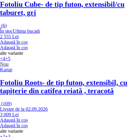
Fotoliu Cube
- de tip futon, extensibil/cu
taburet, gri
(
6
)
În stoc
Ultima bucată
2 555 Lei
Adaugă în coș
Adaugă în coș
alte variante
+4
+5
Nou
Karup
Fotoliu Roots
- de tip futon, extensibil, cu
tapițerie din catifea reiată , teracotă
(
169
)
Livrare de la 02.09.2026
3 009 Lei
Adaugă în coș
Adaugă în coș
alte variante
+2
+3