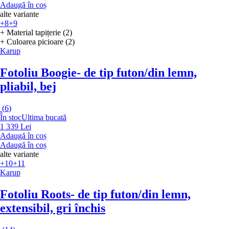
Adaugă în coș
alte variante
+8
+9
+ Material tapițerie (2)
+ Culoarea picioare (2)
Karup
Fotoliu Boogie
- de tip futon/din lemn,
pliabil, bej
(
6
)
În stoc
Ultima bucată
1 339 Lei
Adaugă în coș
Adaugă în coș
alte variante
+10
+11
Karup
Fotoliu Roots
- de tip futon/din lemn,
extensibil, gri închis