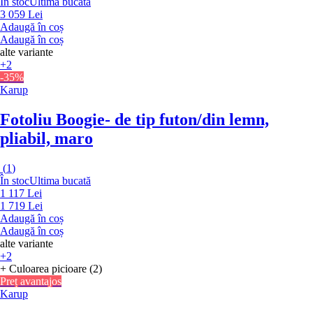
În stoc
Ultima bucată
3 059 Lei
Adaugă în coș
Adaugă în coș
alte variante
+2
-35%
Karup
Fotoliu Boogie
- de tip futon/din lemn,
pliabil, maro
(
1
)
În stoc
Ultima bucată
1 117 Lei
1 719 Lei
Adaugă în coș
Adaugă în coș
alte variante
+2
+ Culoarea picioare (2)
Preț avantajos
Karup