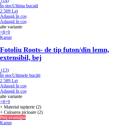
(
14
)
În stoc
Ultima bucată
2 509 Lei
Adaugă în coș
Adaugă în coș
alte variante
+8
+9
Karup
Fotoliu Roots
- de tip futon/din lemn,
extensibil, bej
(
13
)
În stoc
Ultimele bucăți
2 589 Lei
Adaugă în coș
Adaugă în coș
alte variante
+8
+9
+ Material tapițerie (2)
+ Culoarea picioare (2)
Preț avantajos
Karup