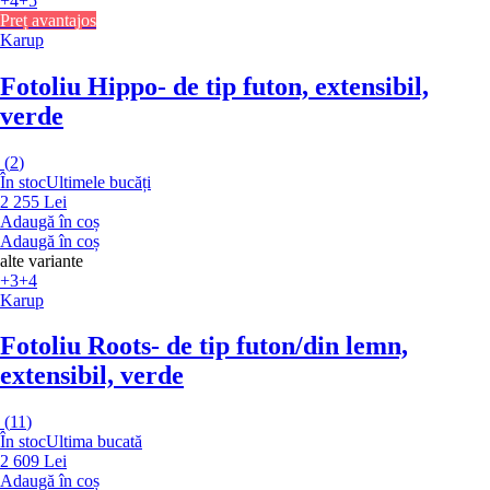
+4
+5
Preț avantajos
Karup
Fotoliu Hippo
- de tip futon, extensibil,
verde
(
2
)
În stoc
Ultimele bucăți
2 255 Lei
Adaugă în coș
Adaugă în coș
alte variante
+3
+4
Karup
Fotoliu Roots
- de tip futon/din lemn,
extensibil, verde
(
11
)
În stoc
Ultima bucată
2 609 Lei
Adaugă în coș