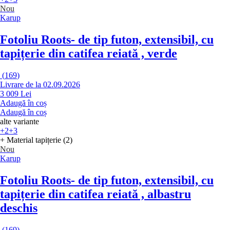
Nou
Karup
Fotoliu Roots
- de tip futon, extensibil, cu
tapițerie din catifea reiată , verde
(
169
)
Livrare de la 02.09.2026
3 009 Lei
Adaugă în coș
Adaugă în coș
alte variante
+2
+3
+ Material tapițerie (2)
Nou
Karup
Fotoliu Roots
- de tip futon, extensibil, cu
tapițerie din catifea reiată , albastru
deschis
(
169
)