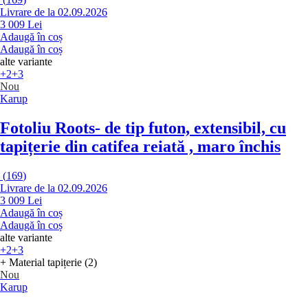
Livrare de la 02.09.2026
3 009 Lei
Adaugă în coș
Adaugă în coș
alte variante
+2
+3
Nou
Karup
Fotoliu Roots
- de tip futon, extensibil, cu
tapițerie din catifea reiată , maro închis
(
169
)
Livrare de la 02.09.2026
3 009 Lei
Adaugă în coș
Adaugă în coș
alte variante
+2
+3
+ Material tapițerie (2)
Nou
Karup