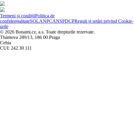
Termeni și condiții
Politica de
confidențialitate
SOL
ANPC
ANSPDCP
Reguli și setări privind Cookie-
urile
© 2026 Bonami.cz, a.s. Toate drepturile rezervate.
Thámova 289/13, 186 00 Praga
Cehia
CUI: 242 30 111