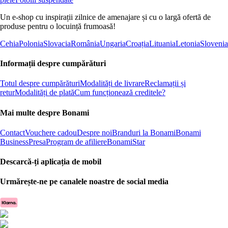
Un e-shop cu inspirații zilnice de amenajare și cu o largă ofertă de
produse pentru o locuință frumoasă!
Cehia
Polonia
Slovacia
România
Ungaria
Croația
Lituania
Letonia
Slovenia
Informații despre cumpărături
Totul despre cumpărături
Modalități de livrare
Reclamații și
retur
Modalități de plată
Cum funcționează creditele?
Mai multe despre Bonami
Contact
Vouchere cadou
Despre noi
Branduri la Bonami
Bonami
Business
Presa
Program de afiliere
BonamiStar
Descarcă-ți aplicația de mobil
Urmărește-ne pe canalele noastre de social media