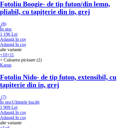
Fotoliu Boogie
- de tip futon/din lemn,
pliabil, cu tapițerie din in, grej
(
8
)
În stoc
1 196 Lei
Adaugă în coș
Adaugă în coș
alte variante
+10
+11
+ Culoarea picioare (2)
Karup
Fotoliu Nido
- de tip futon, extensibil, cu
tapițerie din in, grej
(
7
)
În stoc
Ultimele bucăți
1 909 Lei
Adaugă în coș
Adaugă în coș
alte variante
+5
+6