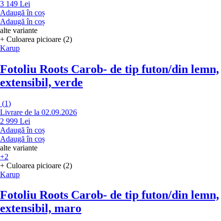
3 149 Lei
Adaugă în coș
Adaugă în coș
alte variante
+ Culoarea picioare (2)
Karup
Fotoliu Roots Carob
- de tip futon/din lemn,
extensibil, verde
(
1
)
Livrare de la 02.09.2026
2 999 Lei
Adaugă în coș
Adaugă în coș
alte variante
+2
+ Culoarea picioare (2)
Karup
Fotoliu Roots Carob
- de tip futon/din lemn,
extensibil, maro