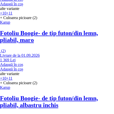
Adaugă în coș
alte variante
+10
+11
+ Culoarea picioare (2)
Karup
Fotoliu Boogie
- de tip futon/din lemn,
pliabil, maro
(
2
)
Livrare de la 01.09.2026
1 369 Lei
Adaugă în coș
Adaugă în coș
alte variante
+10
+11
+ Culoarea picioare (2)
Karup
Fotoliu Boogie
- de tip futon/din lemn,
pliabil, albastru închis