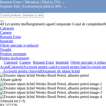
Bonami Extra × Micadoni |
Până la 25% →
Summer Sale |
Economisești până la 40% →
40 Lei pentru tine
Înregistrare
Logare
Comparație
Coșul de cumpărături
Categorii
Camere
Bonami Extra
Inspiratii
Oferte speciale și reduceri
Noutăți
Produse premium
Pentru profesioniști
Categorii
Camere
Bonami Extra
Inspiratii
Oferte speciale și reduc
Acasă
Categorii
Accesorii pentru casă
Accesorii pentru baie
Accesorii pe
...
Accesorii pentru chiuvetă
Dozatoare de săpun lichid
Afișare galerie
Afișează tot
(+3)
ID: 577276