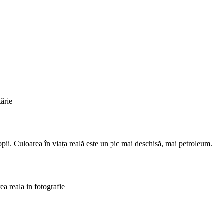
tărie
copii. Culoarea în viața reală este un pic mai deschisă, mai petroleum.
rea reala in fotografie