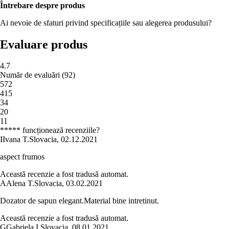
Întrebare despre produs
Ai nevoie de sfaturi privind specificațiile sau alegerea produsului?
Evaluare produs
4.7
Număr de evaluări
(
92
)
5
72
4
15
3
4
2
0
1
1
***** funcționează recenziile?
I
Ivana T.
Slovacia
,
02.12.2021
aspect frumos
Această recenzie a fost tradusă automat.
A
Alena T.
Slovacia
,
03.02.2021
Dozator de sapun elegant.Material bine intretinut.
Această recenzie a fost tradusă automat.
G
Gabriela I.
Slovacia
,
08.01.2021