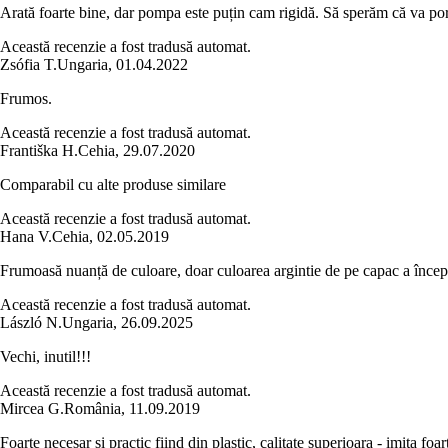
Arată foarte bine, dar pompa este puțin cam rigidă. Să sperăm că va por
Această recenzie a fost tradusă automat.
Zsófia T.
Ungaria
,
01.04.2022
Frumos.
Această recenzie a fost tradusă automat.
Františka H.
Cehia
,
29.07.2020
Comparabil cu alte produse similare
Această recenzie a fost tradusă automat.
Hana V.
Cehia
,
02.05.2019
Frumoasă nuanță de culoare, doar culoarea argintie de pe capac a încep
Această recenzie a fost tradusă automat.
László N.
Ungaria
,
26.09.2025
Vechi, inutil!!!
Această recenzie a fost tradusă automat.
Mircea G.
România
,
11.09.2019
Foarte necesar si practic fiind din plastic, calitate superioara - imita foa