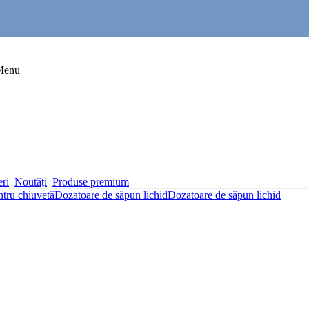
Menu
eri
Noutăți
Produse premium
ntru chiuvetă
Dozatoare de săpun lichid
Dozatoare de săpun lichid