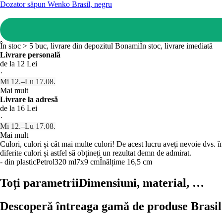
Dozator săpun Wenko Brasil, negru
În stoc > 5 buc, livrare din depozitul Bonami
În stoc, livrare imediată
Livrare personală
de la 12 Lei
·
Mi 12.–Lu 17.08.
Mai mult
Livrare la adresă
de la 16 Lei
·
Mi 12.–Lu 17.08.
Mai mult
Culori, culori și cât mai multe culori! De acest lucru aveți nevoie dvs. î
diferite culori și astfel să obțineți un rezultat demn de admirat.
- din plastic
Petrol
320 ml
7x9 cm
Înălțime 16,5 cm
Toți parametrii
Dimensiuni, material, …
Descoperă întreaga gamă de produse Brasil