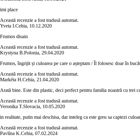
imi place
Această recenzie a fost tradusă automat.
Yveta I.
Cehia
,
10.12.2020
Frumos disain
Această recenzie a fost tradusă automat.
Krystyna B.
Polonia
,
29.04.2020
Frumos, îngrijit și culoarea pe care o așteptam / Îl folosesc doar în bucă
Această recenzie a fost tradusă automat.
Markéta H.
Cehia
,
21.04.2020
Arată bine. Este din plastic, deci perfect pentru familia noastră cu trei 
Această recenzie a fost tradusă automat.
Veronika T.
Slovacia
,
10.05.2020
in realitate, putin mai deschisa, dar inteleg ca este greu sa captezi culoa
Această recenzie a fost tradusă automat.
Pavlína K.
Cehia
,
07.02.2024