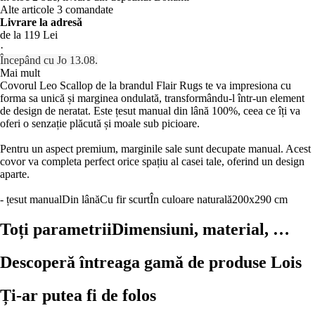
Alte articole 3 comandate
Livrare la adresă
de la 119 Lei
·
Începând cu Jo 13.08.
Mai mult
Covorul Leo Scallop de la brandul Flair Rugs te va impresiona cu
forma sa unică și marginea ondulată, transformându-l într-un element
de design de neratat. Este țesut manual din lână 100%, ceea ce îți va
oferi o senzație plăcută și moale sub picioare.
Pentru un aspect premium, marginile sale sunt decupate manual. Acest
covor va completa perfect orice spațiu al casei tale, oferind un design
aparte.
- țesut manual
Din lână
Cu fir scurt
În culoare naturală
200x290 cm
Toți parametrii
Dimensiuni, material, …
Descoperă întreaga gamă de produse Lois
Ți-ar putea fi de folos