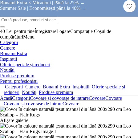
Bonami Extra × Micadoni |
Până la 25% →
Summer Sale |
Economisești până la 40% →
40 Lei pentru tine
Înregistrare
Logare
Comparație
Coșul de
cumpărături
Menu
Categorii
Camere
Bonami Extra
Inspiratii
Oferte speciale și reduceri
Noutăți
Produse premium
Pentru profesioniști
Categorii
Camere
Bonami Extra
Inspiratii
Oferte speciale și
reduceri
Noutăți
Produse premium
Acasă
Categorii
Covoare și covorașe de intrare
Covoare
Covoare
...
Covoare și covorașe de intrare
Covoare
Afișare galerie