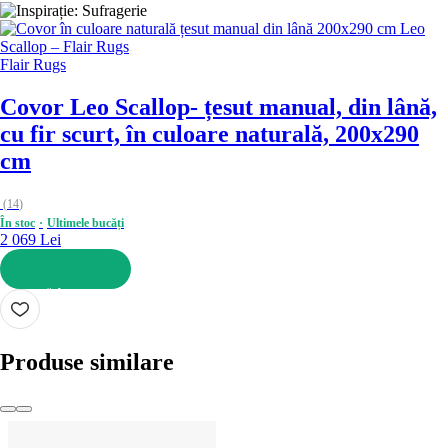
Flair Rugs
Covor Leo Scallop
- țesut manual, din lână,
cu fir scurt, în culoare naturală, 200x290
cm
(
14
)
În stoc
Ultimele bucăți
2 069 Lei
ADAUGĂ ÎN COȘ
Produse similare