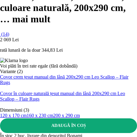
culoare naturală, 200x290 cm
,
…
mai mult
(
14
)
2 069 Lei
rată lunară de la doar
344,83 Lei
Voi plăti în trei rate egale (fără dobândă)
Variante (2)
Covor crem țesut manual din lână 200x290 cm Leo Scallop – Flair
Rugs
Covor în culoare naturală țesut manual din lână 200x290 cm Leo
Scallop – Flair Rugs
Dimensiuni (3)
120 x 170 cm
160 x 230 cm
200 x 290 cm
ADAUGĂ ÎN COȘ
În stoc 2 buc, livrare din depozitul Bonami