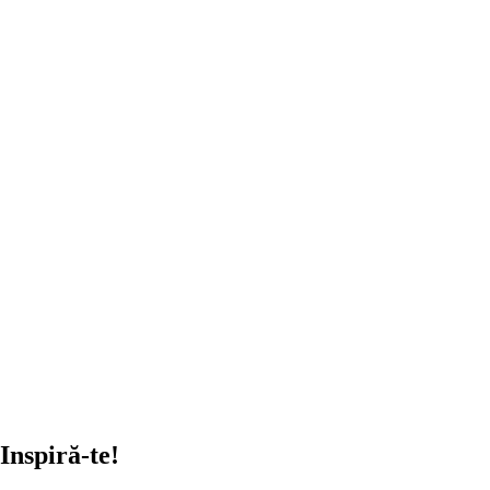
ADAUGĂ ÎN COȘ
Inspiră-te!