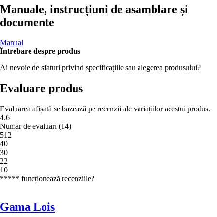
Manuale, instrucțiuni de asamblare și
documente
Manual
Întrebare despre produs
Ai nevoie de sfaturi privind specificațiile sau alegerea produsului?
Evaluare produs
Evaluarea afișată se bazează pe recenzii ale variațiilor acestui produs.
4.6
Număr de evaluări
(
14
)
5
12
4
0
3
0
2
2
1
0
***** funcționează recenziile?
Gama Lois