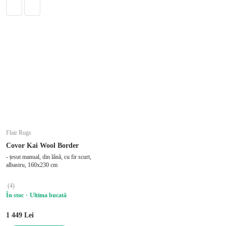
Flair Rugs
Covor Kai Wool Border
- țesut manual, din lână, cu fir scurt,
albastru, 160x230 cm
(
4
)
În stoc
Ultima bucată
1 449 Lei