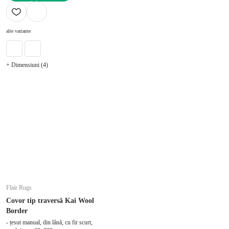
ADAUGĂ ÎN COȘ
alte variante
+ Dimensiuni (4)
Flair Rugs
Covor tip traversă Kai Wool
Border
- țesut manual, din lână, cu fir scurt,