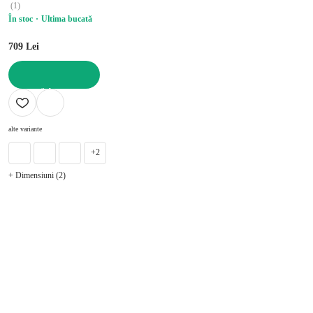
(
1
)
În stoc
Ultima bucată
709 Lei
ADAUGĂ ÎN COȘ
alte variante
+2
+ Dimensiuni (2)