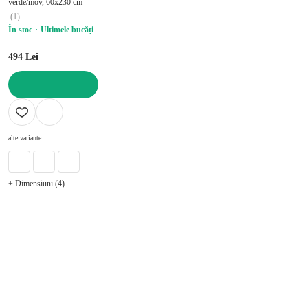
verde/mov, 60x230 cm
(
1
)
În stoc
Ultimele bucăți
494 Lei
ADAUGĂ ÎN COȘ
alte variante
+ Dimensiuni (4)