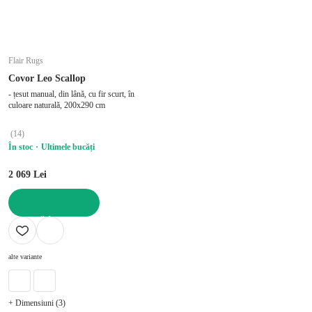
Flair Rugs
Covor Leo Scallop
- țesut manual, din lână, cu fir scurt, în
culoare naturală, 200x290 cm
(
14
)
În stoc
Ultimele bucăți
2 069 Lei
ADAUGĂ ÎN COȘ
alte variante
+ Dimensiuni (3)