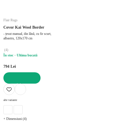
Flair Rugs
Covor Kai Wool Border
- țesut manual, din lână, cu fir scurt,
albastru, 120x170 cm
(
4
)
În stoc
Ultima bucată
794 Lei
ADAUGĂ ÎN COȘ
alte variante
+ Dimensiuni (4)