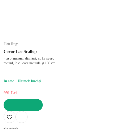
Flair Rugs
Covor Leo Scallop
- țesut manual, din lână, cu fir scurt,
rotund, în culoare naturală, ø 180 cm
În stoc
Ultimele bucăți
991 Lei
ADAUGĂ ÎN COȘ
alte variante