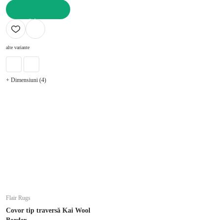
ADAUGĂ ÎN COȘ
alte variante
+ Dimensiuni (4)
Flair Rugs
Covor tip traversă Kai Wool