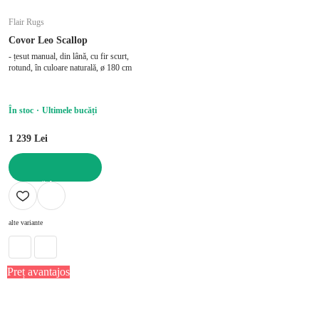
Flair Rugs
Covor Leo Scallop
- țesut manual, din lână, cu fir scurt,
rotund, în culoare naturală, ø 180 cm
În stoc
Ultimele bucăți
1 239 Lei
ADAUGĂ ÎN COȘ
alte variante
Preț avantajos