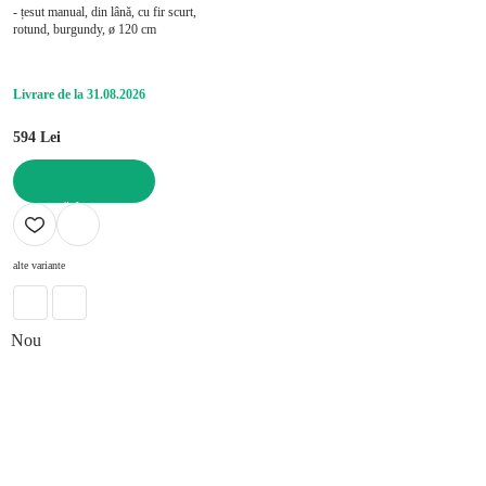
- țesut manual, din lână, cu fir scurt,
rotund, burgundy, ø 120 cm
Livrare de la 31.08.2026
594 Lei
ADAUGĂ ÎN COȘ
alte variante
Nou