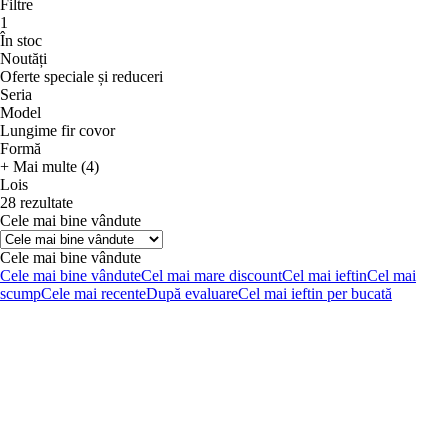
Filtre
1
În stoc
Noutăți
Oferte speciale și reduceri
Seria
Model
Lungime fir covor
Formă
+ Mai multe (4)
Lois
28 rezultate
Cele mai bine vândute
Cele mai bine vândute
Cele mai bine vândute
Cel mai mare discount
Cel mai ieftin
Cel mai
scump
Cele mai recente
După evaluare
Cel mai ieftin per bucată