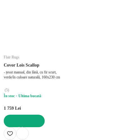
Flair Rugs
Covor Lois Scallop
- țesut manual, din lână, cu fir scurt,
verde/în culoare naturală, 160x230 cm
(
5
)
În stoc
Ultima bucată
1 759 Lei
ADAUGĂ ÎN COȘ