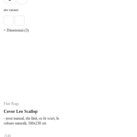
alte variante
+ Dimensiuni (3)
Flair Rugs
Covor Leo Scallop
- țesut manual, din lână, cu fir scurt, în
culoare naturală, 160x230 cm
(
14
)