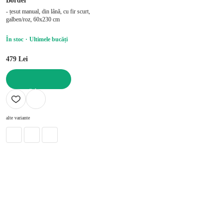
Border
- țesut manual, din lână, cu fir scurt,
galben/roz, 60x230 cm
În stoc
Ultimele bucăți
479 Lei
ADAUGĂ ÎN COȘ
alte variante