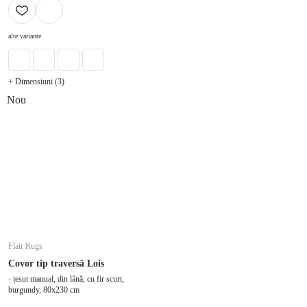
ADAUGĂ ÎN COȘ
alte variante
+ Dimensiuni (3)
Nou
Flair Rugs
Covor tip traversă Lois
- țesut manual, din lână, cu fir scurt,
burgundy, 80x230 cm