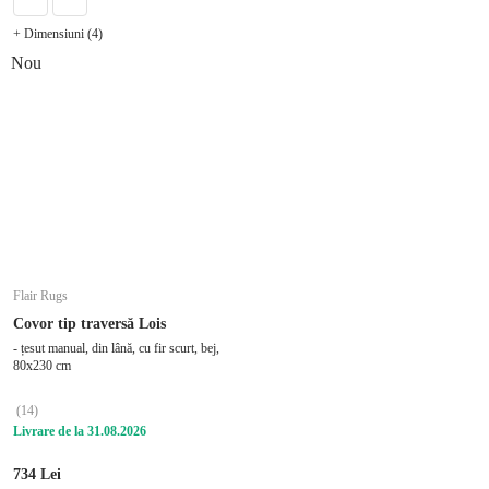
+ Dimensiuni (4)
Nou
Flair Rugs
Covor tip traversă Lois
- țesut manual, din lână, cu fir scurt, bej,
80x230 cm
(
14
)
Livrare de la 31.08.2026
734 Lei