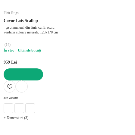
Flair Rugs
Covor Lois Scallop
- țesut manual, din lână, cu fir scurt,
verde/în culoare naturală, 120x170 cm
(
14
)
În stoc
Ultimele bucăți
959 Lei
ADAUGĂ ÎN COȘ
alte variante
+ Dimensiuni (3)