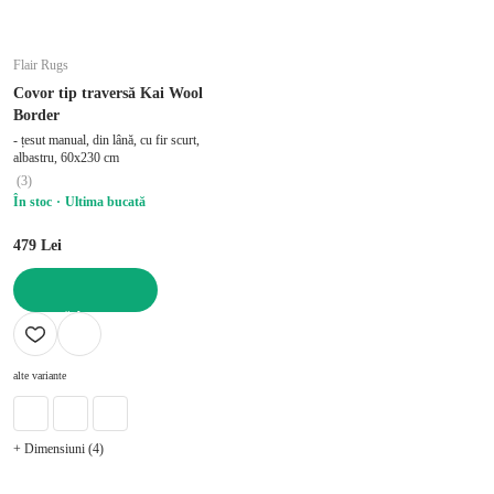
Flair Rugs
Covor tip traversă Kai Wool
Border
- țesut manual, din lână, cu fir scurt,
albastru, 60x230 cm
(
3
)
În stoc
Ultima bucată
479 Lei
ADAUGĂ ÎN COȘ
alte variante
+ Dimensiuni (4)