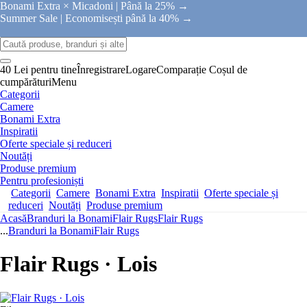
Bonami Extra × Micadoni |
Până la 25% →
Summer Sale |
Economisești până la 40% →
40 Lei pentru tine
Înregistrare
Logare
Comparație
Coșul de
cumpărături
Menu
Categorii
Camere
Bonami Extra
Inspiratii
Oferte speciale și reduceri
Noutăți
Produse premium
Pentru profesioniști
Categorii
Camere
Bonami Extra
Inspiratii
Oferte speciale și
reduceri
Noutăți
Produse premium
Acasă
Branduri la Bonami
Flair Rugs
Flair Rugs
...
Branduri la Bonami
Flair Rugs
Flair Rugs · Lois