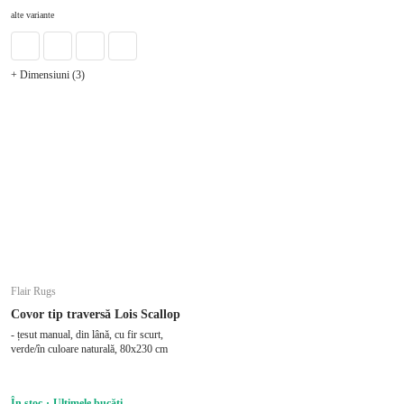
alte variante
+ Dimensiuni (3)
Flair Rugs
Covor tip traversă Lois Scallop
- țesut manual, din lână, cu fir scurt,
verde/în culoare naturală, 80x230 cm
În stoc
Ultimele bucăți