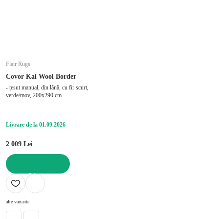
Flair Rugs
Covor Kai Wool Border
- țesut manual, din lână, cu fir scurt,
verde/mov, 200x290 cm
Livrare de la 01.09.2026
2 009 Lei
ADAUGĂ ÎN COȘ
alte variante