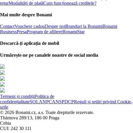
retur
Modalități de plată
Cum funcționează creditele?
Mai multe despre Bonami
Contact
Vouchere cadou
Despre noi
Branduri la Bonami
Bonami
Business
Presa
Program de afiliere
BonamiStar
Descarcă-ți aplicația de mobil
Urmărește-ne pe canalele noastre de social media
Termeni și condiții
Politica de
confidențialitate
SOL
ANPC
ANSPDCP
Reguli și setări privind Cookie-
urile
© 2026 Bonami.cz, a.s. Toate drepturile rezervate.
Thámova 289/13, 186 00 Praga
Cehia
CUI: 242 30 111