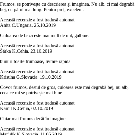
Frumos, se potrivește cu descrierea și imaginea. Nu alb, ci mai degrabă
bej, cu părul mai lung. Pentru preț, excelent.
Această recenzie a fost tradusă automat.
Anita C.
Ungaria
,
25.10.2019
Culoarea de bază este mai mult de unt, gălbuie.
Această recenzie a fost tradusă automat.
Šárka K.
Cehia
,
23.10.2019
bunuri foarte frumoase, livrare rapidă
Această recenzie a fost tradusă automat.
Kristína G.
Slovacia
,
19.10.2019
Covor frumos, destul de gros, culoarea este mai degrabă bej, nu alb,
ceea ce mi se potrivește mai bine.
Această recenzie a fost tradusă automat.
Kamil K.
Cehia
,
02.10.2019
Chiar mai frumos decât în imagine
Această recenzie a fost tradusă automat.
Maťulík K.
Slovacia
,
11.05.2019