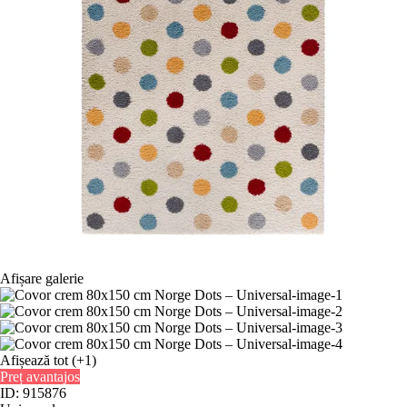
Afișare galerie
Afișează tot
(+1)
Preț avantajos
ID: 915876