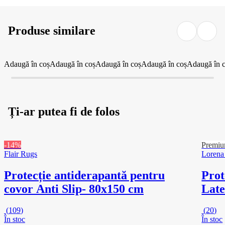
Produse similare
Adaugă în coș
Adaugă în coș
Adaugă în coș
Adaugă în coș
Adaugă în 
Ți-ar putea fi de folos
-14%
Premi
Flair Rugs
Lorena
Protecție antiderapantă pentru
Prot
covor Anti Slip
- 80x150 cm
Late
(
109
)
(
20
)
În stoc
În stoc