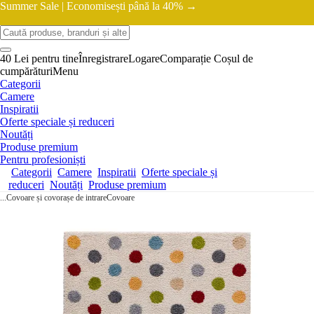
Summer Sale |
Economisești până la 40% →
40 Lei pentru tine
Înregistrare
Logare
Comparație
Coșul de
cumpărături
Menu
Categorii
Camere
Inspiratii
Oferte speciale și reduceri
Noutăți
Produse premium
Pentru profesioniști
Categorii
Camere
Inspiratii
Oferte speciale și
reduceri
Noutăți
Produse premium
...
Covoare și covorașe de intrare
Covoare