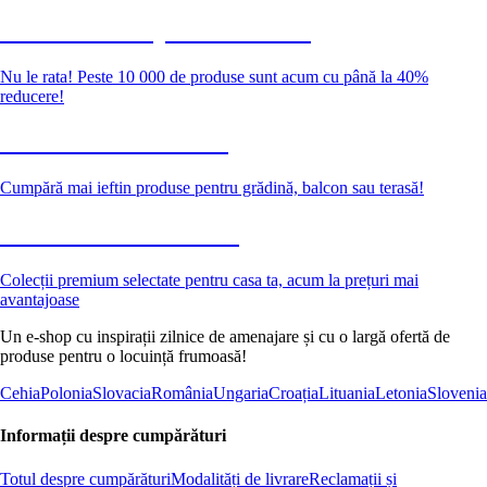
Summer Sale până la -40 %
Nu le rata! Peste 10 000 de produse sunt acum cu până la 40%
reducere!
Grădină la reducere
Cumpără mai ieftin produse pentru grădină, balcon sau terasă!
Premium la reducere
Colecții premium selectate pentru casa ta, acum la prețuri mai
avantajoase
Un e-shop cu inspirații zilnice de amenajare și cu o largă ofertă de
produse pentru o locuință frumoasă!
Cehia
Polonia
Slovacia
România
Ungaria
Croația
Lituania
Letonia
Slovenia
Informații despre cumpărături
Totul despre cumpărături
Modalități de livrare
Reclamații și