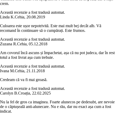
crem.
Această recenzie a fost tradusă automat.
Linda K.
Cehia
,
20.08.2019
Culoarea este ușor nepotrivită. Este mai mult bej decât alb. Vă
recomand în continuare să o cumpărați. Este frumos.
Această recenzie a fost tradusă automat.
Zuzana R.
Cehia
,
05.12.2018
Am covorul încă ascuns și împachetat, așa că nu pot judeca, dar în rest
totul a fost livrat așa cum trebuie.
Această recenzie a fost tradusă automat.
Ivana M.
Cehia
,
21.11.2018
Credeam că va fi mai groasă.
Această recenzie a fost tradusă automat.
Carolyn B.
Croația
,
22.02.2025
Nu la fel de gros ca imaginea. Foarte alunecos pe dedesubt, are nevoie
de o căptușeală anti-alunecare. Nu e rău, dar nu exact așa cum a fost
indicat.