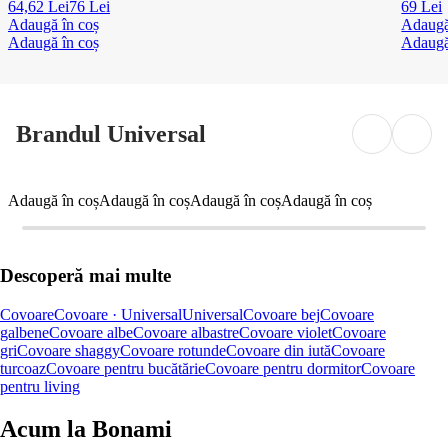
64,62 Lei
76 Lei
69 Lei
Adaugă în coș
Adaugă
Adaugă în coș
Adaugă
Brandul Universal
Adaugă în coș
Adaugă în coș
Adaugă în coș
Adaugă în coș
Descoperă mai multe
Covoare
Covoare · Universal
Universal
Covoare bej
Covoare
galbene
Covoare albe
Covoare albastre
Covoare violet
Covoare
gri
Covoare shaggy
Covoare rotunde
Covoare din iută
Covoare
turcoaz
Covoare pentru bucătărie
Covoare pentru dormitor
Covoare
pentru living
Acum la Bonami