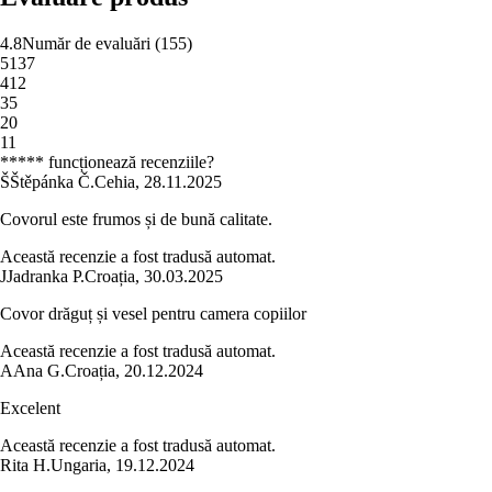
4.8
Număr de evaluări
(
155
)
5
137
4
12
3
5
2
0
1
1
***** funcționează recenziile?
Š
Štěpánka Č.
Cehia
,
28.11.2025
Covorul este frumos și de bună calitate.
Această recenzie a fost tradusă automat.
J
Jadranka P.
Croația
,
30.03.2025
Covor drăguț și vesel pentru camera copiilor
Această recenzie a fost tradusă automat.
A
Ana G.
Croația
,
20.12.2024
Excelent
Această recenzie a fost tradusă automat.
Rita H.
Ungaria
,
19.12.2024