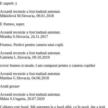
E superb :)
Această recenzie a fost tradusă automat.
Miklošová M.
Slovacia
,
09.01.2018
E frumos, super.
Această recenzie a fost tradusă automat.
Monika S.
Slovacia
,
24.11.2017
Frumos. Perfect pentru camera unui copil.
Această recenzie a fost tradusă automat.
Gabriela L.
Slovacia
,
09.10.2019
covor frumos si moale, l-am cumparat pentru o camera copiilor
Această recenzie a fost tradusă automat.
Martina G.
Slovacia
,
04.06.2018
Arată grozav
Această recenzie a fost tradusă automat.
Márta S.
Ungaria
,
20.07.2020
Calitatea este bună. Mă așteptam la o bază albă, ca în poză, dar a ieșit