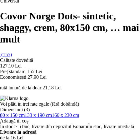
Universal
Covor Norge Dots
- sintetic,
shaggy, crem, 80x150 cm
, …
mai
mult
(
155
)
Calitate dovedită
127,10 Lei
Preț standard 155 Lei
Economisești 27,90 Lei
rată lunară de la doar
21,18 Lei
Voi plăti în trei rate egale (fără dobândă)
Dimensiuni (3)
80 x 150 cm
133 x 190 cm
160 x 230 cm
Adaugă în coș
În stoc > 5 buc, livrare din depozitul Bonami
În stoc, livrare imediată
Livrare la adresă
de la 16 Lei