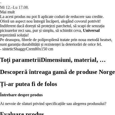
·
Mi 12.–Lu 17.08.
Mai mult
La acest produs nu pot fi aplicate coduri de reducere sau credite.
Oferă un aspect nou întregii încăperi, alegând covorul potrivit!
Indiferent dacă dorești să protejezi parchetul, să scapi de senzația
picioarelor reci sau, pur și simplu, să schimbi ceva,
Universal
reprezintă soluția!
Pe deasupra, fibrele de polipropilenă tratate prin noua metodă heatset,
sunt garanția durabilității și rezistenței la deteriorări de orice fel.
- sintetic
Shaggy
Crem
80x150 cm
Toți parametrii
Dimensiuni, material, …
Descoperă întreaga gamă de produse Norge
Ți-ar putea fi de folos
Întrebare despre produs
Ai nevoie de sfaturi privind specificațiile sau alegerea produsului?
Evaluare produs