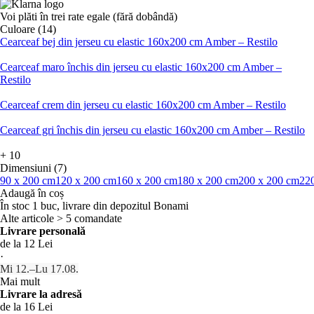
Voi plăti în trei rate egale (fără dobândă)
Culoare (14)
Cearceaf bej din jerseu cu elastic 160x200 cm Amber – Restilo
Cearceaf maro închis din jerseu cu elastic 160x200 cm Amber –
Restilo
Cearceaf crem din jerseu cu elastic 160x200 cm Amber – Restilo
Cearceaf gri închis din jerseu cu elastic 160x200 cm Amber – Restilo
+
10
Dimensiuni (7)
90 x 200 cm
120 x 200 cm
160 x 200 cm
180 x 200 cm
200 x 200 cm
22
Adaugă în coș
În stoc 1 buc, livrare din depozitul Bonami
Alte articole > 5 comandate
Livrare personală
de la 12 Lei
·
Mi 12.–Lu 17.08.
Mai mult
Livrare la adresă
de la 16 Lei