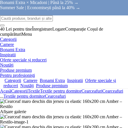
Bonami Extra × Micadoni |
Până la 25% →
Summer Sale |
Economisești până la 40% →
40 Lei pentru tine
Înregistrare
Logare
Comparație
Coșul de
cumpărături
Menu
Categorii
Camere
Bonami Extra
Inspiratii
Oferte speciale și reduceri
Noutăți
Produse premium
Pentru profesioniști
Categorii
Camere
Bonami Extra
Inspiratii
Oferte speciale și
reduceri
Noutăți
Produse premium
Acasă
Categorii
Textile
Textile pentru dormitor
Cearceafuri
Cearceafuri
...
Textile pentru dormitor
Cearceafuri
Afișare galerie