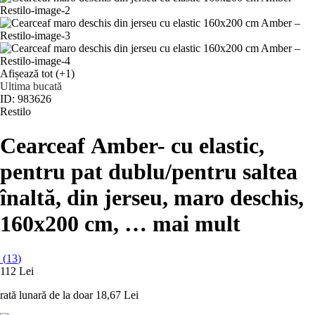
Afișează tot
(+1)
Ultima bucată
ID: 983626
Restilo
Cearceaf Amber
- cu elastic,
pentru pat dublu/pentru saltea
înaltă, din jerseu, maro deschis,
160x200 cm
, …
mai mult
(
13
)
112 Lei
rată lunară de la doar
18,67 Lei