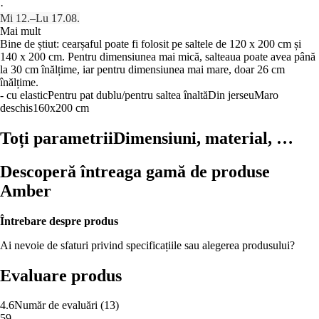
·
Mi 12.–Lu 17.08.
Mai mult
Bine de știut: cearșaful poate fi folosit pe saltele de 120 x 200 cm și
140 x 200 cm. Pentru dimensiunea mai mică, salteaua poate avea până
la 30 cm înălțime, iar pentru dimensiunea mai mare, doar 26 cm
înălțime.
- cu elastic
Pentru pat dublu/pentru saltea înaltă
Din jerseu
Maro
deschis
160x200 cm
Toți parametrii
Dimensiuni, material, …
Descoperă întreaga gamă de produse
Amber
Întrebare despre produs
Ai nevoie de sfaturi privind specificațiile sau alegerea produsului?
Evaluare produs
4.6
Număr de evaluări
(
13
)
5
9