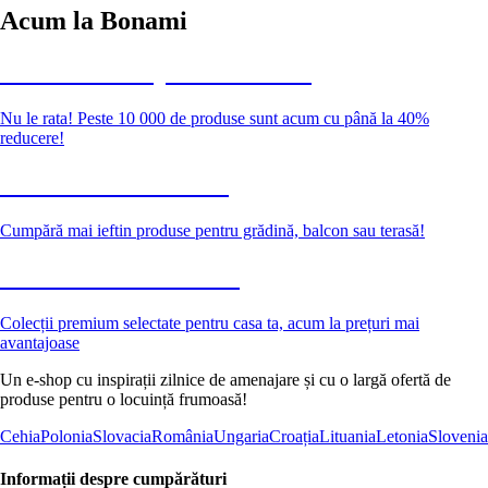
Acum la Bonami
Summer Sale până la -40 %
Nu le rata! Peste 10 000 de produse sunt acum cu până la 40%
reducere!
Grădină la reducere
Cumpără mai ieftin produse pentru grădină, balcon sau terasă!
Premium la reducere
Colecții premium selectate pentru casa ta, acum la prețuri mai
avantajoase
Un e-shop cu inspirații zilnice de amenajare și cu o largă ofertă de
produse pentru o locuință frumoasă!
Cehia
Polonia
Slovacia
România
Ungaria
Croația
Lituania
Letonia
Slovenia
Informații despre cumpărături