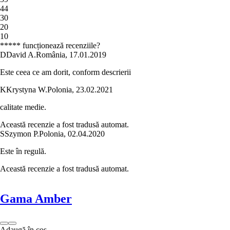
4
4
3
0
2
0
1
0
***** funcționează recenziile?
D
David A.
România
,
17.01.2019
Este ceea ce am dorit, conform descrierii
K
Krystyna W.
Polonia
,
23.02.2021
calitate medie.
Această recenzie a fost tradusă automat.
S
Szymon P.
Polonia
,
02.04.2020
Este în regulă.
Această recenzie a fost tradusă automat.
Gama Amber
Adaugă în coș