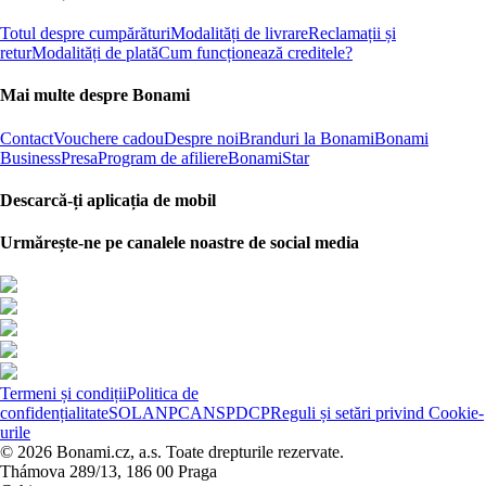
Totul despre cumpărături
Modalități de livrare
Reclamații și
retur
Modalități de plată
Cum funcționează creditele?
Mai multe despre Bonami
Contact
Vouchere cadou
Despre noi
Branduri la Bonami
Bonami
Business
Presa
Program de afiliere
BonamiStar
Descarcă-ți aplicația de mobil
Urmărește-ne pe canalele noastre de social media
Termeni și condiții
Politica de
confidențialitate
SOL
ANPC
ANSPDCP
Reguli și setări privind Cookie-
urile
© 2026 Bonami.cz, a.s. Toate drepturile rezervate.
Thámova 289/13, 186 00 Praga